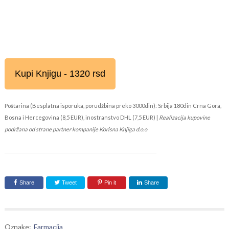
Kupi Knjigu - 1320 rsd
Poštarina (Besplatna isporuka, porudžbina preko 3000din): Srbija 180din Crna Gora,
Bosna i Hercegovina (8,5 EUR), inostranstvo DHL (7,5 EUR) |
Realizacija kupovine
podržana od strane partner kompanije Korisna Knjiga d.o.o
Share
Tweet
Pin it
Share
Oznake:
Farmacija