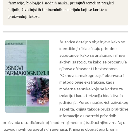
farmacije, biologije i srodnih nauka, pružajući temeljan pregled
biljnih, životinjskih i mineralnih materijala koji se koriste u
proizvodnji lekova.
Autorica detaljno objašnjava kako se
identifikuju i klasifikuju prirodne
supstance, kako se analiziraju njihovi
aktivni sastojci, te kako se procenjuje
njihova efikasnost i bezbednost.
“Osnovi farmakognozije” obuhvata i
metodologije ekstrakcije, kao i
moderne tehnike koje se koriste za
izolaciju i karakterizaciju bioaktivnih
jedinjenja.
Pored naučno-istraživačkog
aspekta, knjiga takođe pruža praktične
informacije o upotrebi prirodnih
proizvoda u tradicionalnoj i modernoj medicini, ističući njihov značaj u
razvoju novih terapeutskih agenasa. Knjiga je obogaćena brojnim