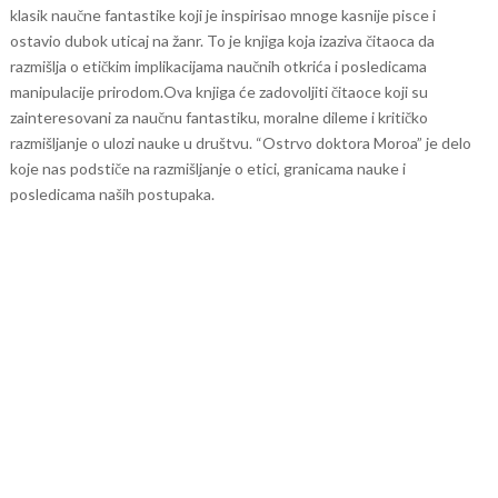
klasik naučne fantastike koji je inspirisao mnoge kasnije pisce i
ostavio dubok uticaj na žanr. To je knjiga koja izaziva čitaoca da
razmišlja o etičkim implikacijama naučnih otkrića i posledicama
manipulacije prirodom.
Ova knjiga će zadovoljiti čitaoce koji su
zainteresovani za naučnu fantastiku, moralne dileme i kritičko
razmišljanje o ulozi nauke u društvu. “Ostrvo doktora Moroa” je delo
koje nas podstiče na razmišljanje o etici, granicama nauke i
posledicama naših postupaka.