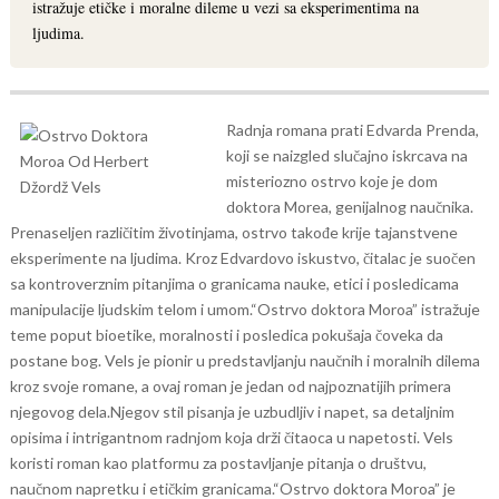
istražuje etičke i moralne dileme u vezi sa eksperimentima na
ljudima.
Radnja romana prati Edvarda Prenda,
koji se naizgled slučajno iskrcava na
misteriozno ostrvo koje je dom
doktora Morea, genijalnog naučnika.
Prenaseljen različitim životinjama, ostrvo takođe krije tajanstvene
eksperimente na ljudima. Kroz Edvardovo iskustvo, čitalac je suočen
sa kontroverznim pitanjima o granicama nauke, etici i posledicama
manipulacije ljudskim telom i umom.
“Ostrvo doktora Moroa” istražuje
teme poput bioetike, moralnosti i posledica pokušaja čoveka da
postane bog. Vels je pionir u predstavljanju naučnih i moralnih dilema
kroz svoje romane, a ovaj roman je jedan od najpoznatijih primera
njegovog dela.
Njegov stil pisanja je uzbudljiv i napet, sa detaljnim
opisima i intrigantnom radnjom koja drži čitaoca u napetosti. Vels
koristi roman kao platformu za postavljanje pitanja o društvu,
naučnom napretku i etičkim granicama.
“Ostrvo doktora Moroa” je