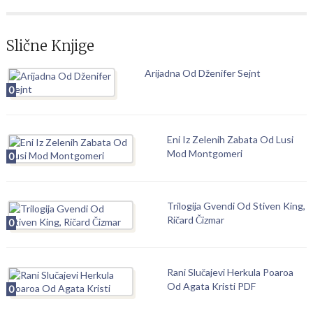
Slične Knjige
Arijadna Od Dženifer Sejnt
0
Eni Iz Zelenih Zabata Od Lusi
Mod Montgomeri
0
Trilogija Gvendi Od Stiven King,
Ričard Čizmar
0
Rani Slučajevi Herkula Poaroa
Od Agata Kristi PDF
0