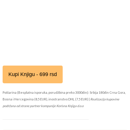
Kupi Knjigu - 699 rsd
Poštarina (Besplatna isporuka, porudžbina preko 3000din): Srbija 180din Crna Gora,
Bosna i Hercegovina (8,5 EUR), inostranstvo DHL (7,5 EUR) |
Realizacija kupovine
podržana od strane partner kompanije Korisna Knjiga d.o.o