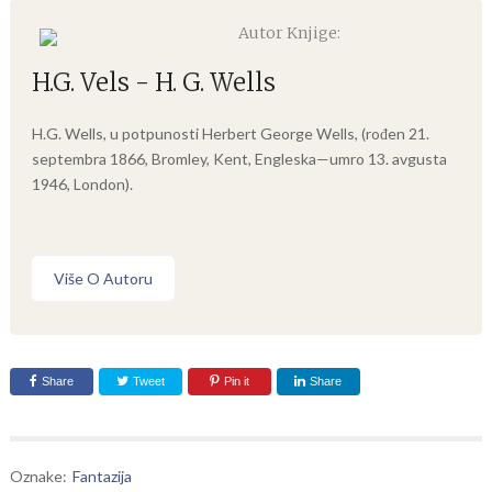
Autor Knjige:
H.G. Vels - H. G. Wells
H.G. Wells, u potpunosti Herbert George Wells, (rođen 21.
septembra 1866, Bromley, Kent, Engleska—umro 13. avgusta
1946, London).
Više O Autoru
Share
Tweet
Pin it
Share
Oznake:
Fantazija