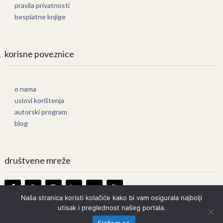
pravila privatnosti
besplatne knjige
korisne poveznice
o nama
uslovi korištenja
autorski program
blog
društvene mreže
Naša stranica koristi kolačiće kako bi vam osigurala najbolji
utisak i preglednost našeg portala.
Knjige Online
Copyright © 2026.
Slažem se