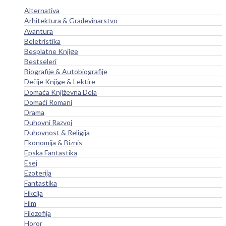
Alternativa
Arhitektura & Građevinarstvo
Avantura
Beletristika
Besplatne Knjige
Bestseleri
Biografije & Autobiografije
Dečije Knjige & Lektire
Domaća Književna Dela
Domaći Romani
Drama
Duhovni Razvoj
Duhovnost & Religija
Ekonomija & Biznis
Epska Fantastika
Esej
Ezoterija
Fantastika
Fikcija
Film
Filozofija
Horor