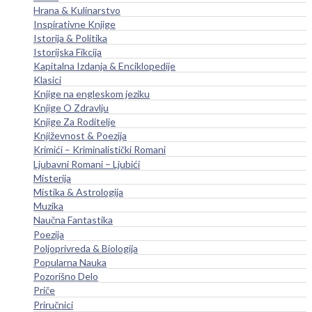
Hrana & Kulinarstvo
Inspirativne Knjige
Istorija & Politika
Istorijska Fikcija
Kapitalna Izdanja & Enciklopedije
Klasici
Knjige na engleskom jeziku
Knjige O Zdravlju
Knjige Za Roditelje
Književnost & Poezija
Krimići – Kriminalistički Romani
Ljubavni Romani – Ljubići
Misterija
Mistika & Astrologija
Muzika
Naučna Fantastika
Poezija
Poljoprivreda & Biologija
Popularna Nauka
Pozorišno Delo
Priče
Priručnici