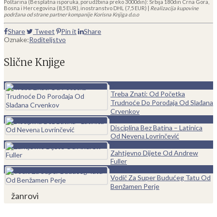
Poštarina (Besplatna isporuka, porudžbina preko 3000din): Srbija 180din Crna Gora,
Bosna i Hercegovina (8,5 EUR), inostranstvo DHL (7,5 EUR) |
Realizacija kupovine
podržana od strane partner kompanije Korisna Knjiga d.o.o
Share
Tweet
Pin it
Share
Oznake:
Roditeljstvo
Slične Knjige
0
Treba Znati: Od Početka
Trudnoće Do Porođaja Od Slađana
Crvenkov
0
Disciplina Bez Batina – Latinica
Od Nevenа Lovrinčević
0
Zahtjevno Dijete Od Andrew
Fuller
0
Vodič Za Super Budućeg Tatu Od
Benžamen Perje
žanrovi