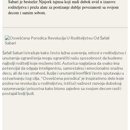
Sabari je bestseler Njujork tajmsa koji nudi dubok uvid u izazove
roditeljstva i pruža alate za postizanje dublje povezanosti sa svojom
decom i samim sobom.
Šafali Sabari istražuje kako često lažna uverenja, mitovi o roditeljstvu i
unutarnja ograničenja mogu ograničiti našu sposobnost da budemo
najbolji roditelji koje možemo biti. Autorica naglašava da svako ima
potencijal da odgaja inteligentnu, samostalnu i emocionalno snažnu
decu, ali da nas strahovi, iluzije i unutarnji konflikti često sputavaju u
ostvarivanju tog cilja.
“Osvešćena porodica” je inspirativno delo koje
poziva na revoluciju u roditeljstvu, ističući važnost razvoja dubokog
razumevanja i prisustva kako bismo zajedno sa svojom decom rasli i
postajali bolji ljudi.