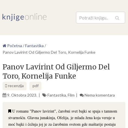
Pretraga
Početna
/
Fantastika
/
Panov Lavirint Od Giljermo Del Toro, Kornelija Funke
Panov Lavirint Od Giljermo Del
Toro, Kornelija Funke
recenzija
pdf
9. Oktobra 2023.
Fantastika
,
Film
Nema komentara
U romanu "Panov lavirint", čarobni svet bajki se spaja s tamnom
stvarnošću. Glavna junakinja, Ofelija, je mlada žena koja veruje u
moć bajki i čežnja joj je za čarobnim svetom gde maštarije postaju