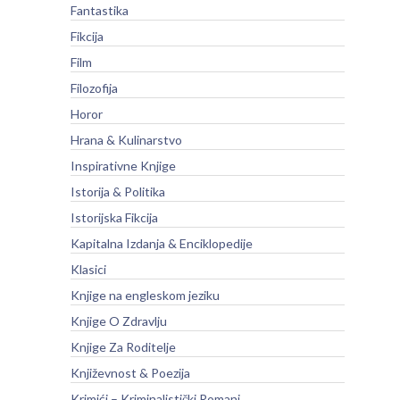
Fantastika
Fikcija
Film
Filozofija
Horor
Hrana & Kulinarstvo
Inspirativne Knjige
Istorija & Politika
Istorijska Fikcija
Kapitalna Izdanja & Enciklopedije
Klasici
Knjige na engleskom jeziku
Knjige O Zdravlju
Knjige Za Roditelje
Književnost & Poezija
Krimići – Kriminalistički Romani