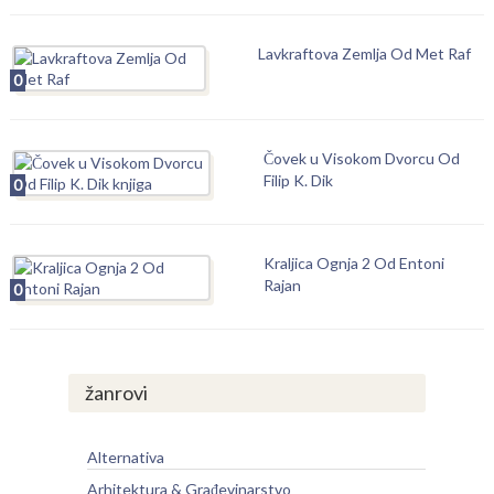
Lavkraftova Zemlja Od Met Raf
0
Čovek u Visokom Dvorcu Od
Filip K. Dik
0
Kraljica Ognja 2 Od Entoni
Rajan
0
žanrovi
Alternativa
Arhitektura & Građevinarstvo