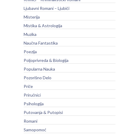
Ljubavni Romani – Ljubići
Misterija
Mistika & Astrologija
Muzika
Naučna Fantastika
Poezija
Poljoprivreda & Biologija
Popularna Nauka
Pozorišno Delo
Priče
Priručnici
Psihologija
Putovanja & Putopisi
Romani
Samopomoć