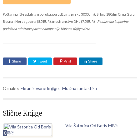
Poštarina (Besplatna isporuka, porudžbina preko 3000din): Srbija 180din Crna Gora,
Bosna i Hercegovina (8,5 EUR), inostranstvo DHL (7,5 EUR) |
Realizacija kupovine
podržana od strane partner kompanije Korisna Knjiga d.o.o
Share
Tweet
Pin it
Share
Oznake:
Ekranizovane knjige
,
Mračna fantastika
Slične Knjige
Vila Šatorica Od Boris Mišić
0