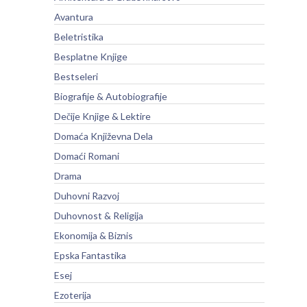
Avantura
Beletristika
Besplatne Knjige
Bestseleri
Biografije & Autobiografije
Dečije Knjige & Lektire
Domaća Književna Dela
Domaći Romani
Drama
Duhovni Razvoj
Duhovnost & Religija
Ekonomija & Biznis
Epska Fantastika
Esej
Ezoterija