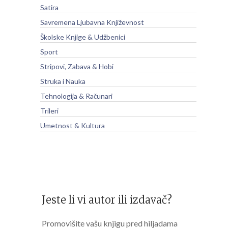
Satira
Savremena Ljubavna Književnost
Školske Knjige & Udžbenici
Sport
Stripovi, Zabava & Hobi
Struka i Nauka
Tehnologija & Računari
Trileri
Umetnost & Kultura
Jeste li vi autor ili izdavač?
Promovišite vašu knjigu pred hiljadama