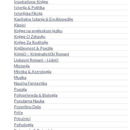
Inspirativne Knjige
Istorija & Politika
Istorijska Fikcija
Kapitalna Izdanja & Enciklopedije
Klasici
Knjige na engleskom jeziku
Knjige O Zdravlju
Knjige Za Roditelje
Književnost & Poezija
Krimići – Kriminalistički Romani
Ljubavni Romani – Ljubići
Misterija
Mistika & Astrologija
Muzika
Naučna Fantastika
Poezija
Poljoprivreda & Biologija
Popularna Nauka
Pozorišno Delo
Priče
Priručnici
Psihologija