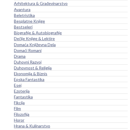
Arhitektura & Građevinarstvo
Avantura
Beletristika
Besplatne Knjige
Bestseleri
Biografije & Autobiografije
Dečije Knjige & Lektire
Domaća Književna Dela
Domaći Romani
Drama
Duhovni Razvoj
Duhovnost & Religija
Ekonomija & Biznis
Epska Fantastika
Esej
Ezoterija
Fantastika
Fikcija
Film
Filozofija
Horor
Hrana & Kulinarstvo