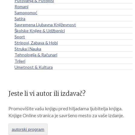
Putovanja & Putopisi
Romani
Samopomoć
Satira
Savremena Ljubavna Književnost
Školske Knjige & Udžbenici
Sport
Stripovi, Zabava & Hobi
Struka i Nauka
Tehnologija & Računari
Trileri
Umetnost & Kultura
Jeste li vi autor ili izdavač?
Promovišite vašu knjigu pred hiljadama ljubitelja knjiga.
Knjige Online stranica je savršeno mesto za vaše izdanje.
autorski program