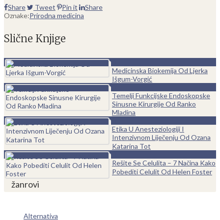
Share
Tweet
Pin it
Share
Oznake:
Prirodna medicina
Slične Knjige
0
Medicinska Biokemija Od Ljerka
Išgum-Vorgić
0
Temelji Funkcijske Endoskopske
Sinusne Kirurgije Od Ranko
Mladina
0
Etika U Anesteziologiji I
Intenzivnom Liječenju Od Ozana
Katarina Tot
0
Rešite Se Celulita – 7 Načina Kako
Pobediti Celulit Od Helen Foster
žanrovi
Alternativa