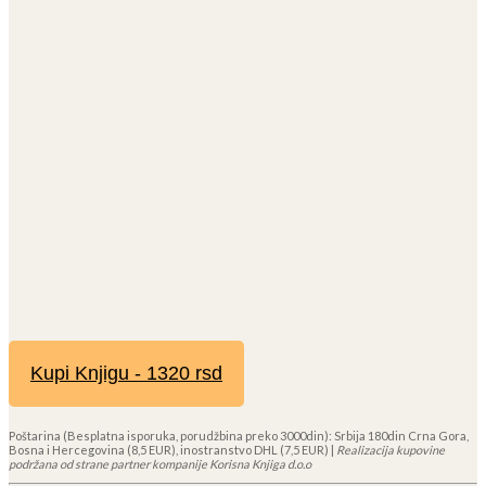
Kupi Knjigu - 1320 rsd
Poštarina (Besplatna isporuka, porudžbina preko 3000din): Srbija 180din Crna Gora,
Bosna i Hercegovina (8,5 EUR), inostranstvo DHL (7,5 EUR) |
Realizacija kupovine
podržana od strane partner kompanije Korisna Knjiga d.o.o