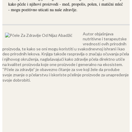
kako pčele i njihovi proizvodi - med, propolis, polen, i matični mleč
- mogu pozitivno uticati na naše zdravlje.
Autor objašnjava
nutritivne i terapeutske
vrednosti ovih prirodnih
proizvoda, te kako se oni mogu koristiti u svakodnevnoj ishrani i kao
deo prirodnih lekova.
Knjiga takođe raspravlja o značaju očuvanja pčela
i njihovog okruženja, naglašavajući kako zdravlje pčela direktno utiče
na kvalitet proizvoda koje one proizvode i generalno na ekosistem.
“Pčele za zdravlje” je obavezno čitanje za sve koji žele da prodube
svoje znanje o pčelarstvu i iskoriste pčelinje proizvode za unapređenje
svoje dobrobiti.