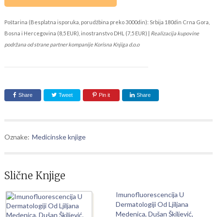
Poštarina (Besplatna isporuka, porudžbina preko 3000din): Srbija 180din Crna Gora,
Bosna i Hercegovina (8,5 EUR), inostranstvo DHL (7,5 EUR) |
Realizacija kupovine
podržana od strane partner kompanije Korisna Knjiga d.o.o
Share
Tweet
Pin it
Share
Oznake:
Medicinske knjige
Slične Knjige
Imunofluorescencija U
Dermatologiji Od Ljiljana
Medenica, Dušan Škiljević,