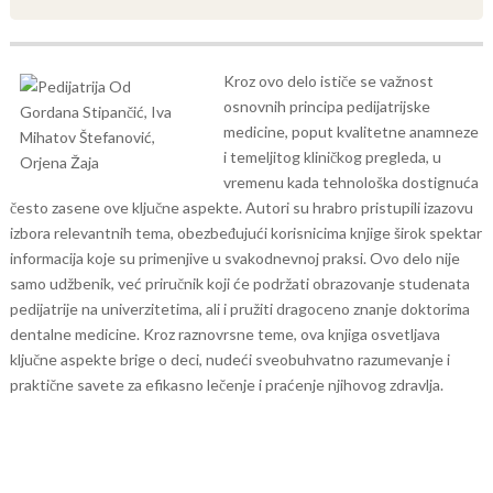
Kroz ovo delo ističe se važnost
osnovnih principa pedijatrijske
medicine, poput kvalitetne anamneze
i temeljitog kliničkog pregleda, u
vremenu kada tehnološka dostignuća
često zasene ove ključne aspekte. Autori su hrabro pristupili izazovu
izbora relevantnih tema, obezbeđujući korisnicima knjige širok spektar
informacija koje su primenjive u svakodnevnoj praksi. Ovo delo nije
samo udžbenik, već priručnik koji će podržati obrazovanje studenata
pedijatrije na univerzitetima, ali i pružiti dragoceno znanje doktorima
dentalne medicine. Kroz raznovrsne teme, ova knjiga osvetljava
ključne aspekte brige o deci, nudeći sveobuhvatno razumevanje i
praktične savete za efikasno lečenje i praćenje njihovog zdravlja.