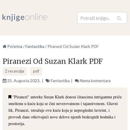
Pretraga
Početna
/
Fantastika
/
Piranezi Od Suzan Klark PDF
Piranezi Od Suzan Klark PDF
recenzija
pdf
25. Augusta 2023.
Fantastika
Nema komentara
"Piranezi" autorke Suzan Klark donosi čitaocima intrigantnu priču
smeštenu u kuću koja se čini neverovatnom i tajanstvenom. Glavni
lik, Piranezi, istražuje ovu kuću koja je nepregledni lavirint, i
provodi dane otkrivajući nove delove njenih beskrajnih hodnika i
prostorija.