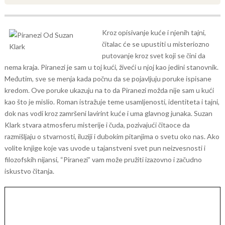
Kroz opisivanje kuće i njenih tajni,
čitalac će se upustiti u misteriozno
putovanje kroz svet koji se čini da
nema kraja. Piranezi je sam u toj kući, živeći u njoj kao jedini stanovnik.
Međutim, sve se menja kada počnu da se pojavljuju poruke ispisane
kredom. Ove poruke ukazuju na to da Piranezi možda nije sam u kući
kao što je mislio.
Roman istražuje teme usamljenosti, identiteta i tajni,
dok nas vodi kroz zamršeni lavirint kuće i uma glavnog junaka. Suzan
Klark stvara atmosferu misterije i čuda, pozivajući čitaoce da
razmišljaju o stvarnosti, iluziji i dubokim pitanjima o svetu oko nas.
Ako
volite knjige koje vas uvode u tajanstveni svet pun neizvesnosti i
filozofskih nijansi, “Piranezi” vam može pružiti izazovno i začudno
iskustvo čitanja.