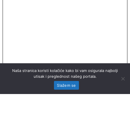
Naša stranica koristi kolačiće kako bi vam osigurala najbolji
utisak i preglednost našeg portala.
Slažem se