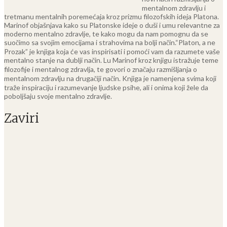
mentalnom zdravlju i
tretmanu mentalnih poremećaja kroz prizmu filozofskih ideja Platona.
Marinof objašnjava kako su Platonske ideje o duši i umu relevantne za
moderno mentalno zdravlje, te kako mogu da nam pomognu da se
suočimo sa svojim emocijama i strahovima na bolji način.
“Platon, a ne
Prozak” je knjiga koja će vas inspirisati i pomoći vam da razumete vaše
mentalno stanje na dublji način. Lu Marinof kroz knjigu istražuje teme
filozofije i mentalnog zdravlja, te govori o značaju razmišljanja o
mentalnom zdravlju na drugačiji način. Knjiga je namenjena svima koji
traže inspiraciju i razumevanje ljudske psihe, ali i onima koji žele da
poboljšaju svoje mentalno zdravlje.
Zaviri