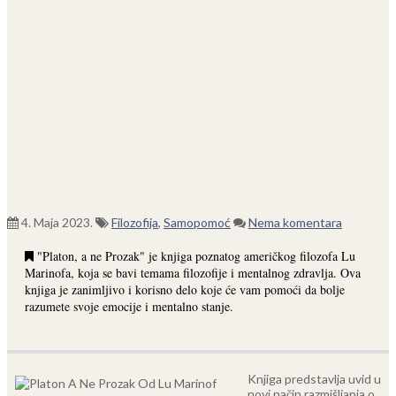
4. Maja 2023.
Filozofija
,
Samopomoć
Nema komentara
"Platon, a ne Prozak" je knjiga poznatog američkog filozofa Lu
Marinofa, koja se bavi temama filozofije i mentalnog zdravlja. Ova
knjiga je zanimljivo i korisno delo koje će vam pomoći da bolje
razumete svoje emocije i mentalno stanje.
Knjiga predstavlja uvid u
novi način razmišljanja o