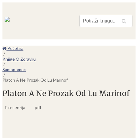
Pretraga
Početna
/
Knjige O Zdravlju
/
Samopomoć
/
Platon A Ne Prozak Od Lu Marinof
Platon A Ne Prozak Od Lu Marinof
recenzija
pdf