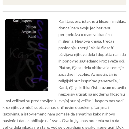
Karl Jaspers, istaknuti filozof i mislilac,
donosi nam svoju jedinstvenu
perspektivu o ovim velikanima
mišljenja. Njegova knjiga, treća i
poslednja u seriji “Veliki filozofi”,
oživljava njihova dela i dopušta nam da
ih ponovno sagledamo kroz sveže oči.
Platon, čija su dela oblikovala temelje
zapadne filozofije, Avgustin, čiji je
religijski put inspirirao generacije, i
Kant, čija je kritika čista razum ostavila
neizbrisiv utisak na modernu filozofiju
– ovi velikani su predstavljeni u svojoj punoj veličini. Jaspers nas vodi
kroz njihove misli, suočava nas s njihovim dubokim pitanjima i
izazovima, a istovremeno nam pomaže da shvatimo kako njihovo
nasleđe i danas oblikuje naš svet.
Ova knjiga nas podseća na to da
velika dela nikada ne stare, već se obnavljaju u svakoj generaciji. Dok