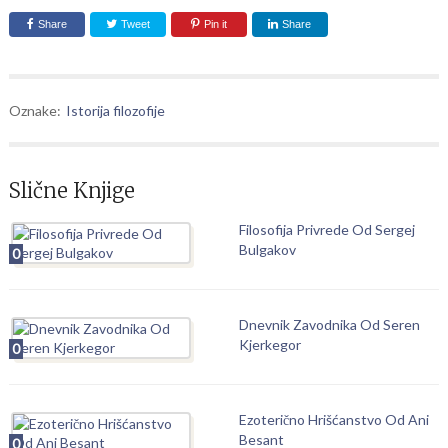
Share
Tweet
Pin it
Share
Oznake:
Istorija filozofije
Slične Knjige
Filosofija Privrede Od Sergej
Bulgakov
0
Dnevnik Zavodnika Od Seren
Kjerkegor
0
Ezoterično Hrišćanstvo Od Ani
Besant
0