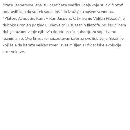
čitate Jaspersovu analizu, osetićete svežinu ideja koje su ovi filozofi
postavili, kao da su tek sada došli do izražaja u našem vremenu.
“Platon, Avgustin, Kant – Karl Jaspers: Otkrivanje Velikih Filozofa” je
duboko uronjen pogled u umove triju izuzetnih filozofa, pružajući nam
dublje razumevanje njihovih doprinosa i inspiraciju za sopstveno
razmišljanje. Ova knjiga je neizostavan izvor za sve ljubitelje filozofije
koji žele da istraže veličanstveni svet mišljenja i filozofske evolucije
kroz vekove.