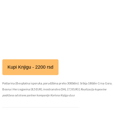
Kupi Knjigu - 2200 rsd
Poštarina (Besplatna isporuka, porudžbina preko 3000din): Srbija 180din Crna Gora,
Bosna i Hercegovina (8,5 EUR), inostranstvo DHL (7,5 EUR) |
Realizacija kupovine
podržana od strane partner kompanije Korisna Knjiga d.o.o