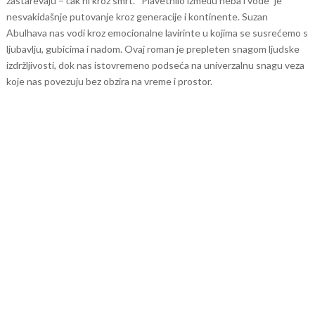
zastarevaju – čak ni kroz smrt.
“Plavetnilo između neba i vode” je
nesvakidašnje putovanje kroz generacije i kontinente. Suzan
Abulhava nas vodi kroz emocionalne lavirinte u kojima se susrećemo s
ljubavlju, gubicima i nadom. Ovaj roman je prepleten snagom ljudske
izdržljivosti, dok nas istovremeno podseća na univerzalnu snagu veza
koje nas povezuju bez obzira na vreme i prostor.