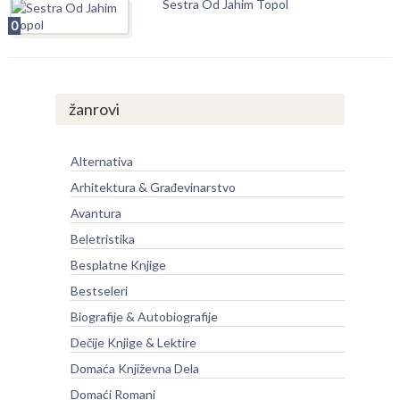
Sestra Od Jahim Topol
0
žanrovi
Alternativa
Arhitektura & Građevinarstvo
Avantura
Beletristika
Besplatne Knjige
Bestseleri
Biografije & Autobiografije
Dečije Knjige & Lektire
Domaća Književna Dela
Domaći Romani