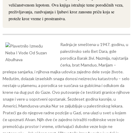
veličanstvenom lepotom. Ova knjiga istražuje teme porodičnih veza,
preživljavanja, razdvajanja i ljubavi kroz zanosnu priču koja se
proteže kroz vreme i prostranstva.
Radnja je smeštena u 1947. godinu, u
palestinsko selo Bet Dara, gde
porodica Barak živi. Nazmija, najstarija
ćerka, brat Mamduo, Marijam –
prelepa sanjarka, i njihova majka udovica zajedno dele svoje živote.
Međutim, dolazak izraelskih snaga donosi neizrecivu katastrofu – selo
nestaje u plamenu, a porodica se suočava sa gubicima i odlukom da
krene na dug put do Gaze. Ovo putovanje će testirati granice njihove
snage i vere u sopstveni opstanak.
Šezdeset godina kasnije, u
Americi, Mamduova unuka Nur se zaljubljuje u palestinskog lekara.
Prateći ga do njegove radne pozicije u Gazi, ona ulazi u svet u kojem
će upoznati Alvan. Njih dve će zajedno istražiti rodbinske veze koje
premošćuju prostor i vreme, otkrivajući duboke veze koje ne