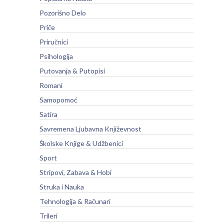
Pozorišno Delo
Priče
Priručnici
Psihologija
Putovanja & Putopisi
Romani
Samopomoć
Satira
Savremena Ljubavna Književnost
Školske Knjige & Udžbenici
Sport
Stripovi, Zabava & Hobi
Struka i Nauka
Tehnologija & Računari
Trileri