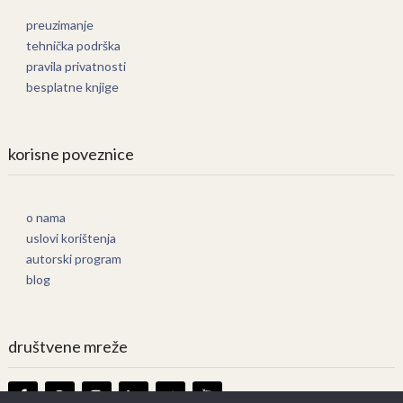
preuzimanje
tehnička podrška
pravila privatnosti
besplatne knjige
korisne poveznice
o nama
uslovi korištenja
autorski program
blog
društvene mreže