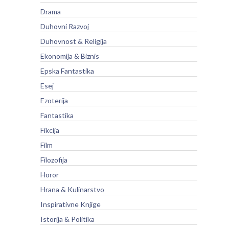
Drama
Duhovni Razvoj
Duhovnost & Religija
Ekonomija & Biznis
Epska Fantastika
Esej
Ezoterija
Fantastika
Fikcija
Film
Filozofija
Horor
Hrana & Kulinarstvo
Inspirativne Knjige
Istorija & Politika