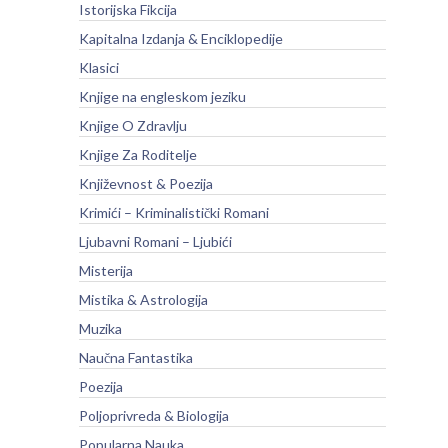
Istorijska Fikcija
Kapitalna Izdanja & Enciklopedije
Klasici
Knjige na engleskom jeziku
Knjige O Zdravlju
Knjige Za Roditelje
Književnost & Poezija
Krimići – Kriminalistički Romani
Ljubavni Romani – Ljubići
Misterija
Mistika & Astrologija
Muzika
Naučna Fantastika
Poezija
Poljoprivreda & Biologija
Popularna Nauka