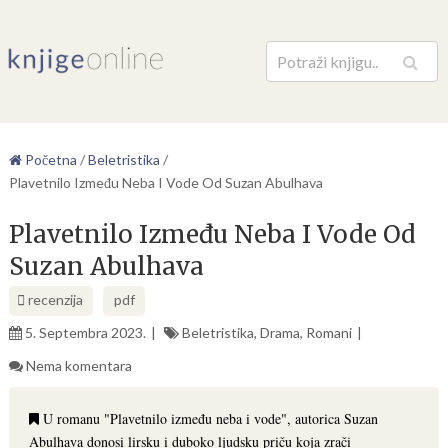
Pretraga
Početna
/
Beletristika
/
Plavetnilo Između Neba I Vode Od Suzan Abulhava
Plavetnilo Između Neba I Vode Od
Suzan Abulhava
recenzija
pdf
5. Septembra 2023.
Beletristika
,
Drama
,
Romani
Nema komentara
U romanu "Plavetnilo između neba i vode", autorica Suzan
Abulhava donosi lirsku i duboko ljudsku priču koja zrači