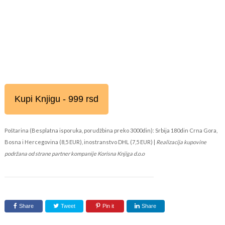
Kupi Knjigu - 999 rsd
Poštarina (Besplatna isporuka, porudžbina preko 3000din): Srbija 180din Crna Gora,
Bosna i Hercegovina (8,5 EUR), inostranstvo DHL (7,5 EUR) |
Realizacija kupovine
podržana od strane partner kompanije Korisna Knjiga d.o.o
Share
Tweet
Pin it
Share