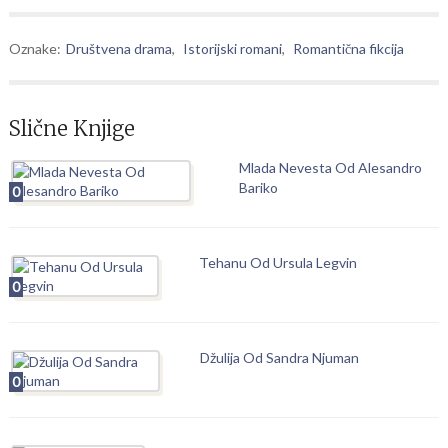
Oznake:
Društvena drama
,
Istorijski romani
,
Romantična fikcija
Slične Knjige
Mlada Nevesta Od Alesandro
Bariko
0
Tehanu Od Ursula Legvin
0
Džulija Od Sandra Njuman
0