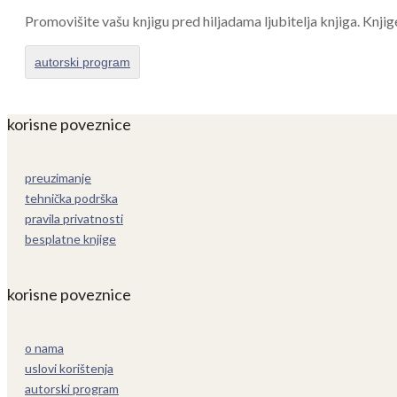
Promovišite vašu knjigu pred hiljadama ljubitelja knjiga. Knjig
autorski program
korisne poveznice
preuzimanje
tehnička podrška
pravila privatnosti
besplatne knjige
korisne poveznice
o nama
uslovi korištenja
autorski program