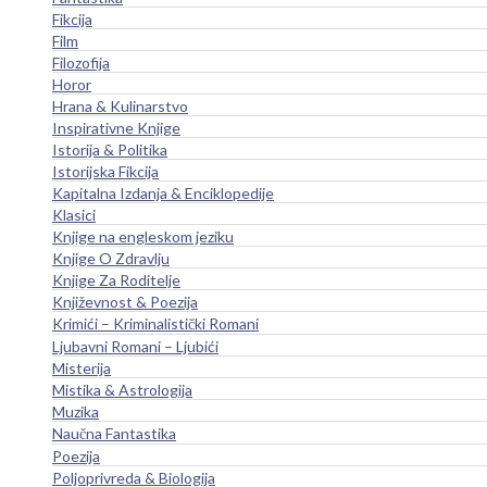
Fikcija
Film
Filozofija
Horor
Hrana & Kulinarstvo
Inspirativne Knjige
Istorija & Politika
Istorijska Fikcija
Kapitalna Izdanja & Enciklopedije
Klasici
Knjige na engleskom jeziku
Knjige O Zdravlju
Knjige Za Roditelje
Književnost & Poezija
Krimići – Kriminalistički Romani
Ljubavni Romani – Ljubići
Misterija
Mistika & Astrologija
Muzika
Naučna Fantastika
Poezija
Poljoprivreda & Biologija