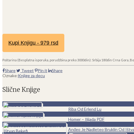
Kupi Knjigu - 979 rsd
Poštarina (Besplatna isporuka, porudžbina preko 3000din): Srbija 180din Crna Gora, Bo
Share
Tweet
Pin it
Share
Oznake:
Knjige za decu
Slične Knjige
0
Riba Od Erlend Lu
0
Homer – Ilijada PDF
0
Anđeo Je Nadleteo Bruklin Od Ištv