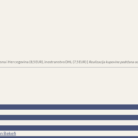
sna i Hercegovina (8,5 EUR), inostranstvo DHL (7,5 EUR) |
Realizacija kupovine podržana od
аn Bekefi