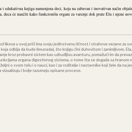
 i edukativna knjiga namenjena deci, koja na zabavan i inovativan način obja
 deca će naučiti kako funkcionišu organi za varenje dok prate Elu i njene nove p
od likova u ovoj priči ima svoju jedinstvenu ličnost i strahove vezane za svo
 koja odbija da bude limunada), što knjigu čini duhovitom i zanimljivom. Ela,
nje kroz probavni sistem kao uzbudljivu avanturu, pomažući im da prevaz
im funkcijama organa digestivnog sistema, o tome šta se događa sa hranom na
iželjni o svom telu i o nauci, kao i za roditelje i nastavnike koji žele da 
 vizualizuju i bolje razumeju opisane procese.