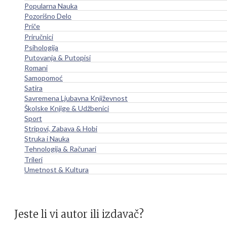
Popularna Nauka
Pozorišno Delo
Priče
Priručnici
Psihologija
Putovanja & Putopisi
Romani
Samopomoć
Satira
Savremena Ljubavna Književnost
Školske Knjige & Udžbenici
Sport
Stripovi, Zabava & Hobi
Struka i Nauka
Tehnologija & Računari
Trileri
Umetnost & Kultura
Jeste li vi autor ili izdavač?