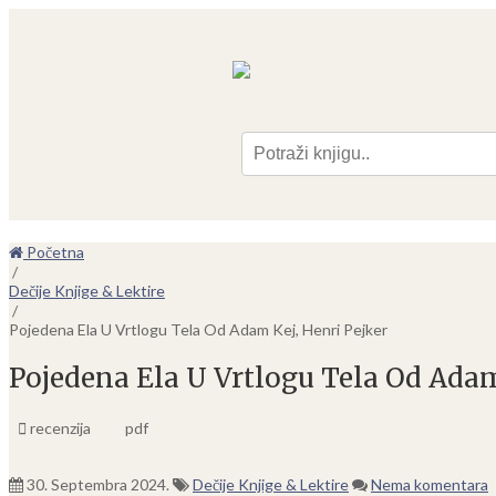
Pre
Početna
/
Dečije Knjige & Lektire
/
Pojedena Ela U Vrtlogu Tela Od Adam Kej, Henri Pejker
Pojedena Ela U Vrtlogu Tela Od Adam
recenzija
pdf
30. Septembra 2024.
Dečije Knjige & Lektire
Nema komentara