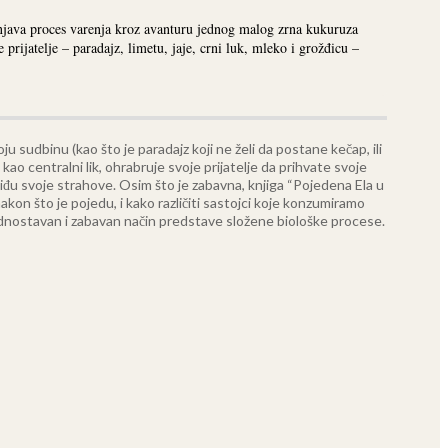
šnjava proces varenja kroz avanturu jednog malog zrna kukuruza
rijatelje – paradajz, limetu, jaje, crni luk, mleko i grožđicu –
ju sudbinu (kao što je paradajz koji ne želi da postane kečap, ili
 kao centralni lik, ohrabruje svoje prijatelje da prihvate svoje
iđu svoje strahove.
Osim što je zabavna, knjiga “Pojedena Ela u
kon što je pojedu, i kako različiti sastojci koje konzumiramo
na jednostavan i zabavan način predstave složene biološke procese.