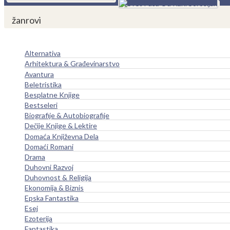
žanrovi
Alternativa
Arhitektura & Građevinarstvo
Avantura
Beletristika
Besplatne Knjige
Bestseleri
Biografije & Autobiografije
Dečije Knjige & Lektire
Domaća Književna Dela
Domaći Romani
Drama
Duhovni Razvoj
Duhovnost & Religija
Ekonomija & Biznis
Epska Fantastika
Esej
Ezoterija
Fantastika