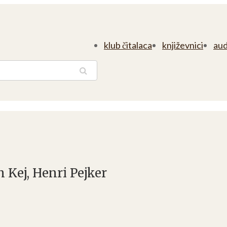
klub čitalaca
književnici
aud
traga
 Kej, Henri Pejker