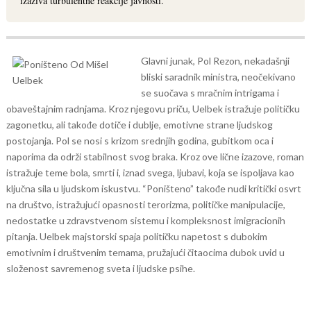
izaziva turbulentne reakcije javnosti.
Glavni junak, Pol Rezon, nekadašnji
bliski saradnik ministra, neočekivano
se suočava s mračnim intrigama i
obaveštajnim radnjama. Kroz njegovu priču, Uelbek istražuje političku
zagonetku, ali takođe dotiče i dublje, emotivne strane ljudskog
postojanja. Pol se nosi s krizom srednjih godina, gubitkom oca i
naporima da održi stabilnost svog braka. Kroz ove lične izazove, roman
istražuje teme bola, smrti i, iznad svega, ljubavi, koja se ispoljava kao
ključna sila u ljudskom iskustvu.
“Poništeno” takođe nudi kritički osvrt
na društvo, istražujući opasnosti terorizma, političke manipulacije,
nedostatke u zdravstvenom sistemu i kompleksnost imigracionih
pitanja. Uelbek majstorski spaja političku napetost s dubokim
emotivnim i društvenim temama, pružajući čitaocima dubok uvid u
složenost savremenog sveta i ljudske psihe.