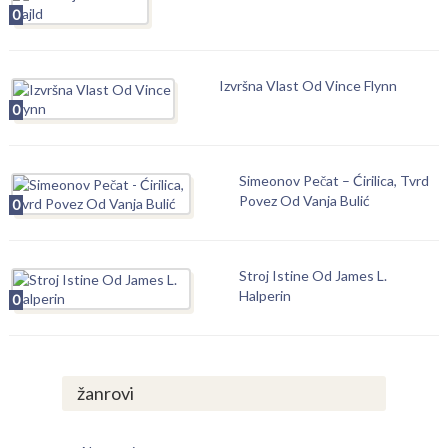
0
Izvršna Vlast Od Vince Flynn
0
Simeonov Pečat – Ćirilica, Tvrd
Povez Od Vanja Bulić
0
Stroj Istine Od James L.
Halperin
0
žanrovi