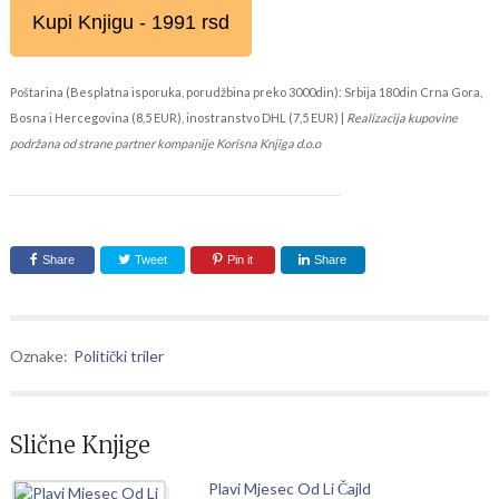
Kupi Knjigu - 1991 rsd
Poštarina (Besplatna isporuka, porudžbina preko 3000din): Srbija 180din Crna Gora,
Bosna i Hercegovina (8,5 EUR), inostranstvo DHL (7,5 EUR) |
Realizacija kupovine
podržana od strane partner kompanije Korisna Knjiga d.o.o
Share
Tweet
Pin it
Share
Oznake:
Politički triler
Slične Knjige
Plavi Mjesec Od Li Čajld