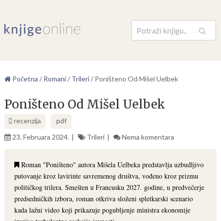
Pretraga
Početna
/
Romani
/
Trileri
/
Poništeno Od Mišel Uelbek
Poništeno Od Mišel Uelbek
recenzija
pdf
23. Februara 2024.
Trileri
Nema komentara
Roman "Poništeno" autora Mišela Uelbeka predstavlja uzbudljivo
putovanje kroz lavirinte savremenog društva, vođeno kroz prizmu
političkog trilera. Smešten u Francusku 2027. godine, u predvečerje
predsedničkih izbora, roman otkriva složeni spletkarski scenario
kada lažni video koji prikazuje pogubljenje ministra ekonomije