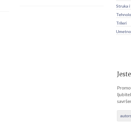
Struka i
Tehnolo
Trileri
Umetnos
Jeste
Promov
ljubite
savrše
autor