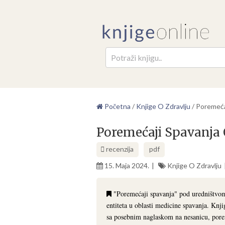
Pretr
Početna
/
Knjige O Zdravlju
/
Poremeća
Poremećaji Spavanja
recenzija
pdf
15. Maja 2024.
Knjige O Zdravlju
"Poremećaji spavanja" pod uredništvom
entiteta u oblasti medicine spavanja. Knj
sa posebnim naglaskom na nesanicu, porem