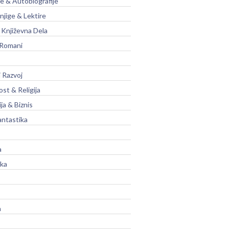
je & Autobiografije
njige & Lektire
Književna Dela
 Romani
 Razvoj
st & Religija
ja & Biznis
antastika
a
ika
a