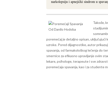
narkolepsiju i apnejički sindrom u spavan
Takođe, kn
stadijumim
somnambul
poremećaj je detaljno opisan, uključujući k
uzroke.
Pored dijagnostike, autor prikazuj
spavanja, od farmakološkog lečenja do te
smernice za efikasno upravljanje ovim sta
lekare, psihologe, terapeute i sve zdravs
poremećaja spavanja, kao i za studente me