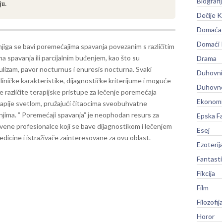
Biografi
ju.
Dečije K
Domaća 
Domaći
jiga se bavi poremećajima spavanja povezanim s različitim
a spavanja ili parcijalnim buđenjem, kao što su
Drama
izam, pavor nocturnus i enuresis nocturna. Svaki
Duhovni
liničke karakteristike, dijagnostičke kriterijume i moguće
Duhovno
e različite terapijske pristupe za lečenje poremećaja
Ekonomi
rapije svetlom, pružajući čitaocima sveobuhvatne
njima.
” Poremećaji spavanja” je neophodan resurs za
Epska F
tvene profesionalce koji se bave dijagnostikom i lečenjem
Esej
dicine i istraživače zainteresovane za ovu oblast.
Ezoterij
Fantast
Fikcija
Film
Filozofij
Horor