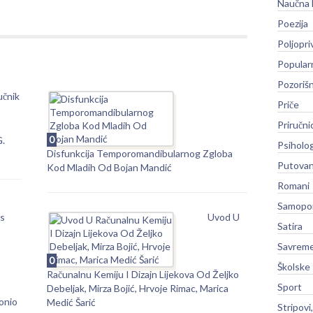
Naučna 
Poezija
Poljopri
Popular
Pozoriš
učnik
Priče
Priručni
0
G.
Psiholog
Disfunkcija Temporomandibularnog Zgloba
Putovan
Kod Mladih Od Bojan Mandić
Romani
Samopo
as
Uvod U
Satira
Savreme
0
Školske
Računalnu Kemiju I Dizajn Lijekova Od Željko
Sport
Debeljak, Mirza Bojić, Hrvoje Rimac, Marica
tonio
Medić Šarić
Stripovi