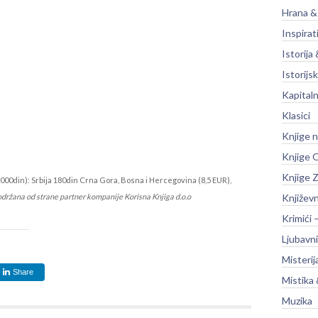
Hrana &
Inspirat
Istorija 
Istorijsk
Kapitaln
Klasici
Knjige 
Knjige O
Knjige Z
000din): Srbija 180din Crna Gora, Bosna i Hercegovina (8,5 EUR),
održana od strane partner kompanije Korisna Knjiga d.o.o
Književ
Krimići 
Ljubavni
Misterij
Share
Mistika 
Muzika