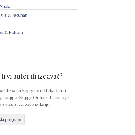
 Nauka
gija & Računari
t & Kultura
 li vi autor ili izdavač?
išite vašu knjigu pred hiljadama
lja knjiga. Knjige Online stranica je
no mesto za vaše izdanje.
ski program