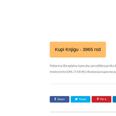
Kupi Knjigu - 3965 rsd
Poštarina (Besplatna isporuka, porudžbina preko 3
inostranstvo DHL (7,5 EUR) |
Realizacija kupovine p
Share
Tweet
Pin it