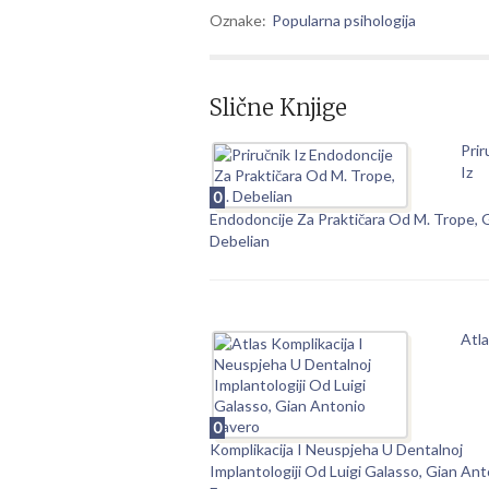
Oznake:
Popularna psihologija
Slične Knjige
Prir
Iz
0
Endodoncije Za Praktičara Od M. Trope, 
Debelian
Atl
0
Komplikacija I Neuspjeha U Dentalnoj
Implantologiji Od Luigi Galasso, Gian An