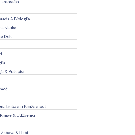
Fantastika
vreda & Biologija
na Nauka
no Delo
ci
ija
ja & Putopisi
moć
na Ljubavna Književnost
 Knjige & Udžbenici
, Zabava & Hobi