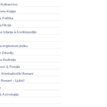
 Kulinarstvo
ivne Knjige
& Politika
a Fikcija
a Izdanja & Enciklopedije
na engleskom jeziku
 Zdravlju
a Roditelje
nost & Poezija
– Kriminalistički Romani
 Romani – Ljubići
a
& Astrologija