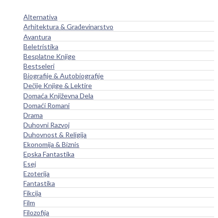
Alternativa
Arhitektura & Građevinarstvo
Avantura
Beletristika
Besplatne Knjige
Bestseleri
Biografije & Autobiografije
Dečije Knjige & Lektire
Domaća Književna Dela
Domaći Romani
Drama
Duhovni Razvoj
Duhovnost & Religija
Ekonomija & Biznis
Epska Fantastika
Esej
Ezoterija
Fantastika
Fikcija
Film
Filozofija