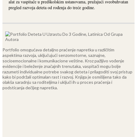
alat za vaspitače u predškolskim ustanovama, pružajući sveobuhvatan
pregled razvoja deteta od rođenja do treće godine.
Portfolio omogućava detaljno praćenje napretka u različitim
aspektima razvoja, uključujući senzomotorne, saznajne,
socioemocionalne i komunikacione veštine. Kroz pažljivo vođenje
evidencije i beleženje značajnih trenutaka, vaspitači mogu bolje
razumeti individualne potrebe svakog deteta i prilagoditi svoj pristup
kako bi podržali optimalan rast i razvoj. Knjiga je osmišljena tako da
olakša saradnju sa roditeljima i uključi ih u proces praćenja i
podsticanja dečijeg napretka.