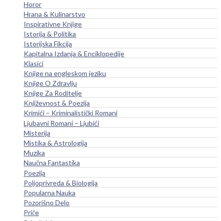
Horor
Hrana & Kulinarstvo
Inspirativne Knjige
Istorija & Politika
Istorijska Fikcija
Kapitalna Izdanja & Enciklopedije
Klasici
Knjige na engleskom jeziku
Knjige O Zdravlju
Knjige Za Roditelje
Književnost & Poezija
Krimići – Kriminalistički Romani
Ljubavni Romani – Ljubići
Misterija
Mistika & Astrologija
Muzika
Naučna Fantastika
Poezija
Poljoprivreda & Biologija
Popularna Nauka
Pozorišno Delo
Priče