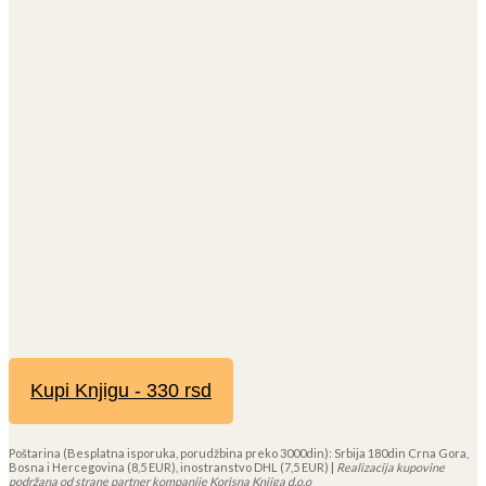
Kupi Knjigu - 330 rsd
Poštarina (Besplatna isporuka, porudžbina preko 3000din): Srbija 180din Crna Gora,
Bosna i Hercegovina (8,5 EUR), inostranstvo DHL (7,5 EUR) |
Realizacija kupovine
podržana od strane partner kompanije Korisna Knjiga d.o.o