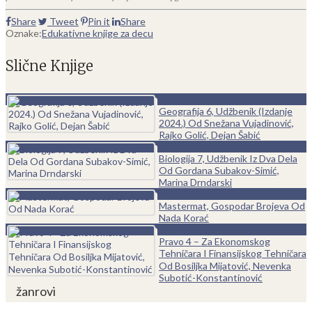
Share
Tweet
Pin it
Share
Oznake:
Edukativne knjige za decu
Slične Knjige
0
Geografija 6, Udžbenik (Izdanje
2024.) Od Snežana Vujadinović,
Rajko Golić, Dejan Šabić
0
Biologija 7, Udžbenik Iz Dva Dela
Od Gordana Subakov-Simić,
Marina Drndarski
0
Mastermat, Gospodar Brojeva Od
Nada Korać
0
Pravo 4 – Za Ekonomskog
Tehničara I Finansijskog Tehničara
Od Bosiljka Mijatović, Nevenka
Subotić-Konstantinović
žanrovi