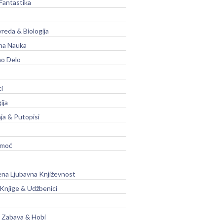
Fantastika
vreda & Biologija
na Nauka
no Delo
ci
ija
ja & Putopisi
moć
na Ljubavna Književnost
 Knjige & Udžbenici
, Zabava & Hobi