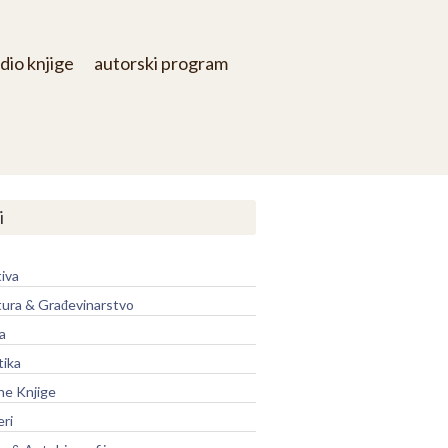
dio knjige
autorski program
i
iva
tura & Građevinarstvo
a
tika
ne Knjige
eri