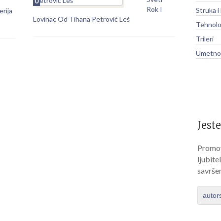
0
Rok I
Struka i
rija
Lovinac Od Tihana Petrović Leš
Tehnolo
Trileri
Umetnos
Jeste
Promov
ljubite
savrše
autor