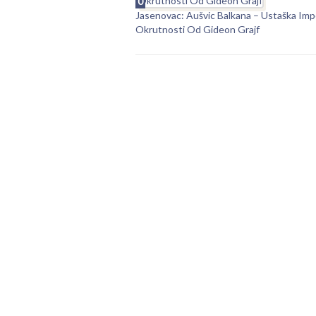
0
Jasenovac: Aušvic Balkana – Ustaška Impe
Okrutnosti Od Gideon Grajf