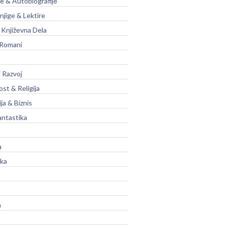
je & Autobiografije
njige & Lektire
Književna Dela
 Romani
 Razvoj
st & Religija
ja & Biznis
antastika
a
ika
a