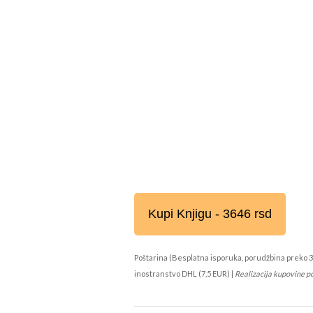
Kupi Knjigu - 3646 rsd
Poštarina (Besplatna isporuka, porudžbina preko 3
inostranstvo DHL (7,5 EUR) |
Realizacija kupovine p