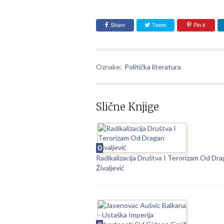
Share
Tweet
Pin it
Oznake:
Politička literatura
Slične Knjige
0
Radikalizacija Društva I Terorizam Od Dr
Živaljević