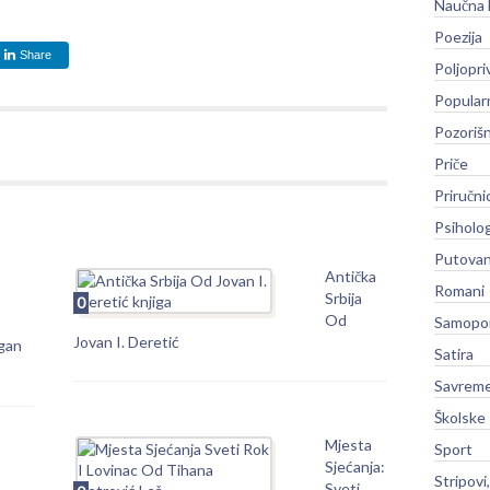
Naučna 
Poezija
Share
Poljopri
Popular
Pozoriš
Priče
Priručni
Psiholog
Putovan
Antička
Romani
Srbija
0
Od
Samopo
Jovan I. Deretić
agan
Satira
Savreme
Školske
Mjesta
Sport
Sjećanja:
Stripovi
Sveti