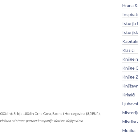
Hrana &
Inspirat
Istorija 
Istorijsk
Kapitaln
Klasici
Knjige 
Knjige O
Knjige Z
Književ
Krimići 
Ljubavni
Misterij
000din): Srbija 180din Crna Gora, Bosna i Hercegovina (8,5 EUR),
održana od strane partner kompanije Korisna Knjiga d.o.o
Mistika 
Muzika