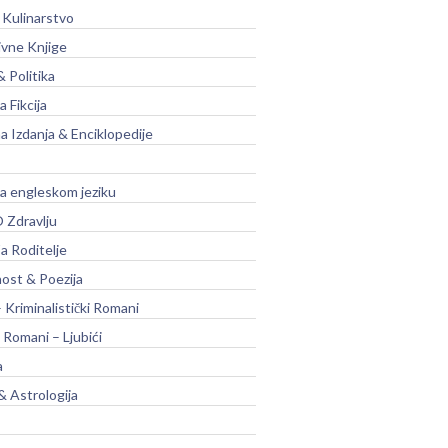
 Kulinarstvo
ivne Knjige
& Politika
a Fikcija
a Izdanja & Enciklopedije
na engleskom jeziku
 Zdravlju
a Roditelje
nost & Poezija
– Kriminalistički Romani
 Romani – Ljubići
a
& Astrologija