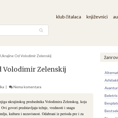
klub čitalaca
književnici
au
aga
 Ukrajine Od Volodimir Zelenskij
žanrov
d Volodimir Zelenskij
Alternat
Arhitek
ika
Nema komentara
Avantur
Beletris
njiga ukrajinskog predsednika Volodimira Zelenskog, koja
Besplat
 Ovi govori predstavljaju težnje, vrednosti i snagu
Bestsel
mlju, kulturu i nezavisnost. Odabrani iz perioda pre i za