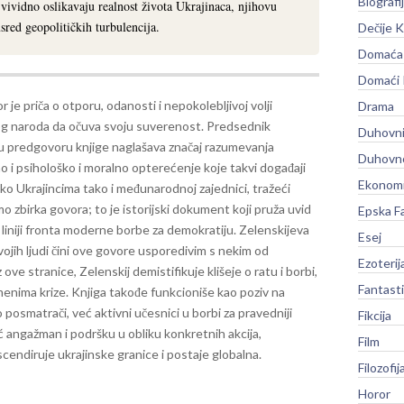
Biografi
vividno oslikavaju realnost života Ukrajinaca, njihovu
sred geopolitičkih turbulencija.
Dečije K
Domaća 
Domaći
r je priča o otporu, odanosti i nepokolebljivoj volji
Drama
og naroda da očuva svoju suverenost. Predsednik
Duhovni
 u predgovoru knjige naglašava značaj razumevanja
Duhovno
ao i psihološko i moralno opterećenje koje takvi događaji
Ekonomi
ko Ukrajincima tako i međunarodnoj zajednici, tražeći
o zbirka govora; to je istorijski dokument koji pruža uvid
Epska F
 liniji fronta moderne borbe za demokratiju.
Zelenskijeva
Esej
ojih ljudi čini ove govore usporedivim s nekim od
Ezoterij
oz ove stranice, Zelenskij demistifikuje klišeje o ratu i borbi,
Fantast
menima krize.
Knjiga takođe funkcioniše kao poziv na
 posmatrači, već aktivni učesnici u borbi za pravedniji
Fikcija
ć angažman i podršku u obliku konkretnih akcija,
Film
cendiruje ukrajinske granice i postaje globalna.
Filozofij
Horor