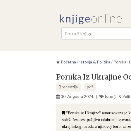
Pretr
Početna
/
Istorija & Politika
/
Poruka Iz
Poruka Iz Ukrajine O
recenzija
pdf
30. Augusta 2024.
Istorija & Polit
"Poruka iz Ukrajine" autorizovana je k
sadrži šesnaest pažljivo odabranih govora.
ukrajinskog naroda u njihovoj borbi za ze