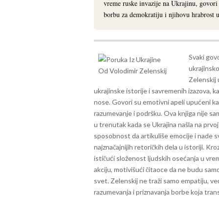
vreme ruske invazije na Ukrajinu, govori 
borbu za demokratiju i njihovu hrabrost u
Svaki govo
ukrajinsk
Zelenskij
ukrajinske istorije i savremenih izazova, k
nose.
Govori su emotivni apeli upućeni ka
razumevanje i podršku. Ova knjiga nije sam
u trenutak kada se Ukrajina našla na prvoj
sposobnost da artikuliše emocije i nade sv
najznačajnijih retoričkih dela u istoriji. Kr
ističući složenost ljudskih osećanja u vre
akciju, motivišući čitaoce da ne budu samo
svet. Zelenskij ne traži samo empatiju, ve
razumevanja i priznavanja borbe koja trans