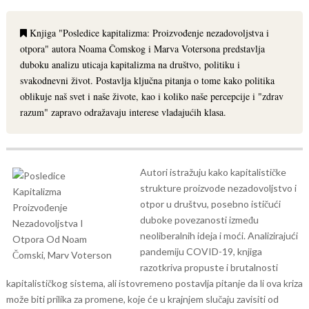
Knjiga "Posledice kapitalizma: Proizvođenje nezadovoljstva i
otpora" autora Noama Čomskog i Marva Votersona predstavlja
duboku analizu uticaja kapitalizma na društvo, politiku i
svakodnevni život. Postavlja ključna pitanja o tome kako politika
oblikuje naš svet i naše živote, kao i koliko naše percepcije i "zdrav
razum" zapravo odražavaju interese vladajućih klasa.
Autori istražuju kako kapitalističke
strukture proizvode nezadovoljstvo i
otpor u društvu, posebno ističući
duboke povezanosti između
neoliberalnih ideja i moći. Analizirajući
pandemiju COVID-19, knjiga
razotkriva propuste i brutalnosti
kapitalističkog sistema, ali istovremeno postavlja pitanje da li ova kriza
može biti prilika za promene, koje će u krajnjem slučaju zavisiti od