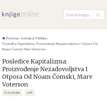
Pretraga
Početna
/
Istorija & Politika
/
Posledice Kapitalizma: Proizvođenje Nezadovoljstva I Otpora Od
Noam Čomski, Marv Voterson
Posledice Kapitalizma:
Proizvođenje Nezadovoljstva I
Otpora Od Noam Čomski, Marv
Voterson
recenzija
pdf