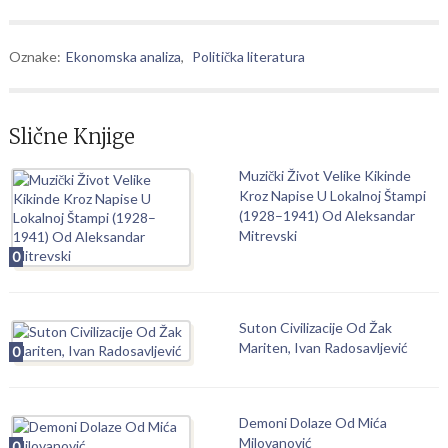
Oznake:
Ekonomska analiza
,
Politička literatura
Slične Knjige
Muzički Život Velike Kikinde
Kroz Napise U Lokalnoj Štampi
(1928–1941) Od Aleksandar
Mitrevski
0
Suton Civilizacije Od Žak
Mariten, Ivan Radosavljević
0
Demoni Dolaze Od Mića
Milovanović
0