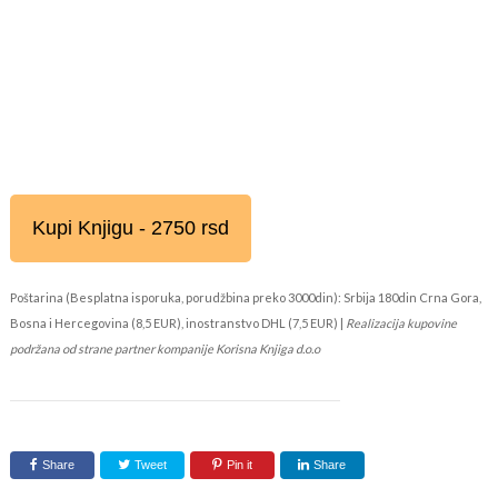
Kupi Knjigu - 2750 rsd
Poštarina (Besplatna isporuka, porudžbina preko 3000din): Srbija 180din Crna Gora,
Bosna i Hercegovina (8,5 EUR), inostranstvo DHL (7,5 EUR) |
Realizacija kupovine
podržana od strane partner kompanije Korisna Knjiga d.o.o
Share
Tweet
Pin it
Share