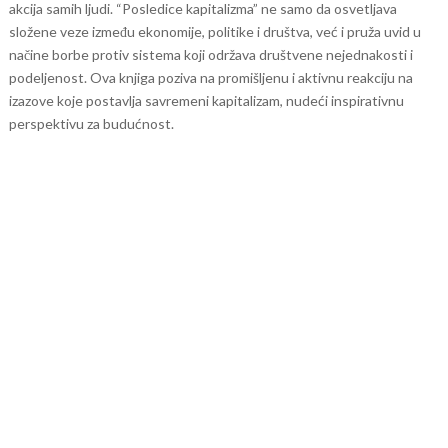
akcija samih ljudi.
“Posledice kapitalizma” ne samo da osvetljava
složene veze između ekonomije, politike i društva, već i pruža uvid u
načine borbe protiv sistema koji održava društvene nejednakosti i
podeljenost. Ova knjiga poziva na promišljenu i aktivnu reakciju na
izazove koje postavlja savremeni kapitalizam, nudeći inspirativnu
perspektivu za budućnost.