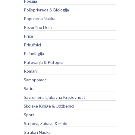
Poezija
Poljoprivreda & Biologija
Popularna Nauka
Pozorišno Delo
Priče
Priručnici
Psihologija
Putovanja & Putopisi
Romani
Samopomoć
Satira
Savremena Ljubavna Književnost
Školske Knjige & Udžbenici
Sport
Stripovi, Zabava & Hobi
Struka i Nauka