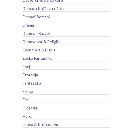
Dečije Knjige & Lektire
Domaća Književna Dela
Domaći Romani
Drama
Duhovni Razvoj
Duhovnost & Religija
Ekonomija & Biznis
Epska Fantastika
Esej
Ezoterija
Fantastika
Fikcija
Film
Filozofija
Horor
Hrana & Kulinarstvo