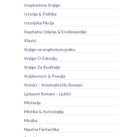
Inspirativne Knjige
Istorija & Politika
Istorijska Fikcija
Kapitalna Izdanja & Enciklopedije
Klasici
Knjige na engleskom jeziku
Knjige O Zdravlju
Knjige Za Roditelje
Književnost & Poezija
Krimići – Kriminalistički Romani
Ljubavni Romani – Ljubići
Misterija
Mistika & Astrologija
Muzika
Naučna Fantastika