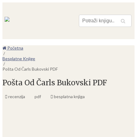
Pretraga
Početna
/
Besplatne Knjige
/
Pošta Od Čarls Bukovski PDF
Pošta Od Čarls Bukovski PDF
recenzija
pdf
besplatna knjiga