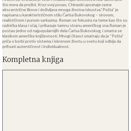
što mora da preživi. Kroz svoj posao, Chinaski upoznaje razne
ekscentrične likove i doživljava mnoga životna iskustva.
“Pošta” je
napisana u karakterističnom stilu Čarlsa Bukovskog – sirovom,
realističnom i punom sarkazma. Roman se fokusira na teme kao što su
radnička klasa i očaj, i prikazuje tamnu stranu američkog sna.
Roman je
postao jedno od najpopularnijih dela Čarlsa Bukovskog, i smatra se
klasikom američke književnosti. Mnogi čitaoci smatraju da je “Pošta”
priča o borbi protiv sistema i iskrenom životu u svetu koji odbija da
prihvati autentičnost i individualnost.
Kompletna knjiga