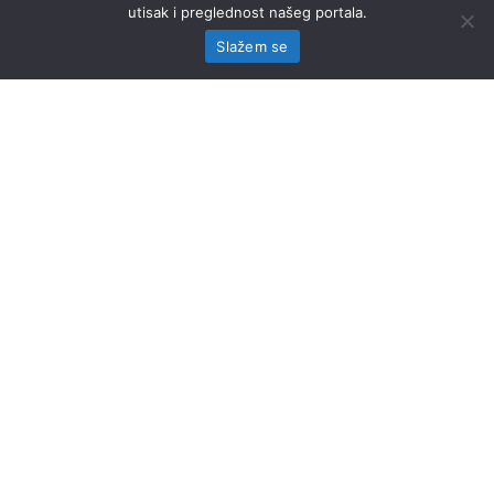
utisak i preglednost našeg portala.
Slažem se