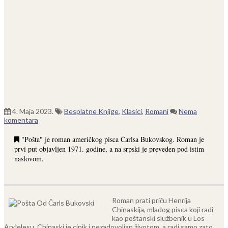
4. Maja 2023.
Besplatne Knjige
,
Klasici
,
Romani
Nema
komentara
"Pošta" je roman američkog pisca Čarlsa Bukovskog. Roman je
prvi put objavljen 1971. godine, a na srpski je preveden pod istim
naslovom.
Roman prati priču Henrija
Chinaskija, mladog pisca koji radi
kao poštanski službenik u Los
Anđelesu. Chinaski je cinik i nezadovoljan životom, a radi samo zato