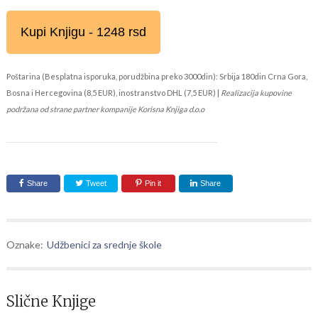
Kupi Knjigu - 1248 rsd
Poštarina (Besplatna isporuka, porudžbina preko 3000din): Srbija 180din Crna Gora,
Bosna i Hercegovina (8,5 EUR), inostranstvo DHL (7,5 EUR) |
Realizacija kupovine
podržana od strane partner kompanije Korisna Knjiga d.o.o
Share
Tweet
Pin it
Share
Oznake:
Udžbenici za srednje škole
Slične Knjige