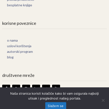
besplatne knjige
korisne poveznice
o nama
uslovi korištenja
autorski program
blog
društvene mreže
Naša stranica koristi kolačiće kako bi vam osigurala najbolji
utisak i preglednost našeg portala.
Knjige Online
Copyright © 2026.
Slažem se
Prava zadržana. Bilo kakvo kopiranje strogo zabranjeno.