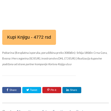
Kupi Knjigu - 4772 rsd
Poštarina (Besplatna isporuka, porudžbina preko 3000din): Srbija 180din Crna Gora,
Bosna i Hercegovina (8,5 EUR), inostranstvo DHL (7,5 EUR) |
Realizacija kupovine
podržana od strane partner kompanije Korisna Knjiga d.o.o
Share
Tweet
Pin it
Share