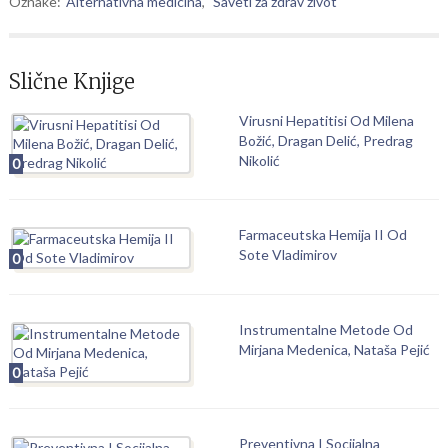
Oznake:
Alternativna medicina
,
Saveti za zdrav život
Slične Knjige
Virusni Hepatitisi Od Milena
Božić, Dragan Delić, Predrag
Nikolić
0
Farmaceutska Hemija II Od
Sote Vladimirov
0
Instrumentalne Metode Od
Mirjana Medenica, Nataša Pejić
0
Preventivna I Socijalna