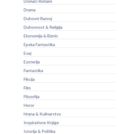
Domaći Romani
Drama
Duhovni Razvoj
Duhovnost & Religija
Ekonomija & Biznis
Epska Fantastika
Esej
Ezoterija
Fantastika
Fikcija
Film
Filozofija
Horor
Hrana & Kulinarstvo
Inspirativne Knjige
Istorija & Politika