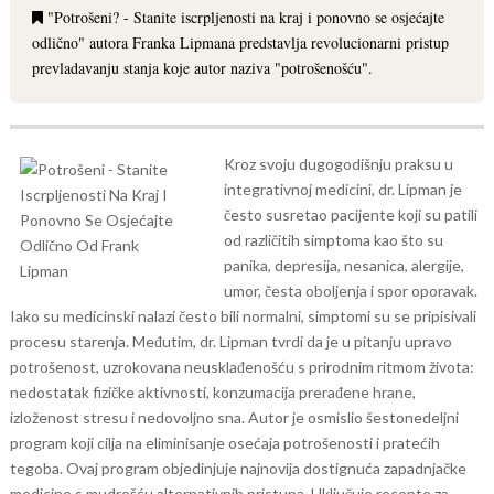
"Potrošeni? - Stanite iscrpljenosti na kraj i ponovno se osjećajte
odlično" autora Franka Lipmana predstavlja revolucionarni pristup
prevladavanju stanja koje autor naziva "potrošenošću".
Kroz svoju dugogodišnju praksu u
integrativnoj medicini, dr. Lipman je
često susretao pacijente koji su patili
od različitih simptoma kao što su
panika, depresija, nesanica, alergije,
umor, česta oboljenja i spor oporavak.
Iako su medicinski nalazi često bili normalni, simptomi su se pripisivali
procesu starenja. Međutim, dr. Lipman tvrdi da je u pitanju upravo
potrošenost, uzrokovana neusklađenošću s prirodnim ritmom života:
nedostatak fizičke aktivnosti, konzumacija prerađene hrane,
izloženost stresu i nedovoljno sna.
Autor je osmislio šestonedeljni
program koji cilja na eliminisanje osećaja potrošenosti i pratećih
tegoba. Ovaj program objedinjuje najnovija dostignuća zapadnjačke
medicine s mudrošću alternativnih pristupa. Uključuje recepte za