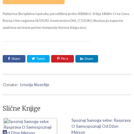
Poštarina (Besplatna isporuka, porudžbina preko 3000din): Srbija 180din Crna Gora,
Bosna i Hercegovina (8,5 EUR), inostranstvo DHL (7,5 EUR) |
Realizacija kupovine
podržana od strane partner kompanije Korisna Knjiga d.o.o
Share
Tweet
Pin it
Share
Oznake:
Istorija filozofije
Slične Knjige
Spoznaj Samoga sebe: Rasprava
O Samospoznaji Od Džon
Mejson
0