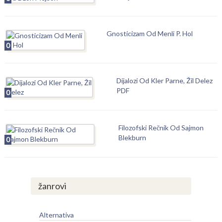
Gnosticizam Od Menli P. Hol
0
Dijalozi Od Kler Parne, Žil Delez
PDF
0
Filozofski Rečnik Od Sajmon
Blekburn
0
žanrovi
Alternativa