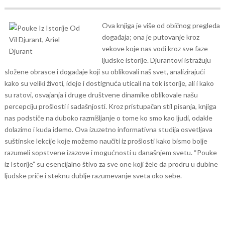
Ova knjiga je više od običnog pregleda
događaja; ona je putovanje kroz
vekove koje nas vodi kroz sve faze
ljudske istorije. Djurantovi istražuju
složene obrasce i događaje koji su oblikovali naš svet, analizirajući
kako su veliki životi, ideje i dostignuća uticali na tok istorije, ali i kako
su ratovi, osvajanja i druge društvene dinamike oblikovale našu
percepciju prošlosti i sadašnjosti.
Kroz pristupačan stil pisanja, knjiga
nas podstiče na duboko razmišljanje o tome ko smo kao ljudi, odakle
dolazimo i kuda idemo. Ova izuzetno informativna studija osvetljava
suštinske lekcije koje možemo naučiti iz prošlosti kako bismo bolje
razumeli sopstvene izazove i mogućnosti u današnjem svetu.
“Pouke
iz Istorije” su esencijalno štivo za sve one koji žele da prodru u dubine
ljudske priče i steknu dublje razumevanje sveta oko sebe.