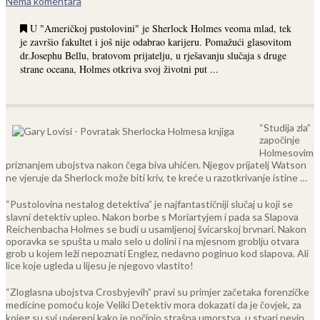
Nema komentara
U "Američkoj pustolovini" je Sherlock Holmes veoma mlad, tek
je završio fakultet i još nije odabrao karijeru. Pomažući glasovitom
dr.Josephu Bellu, bratovom prijatelju, u rješavanju slučaja s druge
strane oceana, Holmes otkriva svoj životni put ...
“Studija zla”
započinje
Holmesovim
priznanjem ubojstva nakon čega biva uhićen. Njegov prijatelj Watson
ne vjeruje da Sherlock može biti kriv, te kreće u razotkrivanje istine …
“Pustolovina nestalog detektiva” je najfantastičniji slučaj u koji se
slavni detektiv upleo. Nakon borbe s Moriartyjem i pada sa Slapova
Reichenbacha Holmes se budi u usamljenoj švicarskoj brvnari. Nakon
oporavka se spušta u malo selo u dolini i na mjesnom groblju otvara
grob u kojem leži nepoznati Englez, nedavno poginuo kod slapova. Ali
lice koje ugleda u lijesu je njegovo vlastito!
“Zloglasna ubojstva Crosbyjevih” pravi su primjer začetaka forenzičke
medicine pomoću koje Veliki Detektiv mora dokazati da je čovjek, za
kojeg su svi uvjereni kako je počinio strašna umorstva, u stvari nevin.