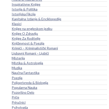
Inspirativne Knjige
Istorija & Politika
Istorijska Fikcija
Kapitalna Izdanja & Enciklopedije
Klasici
Knjige na engleskom jeziku
Knjige O Zdravlju
Knjige Za Roditelje
Književnost & Poezija
Krimići – Kriminalistički Romani
Ljubavni Romani – Ljubići
Misterija
Mistika & Astrologija
Muzika
Naučna Fantastika
Poezija
Poljoprivreda & Biologija
Popularna Nauka
Pozorišno Delo
Priče
Priručnici
Psihologija