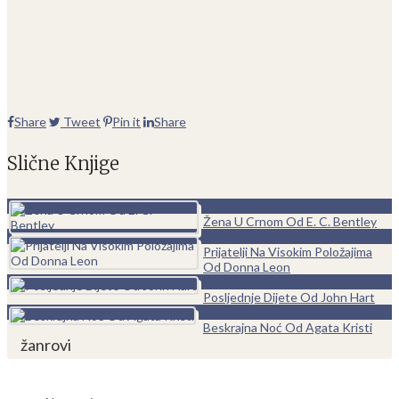
Share
Tweet
Pin it
Share
Slične Knjige
0
Žena U Crnom Od E. C. Bentley
0
Prijatelji Na Visokim Položajima
Od Donna Leon
0
Posljednje Dijete Od John Hart
0
Beskrajna Noć Od Agata Kristi
žanrovi