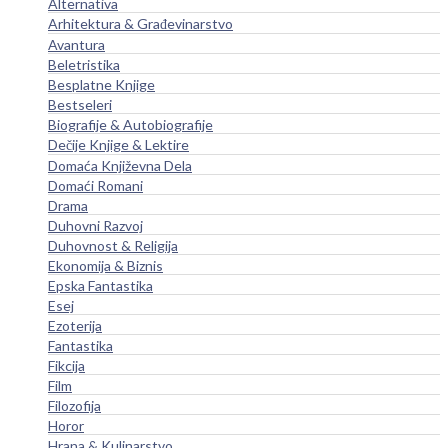
Alternativa
Arhitektura & Građevinarstvo
Avantura
Beletristika
Besplatne Knjige
Bestseleri
Biografije & Autobiografije
Dečije Knjige & Lektire
Domaća Književna Dela
Domaći Romani
Drama
Duhovni Razvoj
Duhovnost & Religija
Ekonomija & Biznis
Epska Fantastika
Esej
Ezoterija
Fantastika
Fikcija
Film
Filozofija
Horor
Hrana & Kulinarstvo