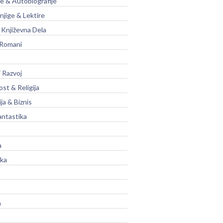
je & Autobiografije
njige & Lektire
Književna Dela
 Romani
 Razvoj
st & Religija
ja & Biznis
antastika
a
ika
a