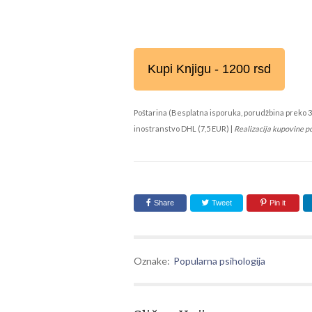
Kupi Knjigu - 1200 rsd
Poštarina (Besplatna isporuka, porudžbina preko 3
inostranstvo DHL (7,5 EUR) |
Realizacija kupovine p
Share
Tweet
Pin it
Oznake:
Popularna psihologija