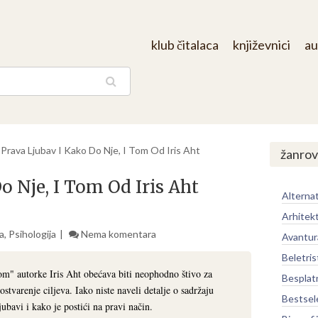
klub čitalaca
književnici
au
aga
/
Prava Ljubav I Kako Do Nje, I Tom Od Iris Aht
žanrov
o Nje, I Tom Od Iris Aht
Alternat
Arhitek
a
,
Psihologija
Nema komentara
Avantur
Beletris
om" autorke Iris Aht obećava biti neophodno štivo za
Besplat
ostvarenje ciljeva. Iako niste naveli detalje o sadržaju
Bestsel
jubavi i kako je postići na pravi način.