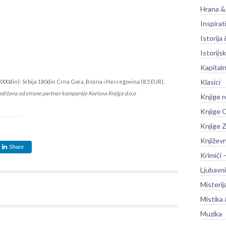
Hrana &
Inspirat
Istorija 
Istorijsk
Kapitaln
Klasici
000din): Srbija 180din Crna Gora, Bosna i Hercegovina (8,5 EUR),
održana od strane partner kompanije Korisna Knjiga d.o.o
Knjige 
Knjige O
Knjige Z
Književ
Share
Krimići 
Ljubavni
Misterij
Mistika 
Muzika