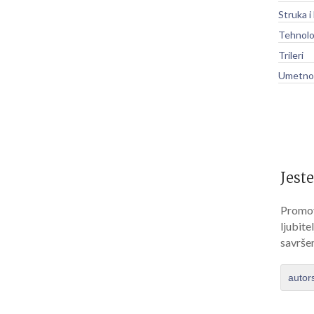
Struka i
Tehnolo
Trileri
Umetnos
Jeste
Promov
ljubite
savrše
autor