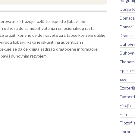
Biografi
Dečije K
Domaća 
erovatno istražuje različite aspekte ljubavi, od
Domaći
ih odnosa do samoprihvatanja i emocionalnog rasta.
e pružiti korisne uvide i savete za čitaoce koji žele dublje
Drama
rirodu ljubavi i kako je iskusiti na autentičan i
Duhovni
čekuje se da će knjiga sadržati dragocene informacije i
Duhovno
jubavi i duhovnim razvojem.
Ekonomi
Epska F
Esej
Ezoterij
Fantast
Fikcija
Film
Filozofij
Horor