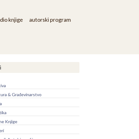
dio knjige
autorski program
i
iva
tura & Građevinarstvo
a
tika
ne Knjige
eri