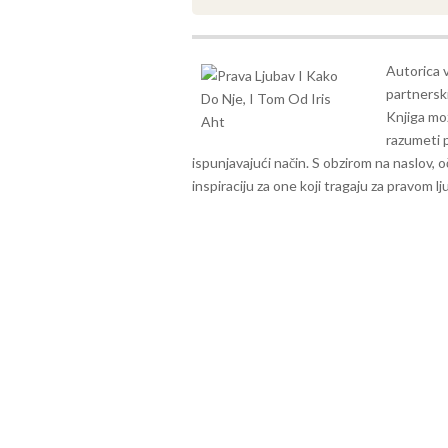
Autorica v
partnersk
Knjiga mož
razumeti p
ispunjavajući način.
S obzirom na naslov, o
inspiraciju za one koji tragaju za pravom l