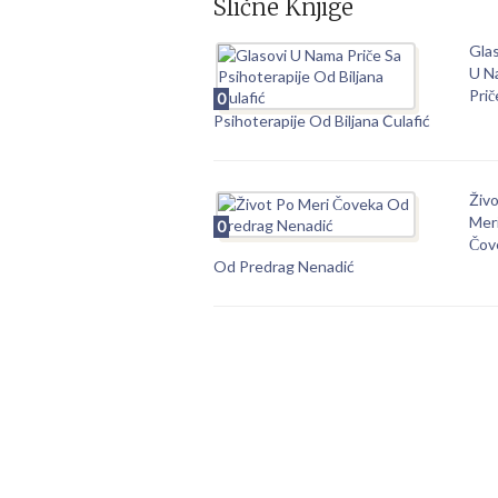
Slične Knjige
Gla
U N
Prič
0
Psihoterapije Od Biljana Ćulafić
Živ
Mer
0
Čov
Od Predrag Nenadić