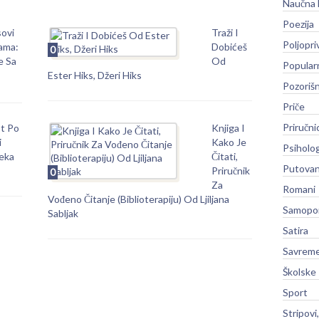
Naučna 
Poezija
sovi
Traži I
Poljopri
ama:
Dobićeš
0
e Sa
Od
Popular
Ester Hiks, Džeri Hiks
Pozoriš
Priče
Priručni
ot Po
Knjiga I
i
Kako Je
Psiholog
eka
Čitati,
Putovan
Priručnik
0
Za
Romani
Vođeno Čitanje (Biblioterapiju) Od Ljiljana
Samopo
Sabljak
Satira
Savreme
Školske
Sport
Stripovi