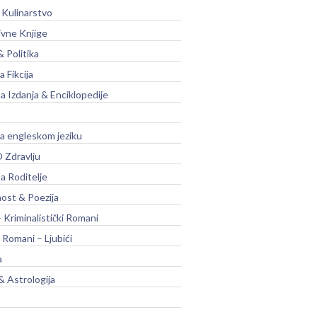
 Kulinarstvo
ivne Knjige
& Politika
a Fikcija
a Izdanja & Enciklopedije
na engleskom jeziku
 Zdravlju
a Roditelje
nost & Poezija
– Kriminalistički Romani
 Romani – Ljubići
a
& Astrologija