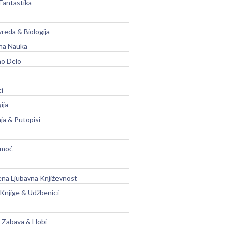
Fantastika
vreda & Biologija
na Nauka
no Delo
ci
ija
ja & Putopisi
moć
na Ljubavna Književnost
 Knjige & Udžbenici
, Zabava & Hobi