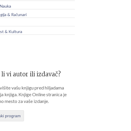
 Nauka
gija & Računari
t & Kultura
 li vi autor ili izdavač?
išite vašu knjigu pred hiljadama
lja knjiga. Knjige Online stranica je
no mesto za vaše izdanje.
ski program