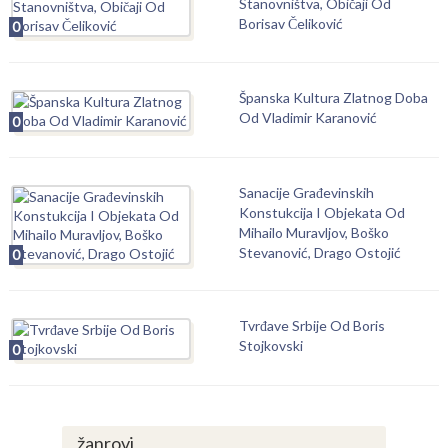
Stanovništva, Običaji Od
Borisav Čeliković
0
Španska Kultura Zlatnog Doba
Od Vladimir Karanović
0
Sanacije Građevinskih
Konstukcija I Objekata Od
Mihailo Muravljov, Boško
Stevanović, Drago Ostojić
0
Tvrđave Srbije Od Boris
Stojkovski
0
žanrovi