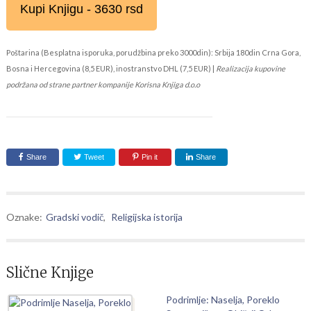
Kupi Knjigu - 3630 rsd
Poštarina (Besplatna isporuka, porudžbina preko 3000din): Srbija 180din Crna Gora,
Bosna i Hercegovina (8,5 EUR), inostranstvo DHL (7,5 EUR) |
Realizacija kupovine
podržana od strane partner kompanije Korisna Knjiga d.o.o
Share
Tweet
Pin it
Share
Oznake:
Gradski vodič
,
Religijska istorija
Slične Knjige
Podrimlje: Naselja, Poreklo