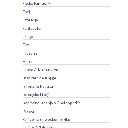
Epska Fantastika
Esej
Ezoterija
Fantastika
Fikcija
Film
Filozofija
Horor
Hrana & Kulinarstvo
Inspirativne Knjige
Istorija & Politika
Istorijska Fikcija
Kapitalna Izdanja & Enciklopedije
Klasici
Knjige na engleskom jeziku
Knjige O Zdravlju