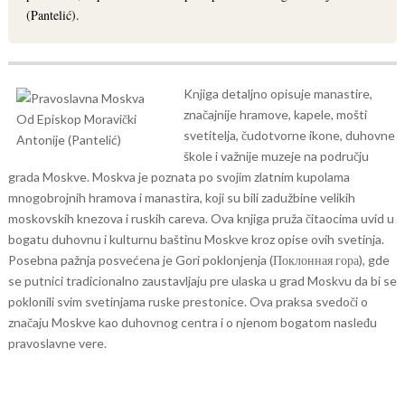
(Pantelić).
Knjiga detaljno opisuje manastire,
značajnije hramove, kapele, mošti
svetitelja, čudotvorne ikone, duhovne
škole i važnije muzeje na području
grada Moskve. Moskva je poznata po svojim zlatnim kupolama
mnogobrojnih hramova i manastira, koji su bili zadužbine velikih
moskovskih knezova i ruskih careva. Ova knjiga pruža čitaocima uvid u
bogatu duhovnu i kulturnu baštinu Moskve kroz opise ovih svetinja.
Posebna pažnja posvećena je Gori poklonjenja (Поклонная гора), gde
se putnici tradicionalno zaustavljaju pre ulaska u grad Moskvu da bi se
poklonili svim svetinjama ruske prestonice. Ova praksa svedoči o
značaju Moskve kao duhovnog centra i o njenom bogatom nasleđu
pravoslavne vere.