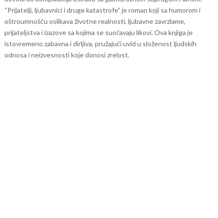
“Prijatelji, ljubavnici i druge katastrofe” je roman koji sa humorom i
oštroumnošću oslikava životne realnosti, ljubavne zavrzlame,
prijateljstva i izazove sa kojima se suočavaju likovi. Ova knjiga je
istovremeno zabavna i dirljiva, pružajući uvid u složenost ljudskih
odnosa i neizvesnosti koje donosi zrelost.