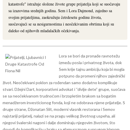
katastrofe" istražuje složene živote grupe prijatelja koji se suočavaju
sa izazovima srednjih godina. Sem i Lora Dajmond, zajedno sa
svojim prijateljima, zaokružuju četrdesetu godinu života,
suočavajući se sa nesigurnostima i neočekivanim obrtima koji su
daleko od njihovih mladalačkih očekivanja.
Lora se bori da pronađe ravnotežu
između posla i privatnog života, dok
Sem krije tajnu ambiciju koja bi mogla
potpuno da promeni njihov zajednički
život. Neočekivani poklon za rođendan samo dodatno komplikuje
stvari. Džejni Dart, korporativni advokat i “divlje dete” grupe, suočava
se sa neočekivanom trudnoćom i brzopletim brakom sa bogatim
menadžerom investicionog fonda, koji ne odobrava njene prijatelje.
S
druge strane, Džonatan Slit, moderni vlasnik restorana i Semov
najstariji prijatelj, nalazi se na pragu velikog životnog uspeha, ali
njegovi švalerski nagoni i dalje dominiraju njegovim životom, što
dovodi do komplikacija u braku sa glamuroznom suprugom Hanom.