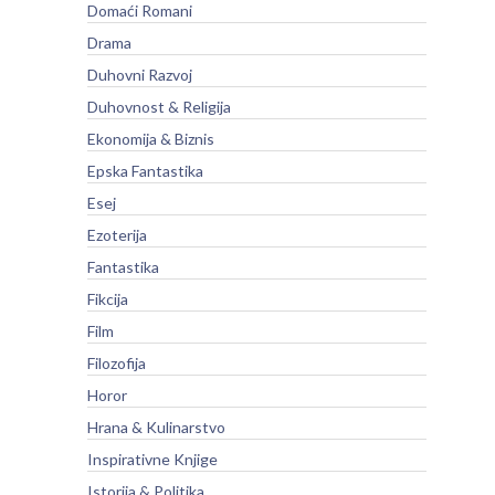
Domaći Romani
Drama
Duhovni Razvoj
Duhovnost & Religija
Ekonomija & Biznis
Epska Fantastika
Esej
Ezoterija
Fantastika
Fikcija
Film
Filozofija
Horor
Hrana & Kulinarstvo
Inspirativne Knjige
Istorija & Politika