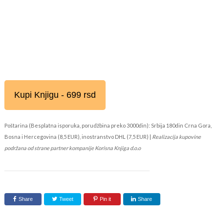
Kupi Knjigu - 699 rsd
Poštarina (Besplatna isporuka, porudžbina preko 3000din): Srbija 180din Crna Gora,
Bosna i Hercegovina (8,5 EUR), inostranstvo DHL (7,5 EUR) |
Realizacija kupovine
podržana od strane partner kompanije Korisna Knjiga d.o.o
Share
Tweet
Pin it
Share