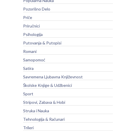
Popularna Nauka
Pozorišno Delo
Priče
Priručnici
Psihologija
Putovanja & Putopisi
Romani
Samopomoć
Satira
Savremena Ljubavna Književnost
Školske Knjige & Udžbenici
Sport
Stripovi, Zabava & Hobi
Struka i Nauka
Tehnologija & Računari
Trileri