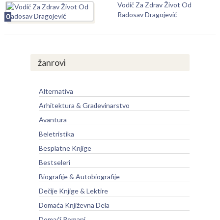
Vodič Za Zdrav Život Od
Radosav Dragojević
0
žanrovi
Alternativa
Arhitektura & Građevinarstvo
Avantura
Beletristika
Besplatne Knjige
Bestseleri
Biografije & Autobiografije
Dečije Knjige & Lektire
Domaća Književna Dela
Domaći Romani