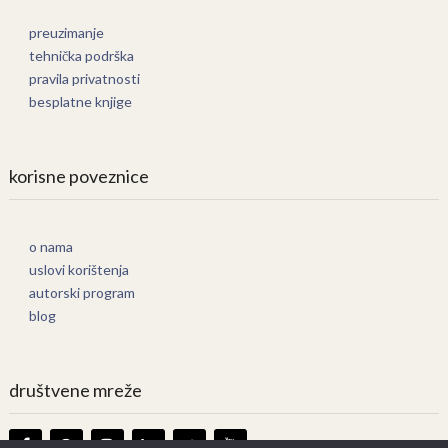
preuzimanje
tehnička podrška
pravila privatnosti
besplatne knjige
korisne poveznice
o nama
uslovi korištenja
autorski program
blog
društvene mreže