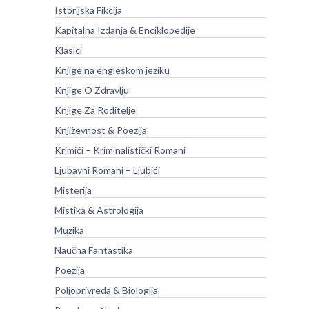
Istorijska Fikcija
Kapitalna Izdanja & Enciklopedije
Klasici
Knjige na engleskom jeziku
Knjige O Zdravlju
Knjige Za Roditelje
Književnost & Poezija
Krimići – Kriminalistički Romani
Ljubavni Romani – Ljubići
Misterija
Mistika & Astrologija
Muzika
Naučna Fantastika
Poezija
Poljoprivreda & Biologija