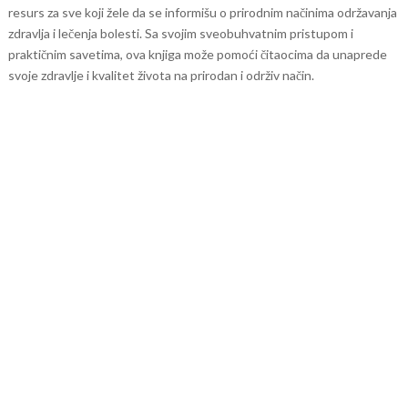
resurs za sve koji žele da se informišu o prirodnim načinima održavanja
zdravlja i lečenja bolesti. Sa svojim sveobuhvatnim pristupom i
praktičnim savetima, ova knjiga može pomoći čitaocima da unaprede
svoje zdravlje i kvalitet života na prirodan i održiv način.