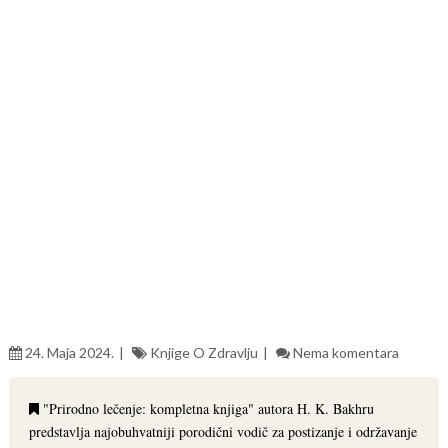
24. Maja 2024.
Knjige O Zdravlju
Nema komentara
"Prirodno lečenje: kompletna knjiga" autora H. K. Bakhru
predstavlja najobuhvatniji porodični vodič za postizanje i održavanje