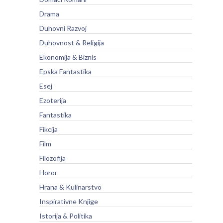
Drama
Duhovni Razvoj
Duhovnost & Religija
Ekonomija & Biznis
Epska Fantastika
Esej
Ezoterija
Fantastika
Fikcija
Film
Filozofija
Horor
Hrana & Kulinarstvo
Inspirativne Knjige
Istorija & Politika