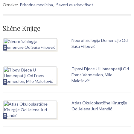
Oznake:
Prirodna medicina
,
Saveti za zdrav život
Slične Knjige
Neurofiziologija Demencije Od
Saša Filipović
0
Tipovi Djece U Homeopatiji Od
Frans Vermeulen, Mile
Malešević
0
Atlas Okuloplastične Kirurgije
Od Jelena Juri Mandić
0