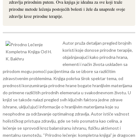
zdravlja prirodnim putem. Ova knjiga je idealna za sve koji traže
prirodne metode lečenja postojećih bolesti i žele da unaprede svoje
zdravlje kroz prirodne terapije.
Autor pruža detaljan pregled brojnih
koristi koje donose prirodne terapije,
objašnjavajući kako prirodna hrana,
elementi i način života usklađen sa
prirodom mogu pomoći pacijentima da se izbore sa različitim
zdravstvenim problemima. Knjiga pokriva širok spektar tema, od
prednosti konzumiranja prirodne hrane bogate hranljivim materijama
do primene različitih prirodnih elemenata u svakodnevnom životu.
U
knjizi se takođe nalazi pregled svih ključnih faktora jedne zdrave
ishrane, uključujući informacije o hranljivim materijama koje su
neophodne za održavanje optimalnog zdravlja. Autor ističe važnost
holističkog pristupa zdravlju, gde se telo posmatra kao celina, a
lečenje se sprovodi kroz balansiranu ishranu, fizičku aktivnost i
mentalnu ravnotežu.
“Prirodno lečenje: kompletna knjiga” je dragocen