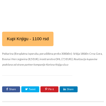
Kupi Knjigu - 1100 rsd
Poštarina (Besplatna isporuka, porudžbina preko 3000din): Srbija 180din Crna Gora,
Bosna i Hercegovina (8,5 EUR), inostranstvo DHL (7,5 EUR) |
Realizacija kupovine
podržana od strane partner kompanije Korisna Knjiga d.o.o
Share
Tweet
Pin it
Share