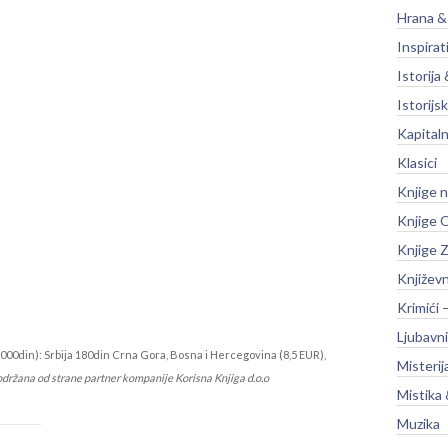
Hrana &
Inspirat
Istorija 
Istorijsk
Kapitaln
Klasici
Knjige 
Knjige O
Knjige Z
Književ
Krimići 
Ljubavni
000din): Srbija 180din Crna Gora, Bosna i Hercegovina (8,5 EUR),
Misterij
održana od strane partner kompanije Korisna Knjiga d.o.o
Mistika 
Muzika