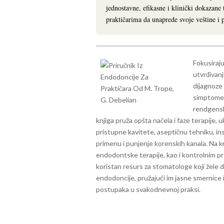
jednostavne, efikasne i klinički dokazane
praktičarima da unaprede svoje veštine i
Fokusiraju
utvrđivanj
dijagnoze 
simptome, 
rendgenske
knjiga pruža opšta načela i faze terapije,
pristupne kavitete, aseptičnu tehniku, in
primenu i punjenje korenskih kanala.
Na kr
endodontske terapije, kao i kontrolnim p
koristan resurs za stomatologe koji žele d
endodoncije, pružajući im jasne smernice
postupaka u svakodnevnoj praksi.