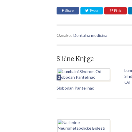
Share
Tweet
Pin it
Oznake:
Dentalna medicina
Slične Knjige
Lum
Sin
0
Od
Slobodan Pantelinac