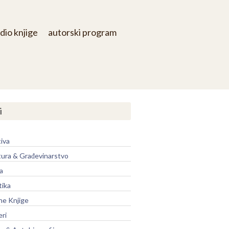
dio knjige
autorski program
i
iva
tura & Građevinarstvo
a
tika
ne Knjige
eri