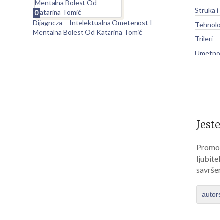
Struka i
0
Dijagnoza – Intelektualna Ometenost I
Tehnolo
Mentalna Bolest Od Katarina Tomić
Trileri
Umetnos
Jeste
Promov
ljubite
savrše
autor