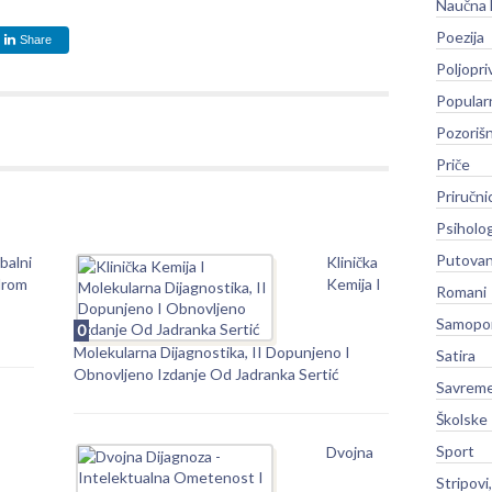
Naučna 
Poezija
Share
Poljopri
Popular
Pozoriš
Priče
Priručni
Psiholog
Putovan
balni
Klinička
drom
Kemija I
Romani
Samopo
0
Molekularna Dijagnostika, II Dopunjeno I
Satira
Obnovljeno Izdanje Od Jadranka Sertić
Savreme
Školske
Sport
Dvojna
Stripovi