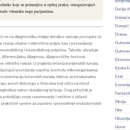
Biografi
 tehnike koje su primenjive u opštoj praksi, omogućavajući
Dečije K
 pruže vrhunsku negu pacijentima.
Domaća 
Domaći
Drama
ći se na dijagnostiku, knjiga detaljno opisuje postupke za
Duhovni
e stanja vitalne i nekrotične pulpe, kao i postavljanje
reverzibilnog i ireverzibilnog pulpitisa. Takođe, obrađuje
Duhovno
diferencijalnu dijagnozu, dijagnostičke testove,
Ekonomi
 i kliničke nalaze.
U pogledu lečenja korijenskih kanala,
Epska F
 uključujući postizanje uspeha, kontrolu mikroorganizama,
Esej
strumentaciju korenskih kanala, lekove za intrakanalnu
aju, autori diskutuju o činiocima koji utiču na ishod
Ezoterij
regledima nakon obavljenog lečenja.
Ovaj priručnik je
Fantast
a poboljšaju svoje razumevanje i veštine u oblasti
Fikcija
 i praktične savete za uspešno sprovođenje endodontskih
Film
Filozofij
Horor