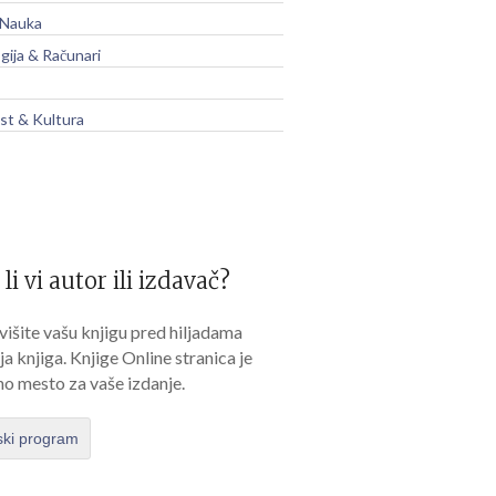
 Nauka
gija & Računari
t & Kultura
 li vi autor ili izdavač?
išite vašu knjigu pred hiljadama
lja knjiga. Knjige Online stranica je
no mesto za vaše izdanje.
ski program