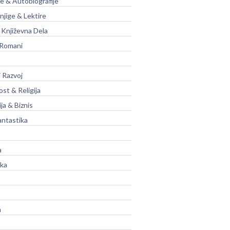
je & Autobiografije
njige & Lektire
Književna Dela
 Romani
 Razvoj
st & Religija
ja & Biznis
antastika
a
ika
a