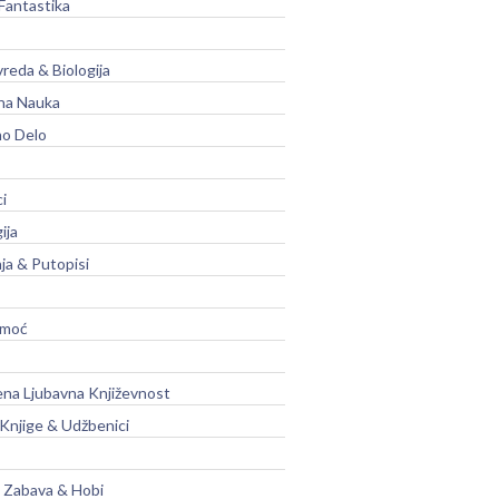
Fantastika
vreda & Biologija
na Nauka
no Delo
ci
ija
ja & Putopisi
moć
na Ljubavna Književnost
 Knjige & Udžbenici
, Zabava & Hobi