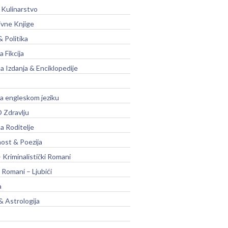
 Kulinarstvo
ivne Knjige
& Politika
a Fikcija
a Izdanja & Enciklopedije
na engleskom jeziku
 Zdravlju
a Roditelje
nost & Poezija
– Kriminalistički Romani
 Romani – Ljubići
a
& Astrologija