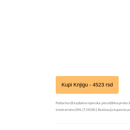
Kupi Knjigu - 4523 rsd
Poštarina (Besplatna isporuka, porudžbina preko 3
inostranstvo DHL (7,5 EUR) |
Realizacija kupovine p