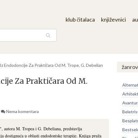
klub čitalaca
književnici
au
aga
 Iz Endodoncije Za Praktičara Od M. Trope, G. Debelian
žanrov
cije Za Praktičara Od M.
Alternat
Arhitek
Avantur
Nema komentara
Beletris
Besplat
", autora M. Tropea i G. Debeliana, predstavlja
Bestsel
ja dostignuća u oblasti endodontske terapije. Knjiga pruža