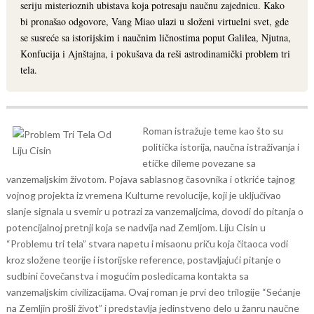
seriju misterioznih ubistava koja potresaju naučnu zajednicu. Kako
bi pronašao odgovore, Vang Miao ulazi u složeni virtuelni svet, gde
se susreće sa istorijskim i naučnim ličnostima poput Galilea, Njutna,
Konfucija i Ajnštajna, i pokušava da reši astrodinamički problem tri
tela.
Roman istražuje teme kao što su
politička istorija, naučna istraživanja i
etičke dileme povezane sa
vanzemaljskim životom. Pojava sablasnog časovnika i otkriće tajnog
vojnog projekta iz vremena Kulturne revolucije, koji je uključivao
slanje signala u svemir u potrazi za vanzemaljcima, dovodi do pitanja o
potencijalnoj pretnji koja se nadvija nad Zemljom.
Liju Cisin u
“Problemu tri tela” stvara napetu i misaonu priču koja čitaoca vodi
kroz složene teorije i istorijske reference, postavljajući pitanje o
sudbini čovečanstva i mogućim posledicama kontakta sa
vanzemaljskim civilizacijama. Ovaj roman je prvi deo trilogije “Sećanje
na Zemljin prošli život” i predstavlja jedinstveno delo u žanru naučne