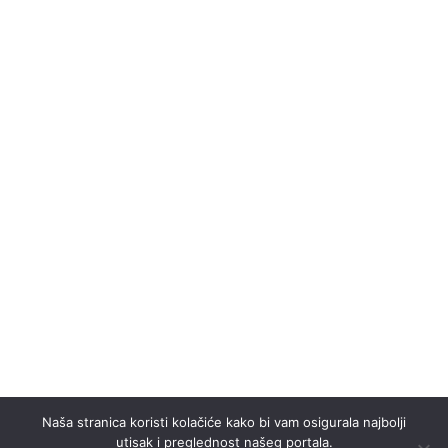
Naša stranica koristi kolačiće kako bi vam osigurala najbolji
utisak i preglednost našeg portala.