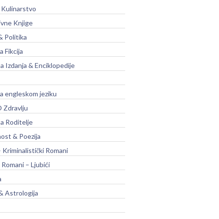
 Kulinarstvo
ivne Knjige
& Politika
a Fikcija
a Izdanja & Enciklopedije
na engleskom jeziku
 Zdravlju
a Roditelje
nost & Poezija
– Kriminalistički Romani
 Romani – Ljubići
a
& Astrologija