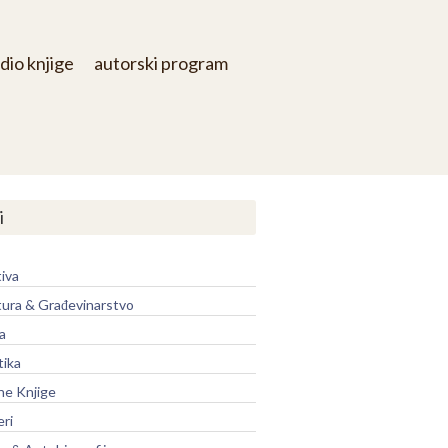
dio knjige
autorski program
i
iva
tura & Građevinarstvo
a
tika
ne Knjige
eri