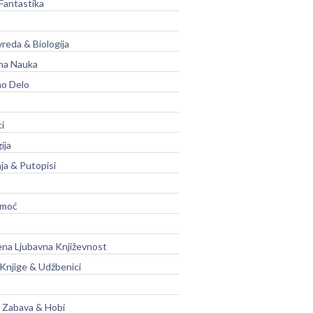
Fantastika
vreda & Biologija
na Nauka
no Delo
ci
ija
ja & Putopisi
moć
na Ljubavna Književnost
 Knjige & Udžbenici
, Zabava & Hobi