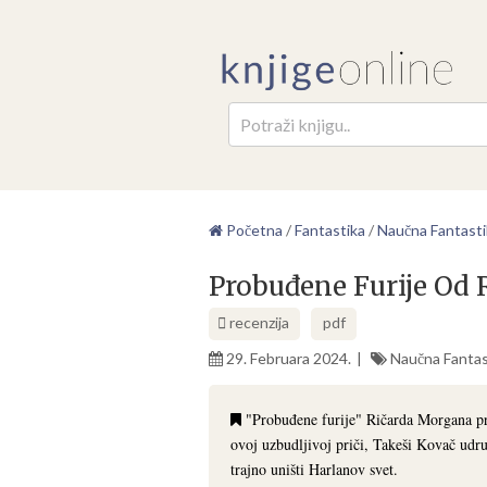
Pretr
Početna
/
Fantastika
/
Naučna Fantasti
Probuđene Furije Od
recenzija
pdf
29. Februara 2024.
Naučna Fantas
"Probuđene furije" Ričarda Morgana pred
ovoj uzbudljivoj priči, Takeši Kovač ud
trajno uništi Harlanov svet.