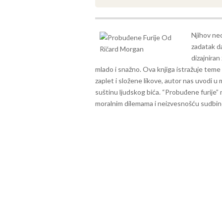
Njihov neo
zadatak d
dizajniran
mlado i snažno.
Ova knjiga istražuje teme
zaplet i složene likove, autor nas uvodi 
suštinu ljudskog bića. “Probuđene furije
moralnim dilemama i neizvesnošću sudbin