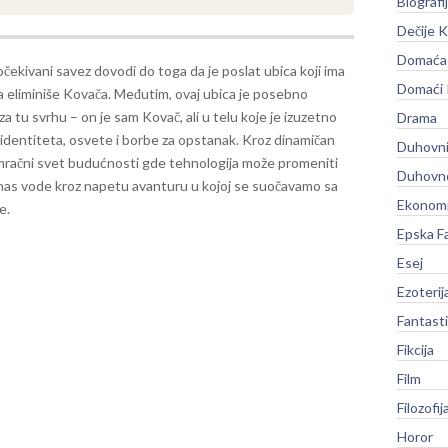
Biografi
Dečije K
Domaća 
čekivani savez dovodi do toga da je poslat ubica koji ima
Domaći
a eliminiše Kovača. Međutim, ovaj ubica je posebno
 za tu svrhu – on je sam Kovač, ali u telu koje je izuzetno
Drama
 identiteta, osvete i borbe za opstanak. Kroz dinamičan
Duhovni
u mračni svet budućnosti gde tehnologija može promeniti
Duhovno
” nas vode kroz napetu avanturu u kojoj se suočavamo sa
Ekonomi
e.
Epska F
Esej
Ezoterij
Fantast
Fikcija
Film
Filozofij
Horor