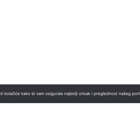
ti kolačiće kako bi vam osigurala najbolji utisak i preglednost našeg port