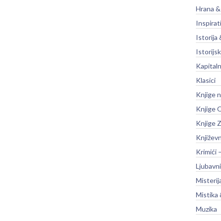
Hrana &
Inspirat
Istorija 
Istorijsk
Kapitaln
Klasici
Knjige 
Knjige O
Knjige Z
Književ
Krimići 
Ljubavni
Misterij
Mistika 
Muzika