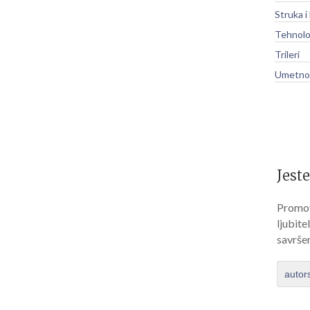
Struka i
Tehnolo
Trileri
Umetnos
Jeste
Promov
ljubite
savrše
autor