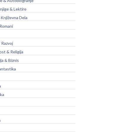
je & Autobiografije
njige & Lektire
Književna Dela
 Romani
 Razvoj
st & Religija
ja & Biznis
antastika
a
ika
a