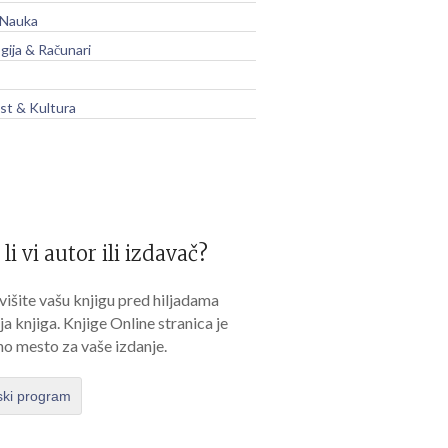
 Nauka
gija & Računari
t & Kultura
 li vi autor ili izdavač?
išite vašu knjigu pred hiljadama
lja knjiga. Knjige Online stranica je
no mesto za vaše izdanje.
ski program