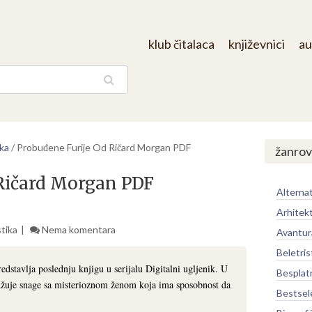
klub čitalaca
književnici
au
aga
ka
/
Probuđene Furije Od Ričard Morgan PDF
žanrov
 Ričard Morgan PDF
Alternat
Arhitek
tika
Nema komentara
Avantur
Beletris
stavlja poslednju knjigu u serijalu Digitalni ugljenik. U
Besplat
ružuje snage sa misterioznom ženom koja ima sposobnost da
Bestsel