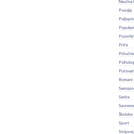
Naučna 
Poezija
Poljopri
Popular
Pozoriš
Priče
Priručni
Psiholog
Putovan
Romani
Samopo
Satira
Savreme
Školske
Sport
Stripovi