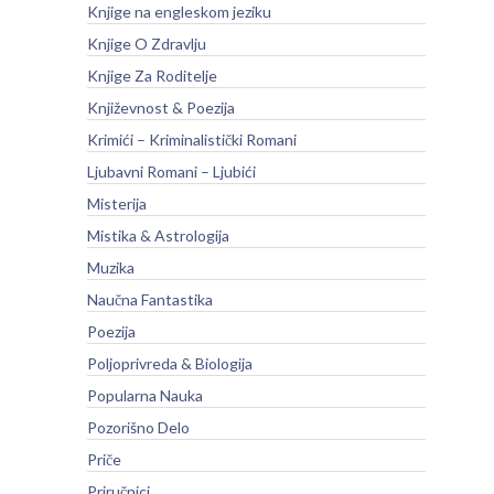
Knjige na engleskom jeziku
Knjige O Zdravlju
Knjige Za Roditelje
Književnost & Poezija
Krimići – Kriminalistički Romani
Ljubavni Romani – Ljubići
Misterija
Mistika & Astrologija
Muzika
Naučna Fantastika
Poezija
Poljoprivreda & Biologija
Popularna Nauka
Pozorišno Delo
Priče
Priručnici