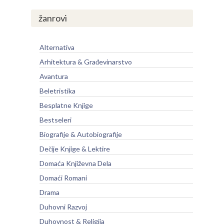
žanrovi
Alternativa
Arhitektura & Građevinarstvo
Avantura
Beletristika
Besplatne Knjige
Bestseleri
Biografije & Autobiografije
Dečije Knjige & Lektire
Domaća Književna Dela
Domaći Romani
Drama
Duhovni Razvoj
Duhovnost & Religija