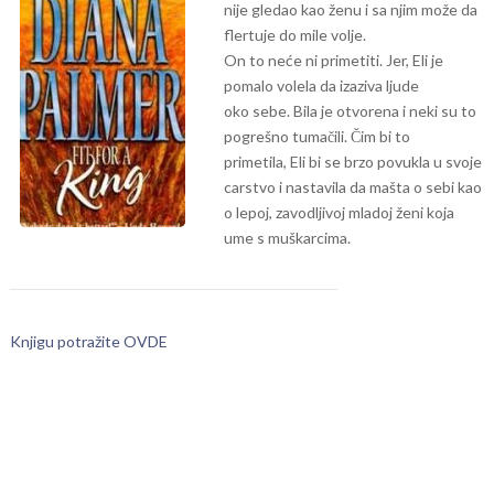
nije gledao kao ženu i sa njim može da
flertuje do mile volje.
On to neće ni primetiti. Jer, Eli je
pomalo volela da izaziva ljude
oko sebe. Bila je otvorena i neki su to
pogrešno tumačili. Čim bi to
primetila, Eli bi se brzo povukla u svoje
carstvo i nastavila da mašta o sebi kao
o lepoj, zavodljivoj mladoj ženi koja
ume s muškarcima.
Knjigu potražite OVDE