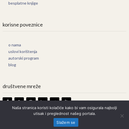
besplatne knjige
korisne poveznice
o nama
uslovi korištenja
autorski program
blog
društvene mreže
Naša stranica koristi kolačiće kako bi vam osigurala najbolji
utisak i preglednost našeg portala.
Knjige Online
Copyright © 2026.
Slažem se
Prava zadržana. Bilo kakvo kopiranje strogo zabranjeno.