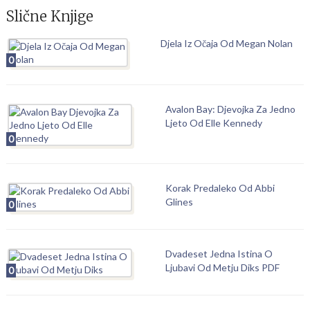
Slične Knjige
Djela Iz Očaja Od Megan Nolan
0
Avalon Bay: Djevojka Za Jedno
Ljeto Od Elle Kennedy
0
Korak Predaleko Od Abbi
Glines
0
Dvadeset Jedna Istina O
Ljubavi Od Metju Diks PDF
0