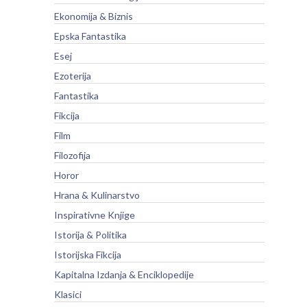
Ekonomija & Biznis
Epska Fantastika
Esej
Ezoterija
Fantastika
Fikcija
Film
Filozofija
Horor
Hrana & Kulinarstvo
Inspirativne Knjige
Istorija & Politika
Istorijska Fikcija
Kapitalna Izdanja & Enciklopedije
Klasici