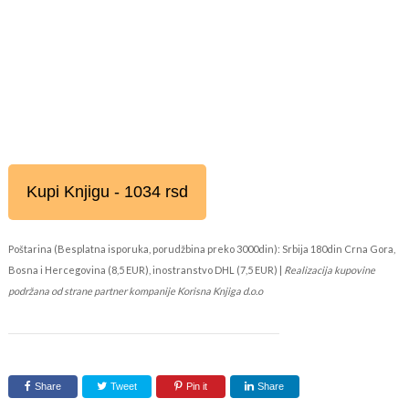
Kupi Knjigu - 1034 rsd
Poštarina (Besplatna isporuka, porudžbina preko 3000din): Srbija 180din Crna Gora,
Bosna i Hercegovina (8,5 EUR), inostranstvo DHL (7,5 EUR) |
Realizacija kupovine
podržana od strane partner kompanije Korisna Knjiga d.o.o
Share
Tweet
Pin it
Share