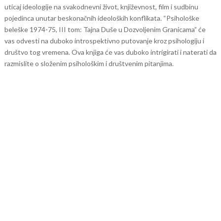
uticaj ideologije na svakodnevni život, književnost, film i sudbinu
pojedinca unutar beskonačnih ideoloških konflikata.
“Psihološke
beleške 1974-75, III tom: Tajna Duše u Dozvoljenim Granicama” će
vas odvesti na duboko introspektivno putovanje kroz psihologiju i
društvo tog vremena. Ova knjiga će vas duboko intrigirati i naterati da
razmislite o složenim psihološkim i društvenim pitanjima.