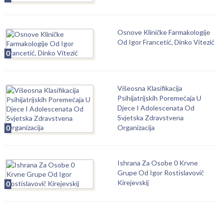
Osnove Kliničke Farmakologije
Od Igor Francetić, Dinko Vitezić
0
Višeosna Klasifikacija
Psihijatrijskih Poremećaja U
Djece I Adolescenata Od
Svjetska Zdravstvena
Organizacija
0
Ishrana Za Osobe 0 Krvne
Grupe Od Igor Rostislavovič
Kirejevskij
0