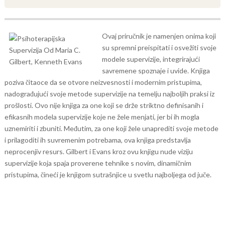
Ovaj priručnik je namenjen onima koji
su spremni preispitati i osvežiti svoje
modele supervizije, integrirajući
savremene spoznaje i uvide. Knjiga
poziva čitaoce da se otvore neizvesnosti i modernim pristupima,
nadograđujući svoje metode supervizije na temelju najboljih praksi iz
prošlosti.
Ovo nije knjiga za one koji se drže striktno definisanih i
efikasnih modela supervizije koje ne žele menjati, jer bi ih mogla
uznemiriti i zbuniti. Međutim, za one koji žele unaprediti svoje metode
i prilagoditi ih suvremenim potrebama, ova knjiga predstavlja
neprocenjiv resurs. Gilbert i Evans kroz ovu knjigu nude viziju
supervizije koja spaja proverene tehnike s novim, dinamičnim
pristupima, čineći je knjigom sutrašnjice u svetlu najboljega od juče.