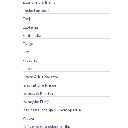
Ekonomija & Biznis
Epska Fantastika
Esej
Ezoterija
Fantastika
Fikcija
Film
Filozofija
Horor
Hrana & Kulinarstvo
Inspirativne Knjige
Istorija & Politika
Istorijska Fikcija
Kapitalna Izdanja & Enciklopedije
Klasici
Knjige na engleskom jeziku