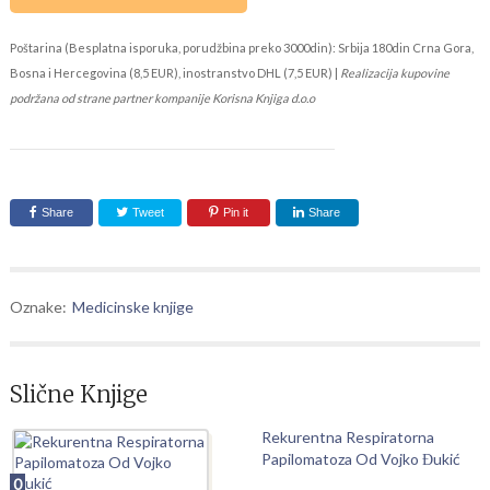
Poštarina (Besplatna isporuka, porudžbina preko 3000din): Srbija 180din Crna Gora,
Bosna i Hercegovina (8,5 EUR), inostranstvo DHL (7,5 EUR) |
Realizacija kupovine
podržana od strane partner kompanije Korisna Knjiga d.o.o
Share
Tweet
Pin it
Share
Oznake:
Medicinske knjige
Slične Knjige
Rekurentna Respiratorna
Papilomatoza Od Vojko Đukić
0