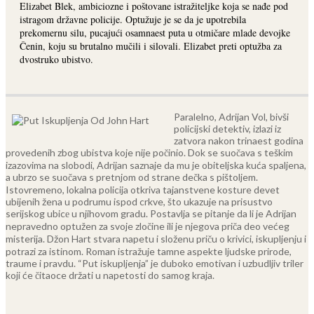
Elizabet Blek, ambiciozne i poštovane istražiteljke koja se nađe pod
istragom državne policije. Optužuje je se da je upotrebila
prekomernu silu, pucajući osamnaest puta u otmičare mlade devojke
Čenin, koju su brutalno mučili i silovali. Elizabet preti optužba za
dvostruko ubistvo.
Paralelno, Adrijan Vol, bivši
policijski detektiv, izlazi iz
zatvora nakon trinaest godina
provedenih zbog ubistva koje nije počinio. Dok se suočava s teškim
izazovima na slobodi, Adrijan saznaje da mu je obiteljska kuća spaljena,
a ubrzo se suočava s pretnjom od strane dečka s pištoljem.
Istovremeno, lokalna policija otkriva tajanstvene kosture devet
ubijenih žena u podrumu ispod crkve, što ukazuje na prisustvo
serijskog ubicе u njihovom gradu. Postavlja se pitanje da li je Adrijan
nepravedno optužen za svoje zločine ili je njegova priča deo većeg
misterija.
Džon Hart stvara napetu i složenu priču o krivici, iskupljenju i
potrazi za istinom. Roman istražuje tamne aspekte ljudske prirode,
traume i pravdu. “Put iskupljenja” je duboko emotivan i uzbudljiv triler
koji će čitaoce držati u napetosti do samog kraja.