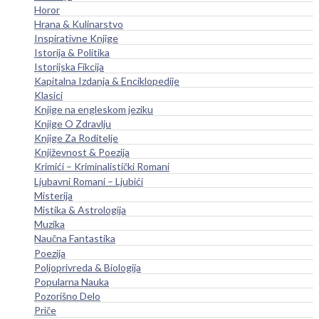
Horor
Hrana & Kulinarstvo
Inspirativne Knjige
Istorija & Politika
Istorijska Fikcija
Kapitalna Izdanja & Enciklopedije
Klasici
Knjige na engleskom jeziku
Knjige O Zdravlju
Knjige Za Roditelje
Književnost & Poezija
Krimići – Kriminalistički Romani
Ljubavni Romani – Ljubići
Misterija
Mistika & Astrologija
Muzika
Naučna Fantastika
Poezija
Poljoprivreda & Biologija
Popularna Nauka
Pozorišno Delo
Priče