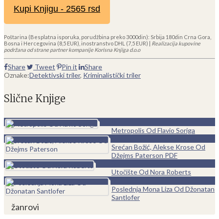
Kupi Knjigu - 2565 rsd
Poštarina (Besplatna isporuka, porudžbina preko 3000din): Srbija 180din Crna Gora,
Bosna i Hercegovina (8,5 EUR), inostranstvo DHL (7,5 EUR) |
Realizacija kupovine
podržana od strane partner kompanije Korisna Knjiga d.o.o
Share
Tweet
Pin it
Share
Oznake:
Detektivski triler
,
Kriminalistički triler
Slične Knjige
0
Metropolis Od Flavio Soriga
0
Srećan Božić, Alekse Krose Od
Džejms Paterson PDF
0
Utočište Od Nora Roberts
0
Poslednja Mona Liza Od Džonatan
Santlofer
žanrovi