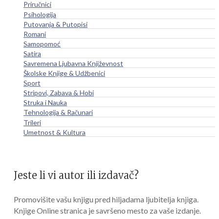
Priručnici
Psihologija
Putovanja & Putopisi
Romani
Samopomoć
Satira
Savremena Ljubavna Književnost
Školske Knjige & Udžbenici
Sport
Stripovi, Zabava & Hobi
Struka i Nauka
Tehnologija & Računari
Trileri
Umetnost & Kultura
Jeste li vi autor ili izdavač?
Promovišite vašu knjigu pred hiljadama ljubitelja knjiga.
Knjige Online stranica je savršeno mesto za vaše izdanje.