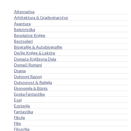
Alternativa
Arhitektura & Građevinarstvo
Avantura
Beletristika
Besplatne Knjige
Bestseleri
Biografije & Autobiografije
Dečije Knjige & Lektire
Domaća Književna Dela
Domaći Romani
Drama
Duhovni Razvoj
Duhovnost & Religija
Ekonomija & Biznis
Epska Fantastika
Esej
Ezoterija
Fantastika
Fikcija
Film
Filozofija