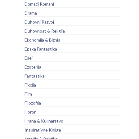
Domaći Romani
Drama
Duhovni Razvoj
Duhovnost & Religija
Ekonomija & Biznis
Epska Fantastika
Esej
Ezoterija
Fantastika
Fikcija
Film
Filozofija
Horor
Hrana & Kulinarstvo
Inspirativne Knjige
Istorija & Politika