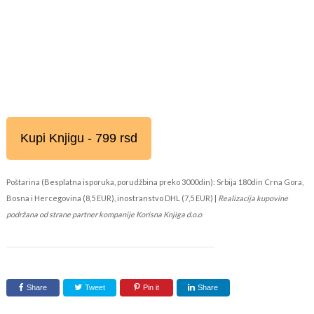
Kupi Knjigu - 799 rsd
Poštarina (Besplatna isporuka, porudžbina preko 3000din): Srbija 180din Crna Gora,
Bosna i Hercegovina (8,5 EUR), inostranstvo DHL (7,5 EUR) |
Realizacija kupovine
podržana od strane partner kompanije Korisna Knjiga d.o.o
Share
Tweet
Pin it
Share