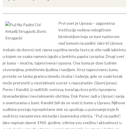
Prvi svet je Uprava – zagonetna
institucija vođena nelogičnom
birokratijom koja se bavi nadzorom
nad šumom na padini. Iako bi Uprava
trebalo da donosi red, njena suptilna mreža često je više nalik labirintu
u kojem se svaka namera izgubi u lavirintu papira i propisa.
Drugi svet
je šuma – mračna, tajanstvena i opasna. Ova šuma je dom čudnim
stvorenjima, primitivnim ljudima i nasiljem. Kroz tajanstvenu šumu
proteže se tanka granica između straha i čuđenja, gde se svaki korak
može pretvoriti u neočekivani susret s nepoznatim.
Glavni junaci,
Perec i Kandid, iz različitih svetova, koračaju kroz priču ispunjenu
iznenađenjima i neočekivanim obrtima. Dok Perec radi u Upravi i sanja
o avanturama u šumi, Kandid želi da se vrati iz šume u Upravu. Njihove
sudbine postaju isprepletene dok se upuštaju u putovanje koje ih
vodi kroz nerazmrsive misterije i izvanredna otkrića.
“Puž na padini”,
iako napisan davne 1965. godine, otkriva svu svežinu i aktuelnost u