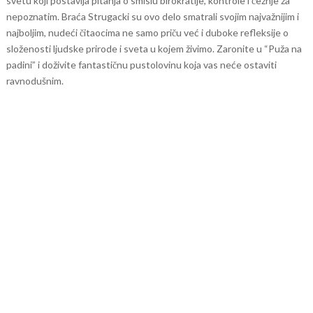
svetu koji postavlja pitanja o smislu birokratije, kontrole i čežnje za
nepoznatim. Braća Strugacki su ovo delo smatrali svojim najvažnijim i
najboljim, nudeći čitaocima ne samo priču već i duboke refleksije o
složenosti ljudske prirode i sveta u kojem živimo. Zaronite u “Puža na
padini” i doživite fantastičnu pustolovinu koja vas neće ostaviti
ravnodušnim.