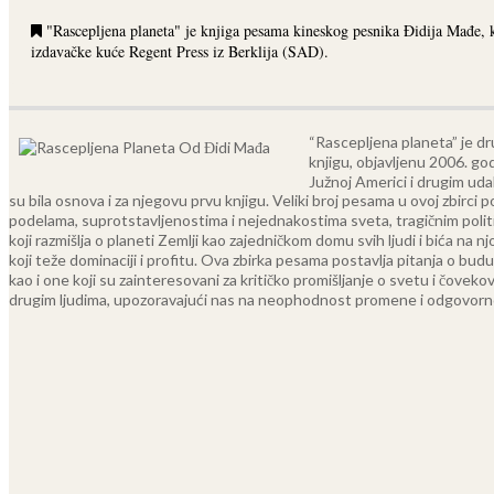
"Rascepljena planeta" je knjiga pesama kineskog pesnika Đidija Mađe, k
izdavačke kuće Regent Press iz Berklija (SAD).
“Rascepljena planeta” je d
knjigu, objavljenu 2006. go
Južnoj Americi i drugim uda
su bila osnova i za njegovu prvu knjigu. Veliki broj pesama u ovoj zbirci 
podelama, suprotstavljenostima i nejednakostima sveta, tragičnim poli
koji razmišlja o planeti Zemlji kao zajedničkom domu svih ljudi i bića na nj
koji teže dominaciji i profitu. Ova zbirka pesama postavlja pitanja o b
kao i one koji su zainteresovani za kritičko promišljanje o svetu i čove
drugim ljudima, upozoravajući nas na neophodnost promene i odgovorno