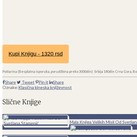
Kupi Knjigu - 1320 rsd
Poštarina (Besplatna isporuka, porudžbina preko 3000din): Srbija 180din Crna Gora, Bo
Share
Tweet
Pin it
Share
Oznake:
Klasična kineska književnost
Slične Knjige
0
Mala Knjiga Velikih Misli Od Svetla