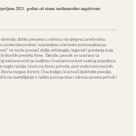
 objavljena 2021. godine od strane međunarodno angažovane
ata obimniju zbirku pesama u odnosu na njegovu prethodnu
rku novim iskustvima i saznanjima stečenim putovanjima po
eti” se može pronaći obilje mitologije, legendi i predanja koja
 iz brdovitih predela Kine. Takođe, pesnik se suočava sa
ećaj neizvesnosti za sudbinu čovečanstva kod svakog pojedinca
se naglo razvija, često na štetu prirode, pod vodstvom moćnih
in života mogao doneti.
Ova knjiga će privući ljubitelje poezije,
tiče na razmišljanje o našim postupcima i odnosu prema prirodi i