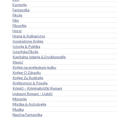
Ezoterija
Fantastika
Fikcija
Film
Filozofija
Horor
Hrana & Kulinarstvo
Inspirativne Knjige
Istorija & Politika
Istorijska Fikcija
Kapitalna Izdanja & Enciklopedije
Klasici
Knjige na engleskom jeziku
Knjige O Zdravlju
Knjige Za Roditelje
Književnost & Poezija
Krimići – Kriminalistički Romani
Ljubavni Romani – Ljubići
Misterija
Mistika & Astrologija
Muzika
Naučna Fantastika