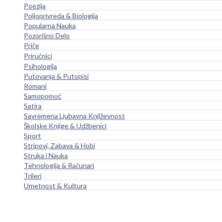
Poezija
Poljoprivreda & Biologija
Popularna Nauka
Pozorišno Delo
Priče
Priručnici
Psihologija
Putovanja & Putopisi
Romani
Samopomoć
Satira
Savremena Ljubavna Književnost
Školske Knjige & Udžbenici
Sport
Stripovi, Zabava & Hobi
Struka i Nauka
Tehnologija & Računari
Trileri
Umetnost & Kultura