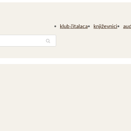
klub čitalaca
književnici
aud
traga