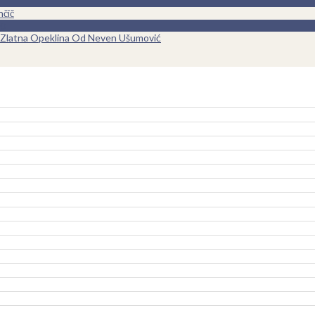
nčič
0
Zlatna Opeklina Od Neven Ušumović