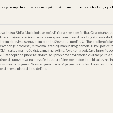
oja je kompletno prevedena na srpski jezik prema želji autora. Ova knjiga je
ruga knjiga Đidija Mađe koja se pojavljuje na srpskom jeziku. Ona obuhv
dine, i proširena je širim tematskim spektrom. Pesnik je obogatio ovu zbi
ljenim delovima sveta, osim kroz književnost i medije.
U “Rascepljenoj plan
posvećen je prošlosti, mitovima i tradiciji manjinskog naroda Ji, koji potiče
tičkim sukobima među državama i narodima. Ova tema pojačava brigu i os
oj.
“Rascepljena planeta” dotiče se i problema savremene civilizacije koja 
udućnosti i upozorava na moguće katastrofalne posledice koje bi takav nač
kovom mestu u njemu. “Rascepljena planeta” je pesničko delo koje nas pods
sti prema planeti koju delimo.