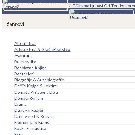
0
U Tišinama Ljubavi Od Teodor Lore
žanrovi
Alternativa
Arhitektura & Građevinarstvo
Avantura
Beletristika
Besplatne Knjige
Bestseleri
Biografije & Autobiografije
Dečije Knjige & Lektire
Domaća Književna Dela
Domaći Romani
Drama
Duhovni Razvoj
Duhovnost & Religija
Ekonomija & Biznis
Epska Fantastika
Esej