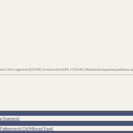
sna i Hercegovina (8,5 EUR), inostranstvo DHL (7,5 EUR) |
Realizacija kupovine podržana od
na Stamenić
0
Palimpsesti Od Milorad Pavić