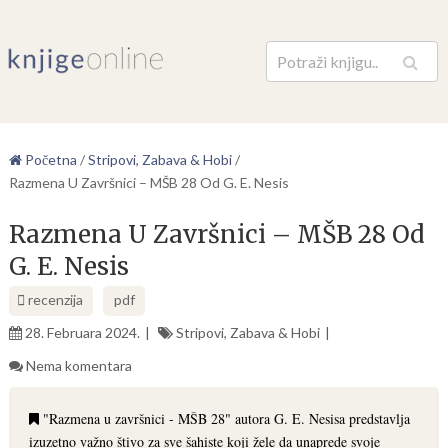
Pretraga
Početna
/
Stripovi, Zabava & Hobi
/
Razmena U Završnici – MŠB 28 Od G. E. Nesis
Razmena U Završnici – MŠB 28 Od
G. E. Nesis
recenzija
pdf
28. Februara 2024.
Stripovi, Zabava & Hobi
Nema komentara
"Razmena u završnici - MŠB 28" autora G. E. Nesisa predstavlja
izuzetno važno štivo za sve šahiste koji žele da unaprede svoje