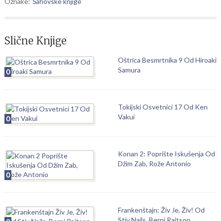
Oznake:
Šahovske knjige
Slične Knjige
Oštrica Besmrtnika 9 Od Hiroaki
Samura
0
Tokijski Osvetnici 17 Od Ken
Vakui
0
Konan 2: Poprište Iskušenja Od
Džim Zab, Rože Antonio
0
Frankenštajn: Živ Je, Živ! Od
Stiv Najls, Berni Rajtson