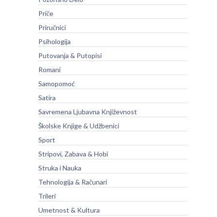
Priče
Priručnici
Psihologija
Putovanja & Putopisi
Romani
Samopomoć
Satira
Savremena Ljubavna Književnost
Školske Knjige & Udžbenici
Sport
Stripovi, Zabava & Hobi
Struka i Nauka
Tehnologija & Računari
Trileri
Umetnost & Kultura