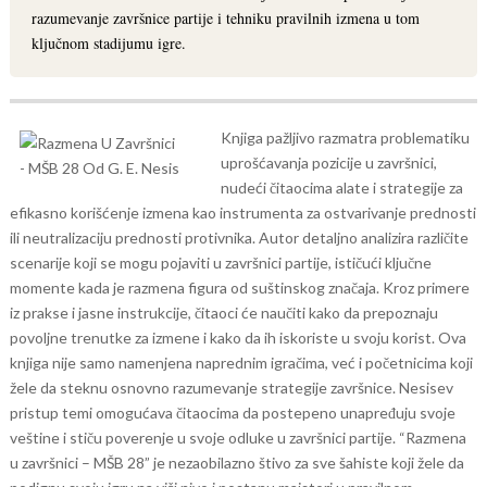
razumevanje završnice partije i tehniku pravilnih izmena u tom
ključnom stadijumu igre.
Knjiga pažljivo razmatra problematiku
uprošćavanja pozicije u završnici,
nudeći čitaocima alate i strategije za
efikasno korišćenje izmena kao instrumenta za ostvarivanje prednosti
ili neutralizaciju prednosti protivnika.
Autor detaljno analizira različite
scenarije koji se mogu pojaviti u završnici partije, ističući ključne
momente kada je razmena figura od suštinskog značaja. Kroz primere
iz prakse i jasne instrukcije, čitaoci će naučiti kako da prepoznaju
povoljne trenutke za izmene i kako da ih iskoriste u svoju korist.
Ova
knjiga nije samo namenjena naprednim igračima, već i početnicima koji
žele da steknu osnovno razumevanje strategije završnice. Nesisev
pristup temi omogućava čitaocima da postepeno unapređuju svoje
veštine i stiču poverenje u svoje odluke u završnici partije.
“Razmena
u završnici – MŠB 28” je nezaobilazno štivo za sve šahiste koji žele da