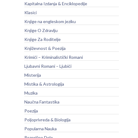
Kapitalna Izdanja & Enciklopedije
Klasici
Knjige na engleskom jeziku
Knjige O Zdravlju
Knjige Za Roditelje
Književnost & Poezija
Krimići – Kriminalistički Romani
Ljubavni Romani – Ljubići
Misterija
Mistika & Astrologija
Muzika
Naučna Fantastika
Poezija
Poljoprivreda & Biologija
Popularna Nauka
Pozorišno Delo