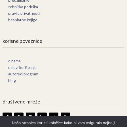
preuzimanje
tehnička podrška
pravila privatnosti
besplatne knjige
korisne poveznice
o nama
uslovi korištenja
autorski program
blog
društvene mreže
Naša stranica koristi kolačiće kako bi vam osigurala najbolji