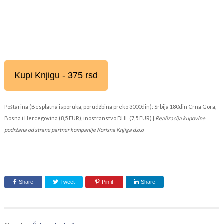
Kupi Knjigu - 375 rsd
Poštarina (Besplatna isporuka, porudžbina preko 3000din): Srbija 180din Crna Gora,
Bosna i Hercegovina (8,5 EUR), inostranstvo DHL (7,5 EUR) |
Realizacija kupovine
podržana od strane partner kompanije Korisna Knjiga d.o.o
Share
Tweet
Pin it
Share