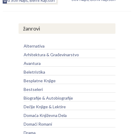
0
žanrovi
Alternativa
Arhitektura & Građevinarstvo
Avantura
Beletristika
Besplatne Knjige
Bestseleri
Biografije & Autobiografije
Dečije Knjige & Lektire
Domaća Književna Dela
Domaći Romani
Drama