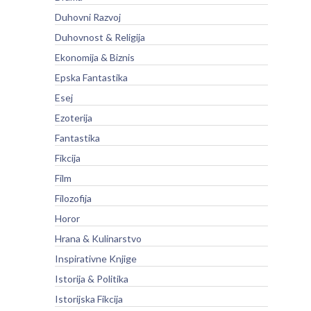
Duhovni Razvoj
Duhovnost & Religija
Ekonomija & Biznis
Epska Fantastika
Esej
Ezoterija
Fantastika
Fikcija
Film
Filozofija
Horor
Hrana & Kulinarstvo
Inspirativne Knjige
Istorija & Politika
Istorijska Fikcija