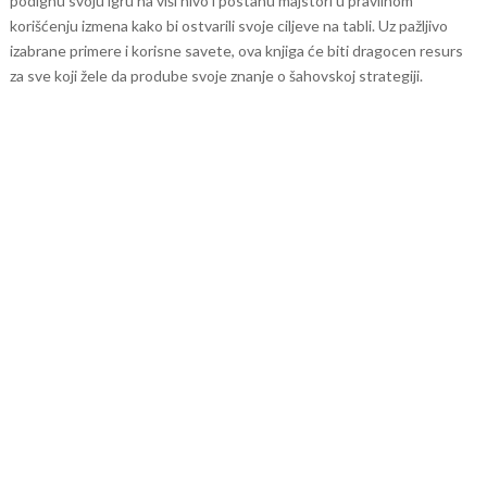
podignu svoju igru na viši nivo i postanu majstori u pravilnom
korišćenju izmena kako bi ostvarili svoje ciljeve na tabli. Uz pažljivo
izabrane primere i korisne savete, ova knjiga će biti dragocen resurs
za sve koji žele da prodube svoje znanje o šahovskoj strategiji.