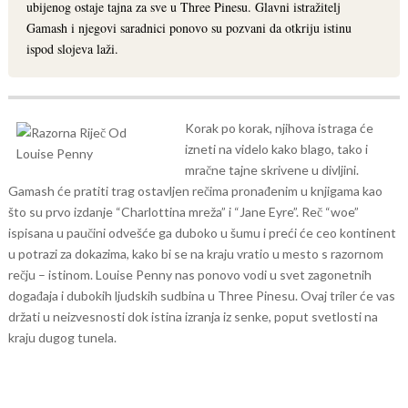
ubijenog ostaje tajna za sve u Three Pinesu. Glavni istražitelj
Gamash i njegovi saradnici ponovo su pozvani da otkriju istinu
ispod slojeva laži.
Korak po korak, njihova istraga će
izneti na videlo kako blago, tako i
mračne tajne skrivene u divljini.
Gamash će pratiti trag ostavljen rečima pronađenim u knjigama kao
što su prvo izdanje “Charlottina mreža” i “Jane Eyre”. Reč “woe”
ispisana u paučini odvešće ga duboko u šumu i preći će ceo kontinent
u potrazi za dokazima, kako bi se na kraju vratio u mesto s razornom
rečju – istinom.
Louise Penny nas ponovo vodi u svet zagonetnih
događaja i dubokih ljudskih sudbina u Three Pinesu. Ovaj triler će vas
držati u neizvesnosti dok istina izranja iz senke, poput svetlosti na
kraju dugog tunela.