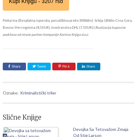
Kupi Knjigu - 3207 rsd
Poštarina (Besplatna isporuka, porudžbina preko 3000din): Srbija 180din Crna Gora,
Bosna i Hercegovina (8,5 EUR), inostranstvo DHL (7,5 EUR) |
Realizacija kupovine
podržana od strane partner kompanije Korisna Knjiga d.o.o
Share
Tweet
Pin it
Share
Oznake:
Kriminalistički triler
Slične Knjige
Devojka Sa Tetovažom Zmaja
Od Stig Larson
0