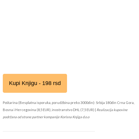
Kupi Knjigu - 198 rsd
Poštarina (Besplatna isporuka, porudžbina preko 3000din): Srbija 180din Crna Gora,
Bosna i Hercegovina (8,5 EUR), inostranstvo DHL (7,5 EUR) |
Realizacija kupovine
podržana od strane partner kompanije Korisna Knjiga d.o.o