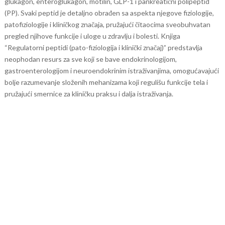
glukagon, enteroglukagon, motilin, GLP-1 i pankreatični polipeptid
(PP). Svaki peptid je detaljno obrađen sa aspekta njegove fiziologije,
patofiziologije i kliničkog značaja, pružajući čitaocima sveobuhvatan
pregled njihove funkcije i uloge u zdravlju i bolesti.
Knjiga
“Regulatorni peptidi (pato-fiziologija i klinički značaj)” predstavlja
neophodan resurs za sve koji se bave endokrinologijom,
gastroenterologijom i neuroendokrinim istraživanjima, omogućavajući
bolje razumevanje složenih mehanizama koji regulišu funkcije tela i
pružajući smernice za kliničku praksu i dalja istraživanja.