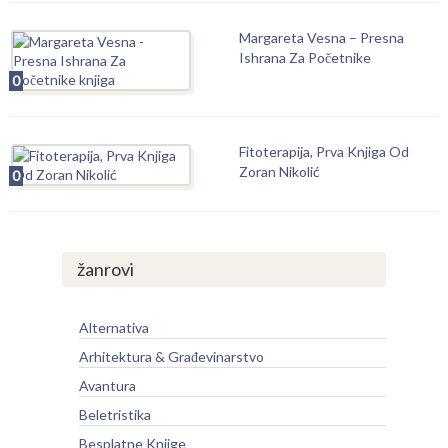
Margareta Vesna – Presna
Ishrana Za Početnike
0
Fitoterapija, Prva Knjiga Od
Zoran Nikolić
0
žanrovi
Alternativa
Arhitektura & Građevinarstvo
Avantura
Beletristika
Besplatne Knjige