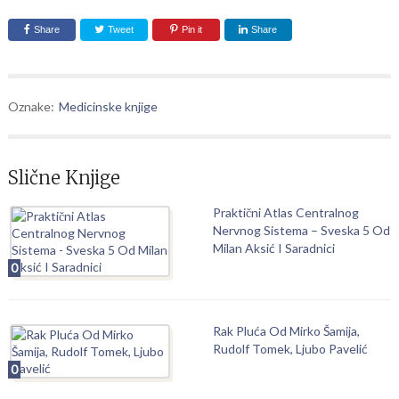
Share
Tweet
Pin it
Share
Oznake:
Medicinske knjige
Slične Knjige
Praktični Atlas Centralnog
Nervnog Sistema – Sveska 5 Od
Milan Aksić I Saradnici
0
Rak Pluća Od Mirko Šamija,
Rudolf Tomek, Ljubo Pavelić
0