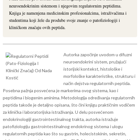
neuroendokrinim sistemom i njegovim regulatornim peptidima.
Knjiga je namenjena medicinskim profesionalcima, istraživačima i
studentima koji žele da prodube svoje znanje o patofiziologiji i
kliničkom značaju ovih peptida.
Autorka započinje uvodom u difuzni
neuroendokrini sistem, pružajući
istorijski kontekst, histološke i
morfološke karakteristike, strukturu i
način dejstva regulatornih peptida.
Posebna pažnja posvećena je markerima ovog sistema, kao i
peptidima i biogenim aminima. Metodologija određivanja regulatornih
peptida takođe je detaljno opisana, što čini knjigu praktičnim vodičem
za klinička i laboratorijska istraživanja.
U delu posvećenom
endokrinologiji gastrointestinalnog trakta, autorka istražuje
patofiziologiju gastrointestinalnog endokrinog sistema i ulogu
regulatornih peptida kao što su gastrin, holecistokinin, sekretin,