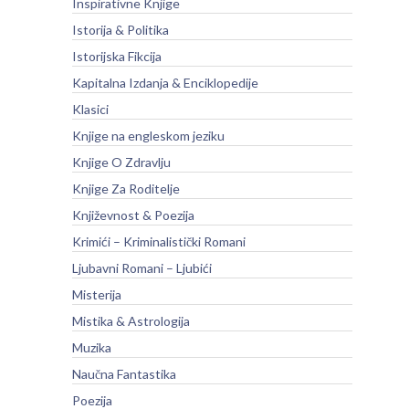
Inspirativne Knjige
Istorija & Politika
Istorijska Fikcija
Kapitalna Izdanja & Enciklopedije
Klasici
Knjige na engleskom jeziku
Knjige O Zdravlju
Knjige Za Roditelje
Književnost & Poezija
Krimići – Kriminalistički Romani
Ljubavni Romani – Ljubići
Misterija
Mistika & Astrologija
Muzika
Naučna Fantastika
Poezija