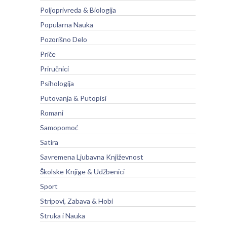
Poljoprivreda & Biologija
Popularna Nauka
Pozorišno Delo
Priče
Priručnici
Psihologija
Putovanja & Putopisi
Romani
Samopomoć
Satira
Savremena Ljubavna Književnost
Školske Knjige & Udžbenici
Sport
Stripovi, Zabava & Hobi
Struka i Nauka