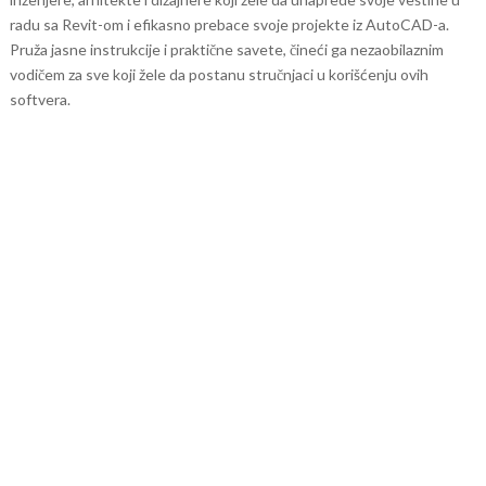
radu sa Revit-om i efikasno prebace svoje projekte iz AutoCAD-a.
Pruža jasne instrukcije i praktične savete, čineći ga nezaobilaznim
vodičem za sve koji žele da postanu stručnjaci u korišćenju ovih
softvera.