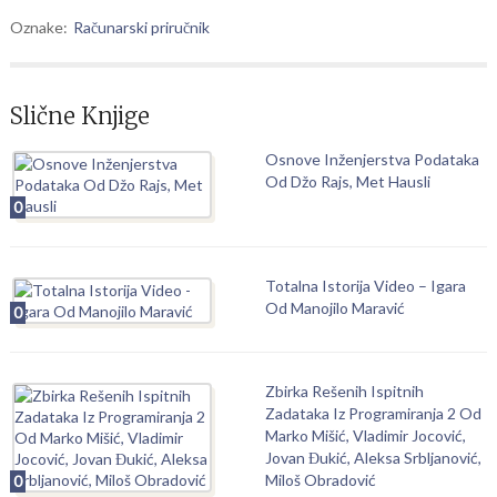
Oznake:
Računarski priručnik
Slične Knjige
Osnove Inženjerstva Podataka
Od Džo Rajs, Met Hausli
0
Totalna Istorija Video – Igara
Od Manojilo Maravić
0
Zbirka Rešenih Ispitnih
Zadataka Iz Programiranja 2 Od
Marko Mišić, Vladimir Jocović,
Jovan Đukić, Aleksa Srbljanović,
Miloš Obradović
0