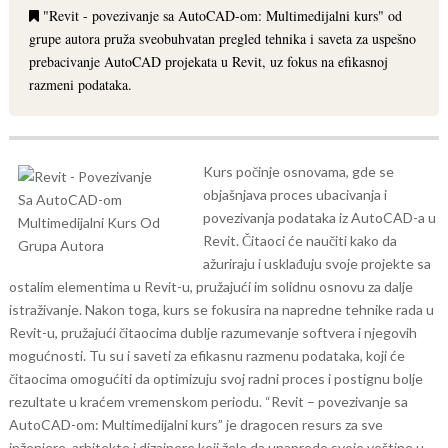
"Revit - povezivanje sa AutoCAD-om: Multimedijalni kurs" od
grupe autora pruža sveobuhvatan pregled tehnika i saveta za uspešno
prebacivanje AutoCAD projekata u Revit, uz fokus na efikasnoj
razmeni podataka.
Kurs počinje osnovama, gde se
objašnjava proces ubacivanja i
povezivanja podataka iz AutoCAD-a u
Revit. Čitaoci će naučiti kako da
ažuriraju i usklađuju svoje projekte sa
ostalim elementima u Revit-u, pružajući im solidnu osnovu za dalje
istraživanje.
Nakon toga, kurs se fokusira na napredne tehnike rada u
Revit-u, pružajući čitaocima dublje razumevanje softvera i njegovih
mogućnosti. Tu su i saveti za efikasnu razmenu podataka, koji će
čitaocima omogućiti da optimizuju svoj radni proces i postignu bolje
rezultate u kraćem vremenskom periodu.
“Revit – povezivanje sa
AutoCAD-om: Multimedijalni kurs” je dragocen resurs za sve
inženjere, arhitekte i dizajnere koji žele da unaprede svoje veštine u