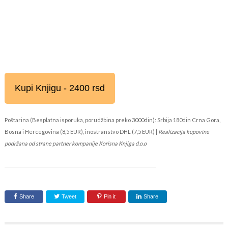
Kupi Knjigu - 2400 rsd
Poštarina (Besplatna isporuka, porudžbina preko 3000din): Srbija 180din Crna Gora,
Bosna i Hercegovina (8,5 EUR), inostranstvo DHL (7,5 EUR) |
Realizacija kupovine
podržana od strane partner kompanije Korisna Knjiga d.o.o
Share
Tweet
Pin it
Share