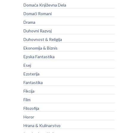
Domaća Književna Dela
Domaći Romani
Drama
Duhovni Razvoj
Duhovnost & Religija
Ekonomija & Biznis
Epska Fantastika
Esej
Ezoterija
Fantastika
Fikcija
Film
Filozofija
Horor
Hrana & Kulinarstvo