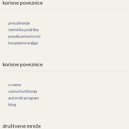
korisne poveznice
preuzimanje
tehnička podrška
pravila privatnosti
besplatne knjige
korisne poveznice
o nama
uslovi korištenja
autorski program
blog
društvene mreže