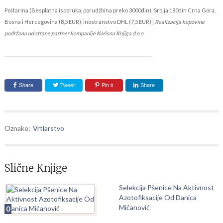
Poštarina (Besplatna isporuka, porudžbina preko 3000din): Srbija 180din Crna Gora,
Bosna i Hercegovina (8,5 EUR), inostranstvo DHL (7,5 EUR) |
Realizacija kupovine
podržana od strane partner kompanije Korisna Knjiga d.o.o
Share
Tweet
Pin it
Share
Oznake:
Vrtlarstvo
Slične Knjige
Selekcija Pšenice Na Aktivnost
Azotofiksacije Od Danica
Mićanović
0