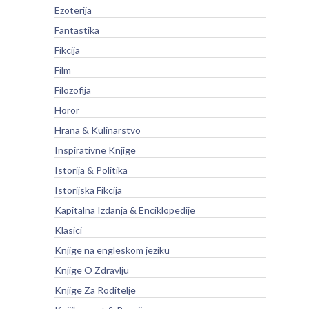
Ezoterija
Fantastika
Fikcija
Film
Filozofija
Horor
Hrana & Kulinarstvo
Inspirativne Knjige
Istorija & Politika
Istorijska Fikcija
Kapitalna Izdanja & Enciklopedije
Klasici
Knjige na engleskom jeziku
Knjige O Zdravlju
Knjige Za Roditelje