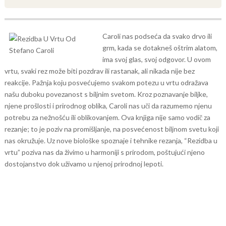
Caroli nas podseća da svako drvo ili
grm, kada se dotakneš oštrim alatom,
ima svoj glas, svoj odgovor. U ovom
vrtu, svaki rez može biti pozdrav ili rastanak, ali nikada nije bez
reakcije.
Pažnja koju posvećujemo svakom potezu u vrtu odražava
našu duboku povezanost s biljnim svetom. Kroz poznavanje biljke,
njene prošlosti i prirodnog oblika, Caroli nas uči da razumemo njenu
potrebu za nežnošću ili oblikovanjem. Ova knjiga nije samo vodič za
rezanje; to je poziv na promišljanje, na posvećenost biljnom svetu koji
nas okružuje.
Uz nove biološke spoznaje i tehnike rezanja, “Rezidba u
vrtu” poziva nas da živimo u harmoniji s prirodom, poštujući njeno
dostojanstvo dok uživamo u njenoj prirodnoj lepoti.