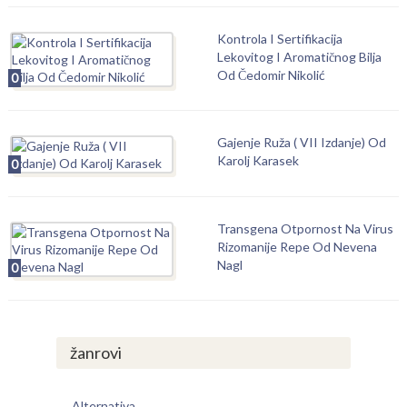
Kontrola I Sertifikacija
Lekovitog I Aromatičnog Bilja
Od Čedomir Nikolić
0
Gajenje Ruža ( VII Izdanje) Od
Karolj Karasek
0
Transgena Otpornost Na Virus
Rizomanije Repe Od Nevena
Nagl
0
žanrovi
Alternativa