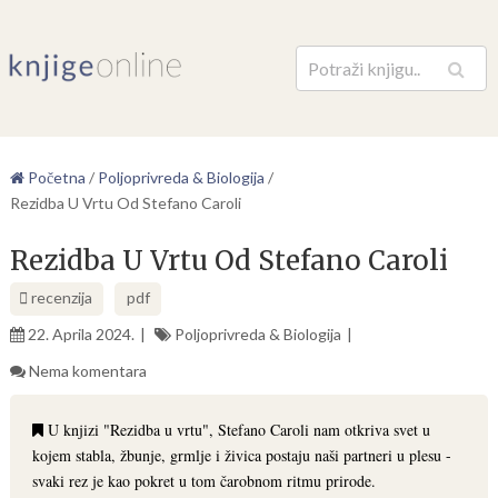
Pretraga
Početna
/
Poljoprivreda & Biologija
/
Rezidba U Vrtu Od Stefano Caroli
Rezidba U Vrtu Od Stefano Caroli
recenzija
pdf
22. Aprila 2024.
Poljoprivreda & Biologija
Nema komentara
U knjizi "Rezidba u vrtu", Stefano Caroli nam otkriva svet u
kojem stabla, žbunje, grmlje i živica postaju naši partneri u plesu -
svaki rez je kao pokret u tom čarobnom ritmu prirode.