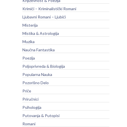
Književnost & Poezija
Krimići – Kriminalistički Romani
Ljubavni Romani – Ljubići
Misterija
Mistika & Astrologija
Muzika
Naučna Fantastika
Poezija
Poljoprivreda & Biologija
Popularna Nauka
Pozorišno Delo
Priče
Priručnici
Psihologija
Putovanja & Putopisi
Romani