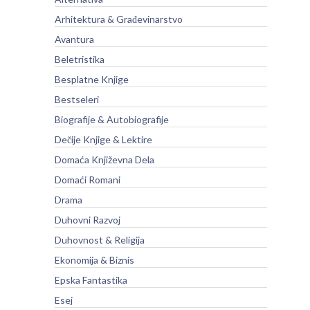
Arhitektura & Građevinarstvo
Avantura
Beletristika
Besplatne Knjige
Bestseleri
Biografije & Autobiografije
Dečije Knjige & Lektire
Domaća Književna Dela
Domaći Romani
Drama
Duhovni Razvoj
Duhovnost & Religija
Ekonomija & Biznis
Epska Fantastika
Esej