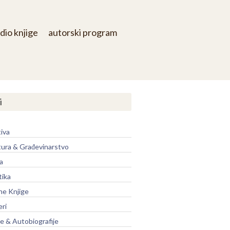
dio knjige
autorski program
i
iva
tura & Građevinarstvo
a
tika
ne Knjige
eri
je & Autobiografije