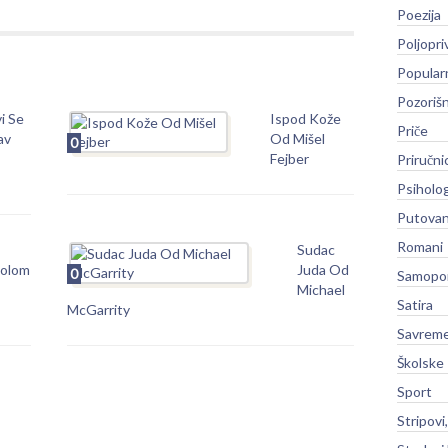
Poezija
Poljopri
Popular
Pozoriš
i Se
Ispod Kože
Priče
av
Od Mišel
0
Fejber
Priručni
Psiholog
Putovan
Romani
Sudac
olom
Juda Od
0
Samopo
Michael
Satira
McGarrity
Savreme
Školske
Sport
Stripovi