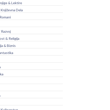
njige & Lektire
Književna Dela
 Romani
 Razvoj
st & Religija
ja & Biznis
antastika
a
ika
a
 Kulinarstvo