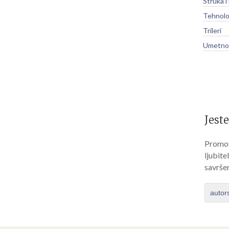
Struka i
Tehnolo
Trileri
Umetnos
Jeste
Promov
ljubite
savrše
autor