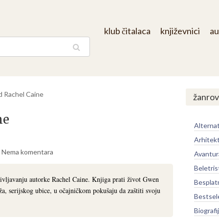
klub čitalaca
književnici
au
aga
d Rachel Caine
žanrov
ne
Alternat
Arhitek
Nema komentara
Avantur
Beletris
življavanju autorke Rachel Caine. Knjiga prati život Gwen
Besplat
a, serijskog ubice, u očajničkom pokušaju da zaštiti svoju
Bestsel
Biografi