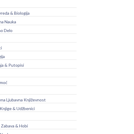
vreda & Biologija
na Nauka
no Delo
ci
ija
ja & Putopisi
moć
na Ljubavna Književnost
 Knjige & Udžbenici
, Zabava & Hobi