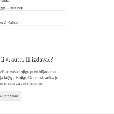
 Nauka
gija & Računari
t & Kultura
 li vi autor ili izdavač?
išite vašu knjigu pred hiljadama
lja knjiga. Knjige Online stranica je
no mesto za vaše izdanje.
ski program