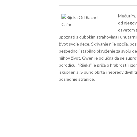
Međutim, 
od njegove
osvetom z
upoznati s dubokim strahovima i unutarnj
život svoje dece. Skrivanje nije opcija, p
bezbedno i stabilno okruženje za svoju dec
njihov život, Gwen je odlučna da se suprot
porodicu.
“Rijeka” je priča o hrabrosti i iz
iskupljenja. S puno obrta i nepredvidivih t
poslednje stranice.