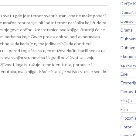
Dečije K
Domaća 
u svetu gde je internet sveprisutan, ona ne može pobeći
Domaći
 mračne reputacije, niti od internet nasilnika koji žude za
a njegove zločine.
Kroz stranice ove knjige, čitatelji će se
Drama
im borbama koje Gwen prolazi dok se bori za normalan
Duhovni
osebno sada kada je njena jedina misija da obezbedi
Duhovno
u. I pored toga što su njen muževi zločini bacili senku na
Ekonomi
stavi svojim strahovima i izgradi novi život za svoju
držljivosti, koja istražuje teme identiteta, porodice i
Epska F
renutaka, ova knjiga držaće čitatelje na ivici stolice sve do
Esej
Ezoterij
Fantast
Fikcija
Film
Filozofij
Horor
Hrana &