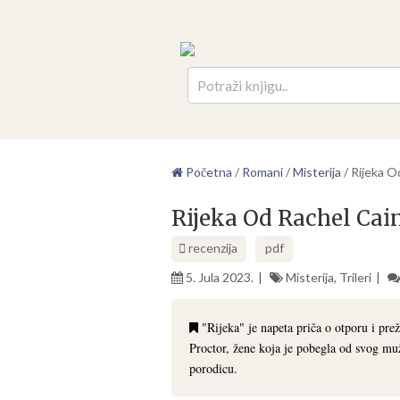
Pretr
Početna
/
Romani
/
Misterija
/
Rijeka O
Rijeka Od Rachel Cai
recenzija
pdf
5. Jula 2023.
Misterija
,
Trileri
"Rijeka" je napeta priča o otporu i pre
Proctor, žene koja je pobegla od svog muž
porodicu.