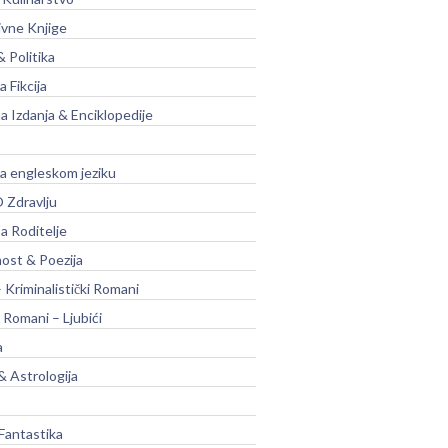
ivne Knjige
& Politika
a Fikcija
a Izdanja & Enciklopedije
na engleskom jeziku
 Zdravlju
a Roditelje
nost & Poezija
– Kriminalistički Romani
 Romani – Ljubići
a
& Astrologija
Fantastika