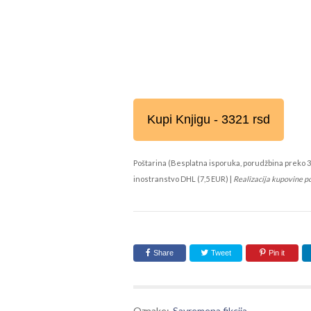
Kupi Knjigu - 3321 rsd
Poštarina (Besplatna isporuka, porudžbina preko 3
inostranstvo DHL (7,5 EUR) |
Realizacija kupovine p
Share
Tweet
Pin it
Oznake:
Savremena fikcija