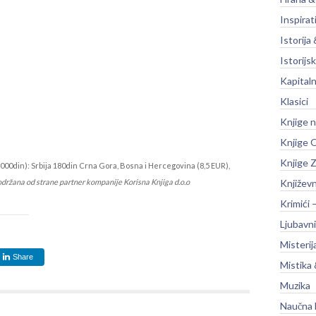
Inspirat
Istorija 
Istorijsk
Kapitaln
Klasici
Knjige 
Knjige O
Knjige Z
000din): Srbija 180din Crna Gora, Bosna i Hercegovina (8,5 EUR),
održana od strane partner kompanije Korisna Knjiga d.o.o
Književ
Krimići 
Ljubavni
Misterij
Share
Mistika 
Muzika
Naučna 