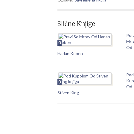
Slične Knjige
Prav
Mrt
0
Od
Harlan Koben
Pod
Kup
0
Od
Stiven King