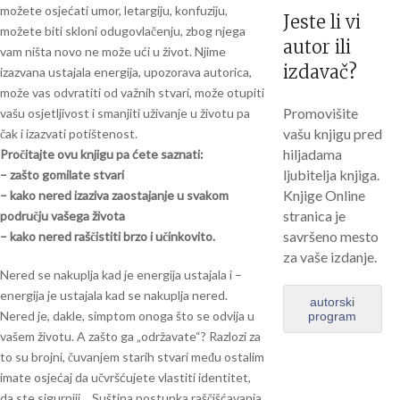
možete osjećati umor, letargiju, konfuziju,
Jeste li vi
možete biti skloni odugovlačenju, zbog njega
autor ili
vam ništa novo ne može ući u život. Njime
izdavač?
izazvana ustajala energija, upozorava autorica,
može vas odvratiti od važnih stvari, može otupiti
Promovišite
vašu osjetljivost i smanjiti uživanje u životu pa
vašu knjigu pred
čak i izazvati potištenost.
hiljadama
Pročitajte ovu knjigu pa ćete saznati:
ljubitelja knjiga.
– zašto gomilate stvari
Knjige Online
– kako nered izaziva zaostajanje u svakom
stranica je
području vašega života
savršeno mesto
– kako nered raščistiti brzo i učinkovito.
za vaše izdanje.
Nered se nakuplja kad je energija ustajala i –
energija je ustajala kad se nakuplja nered.
autorski
Nered je, dakle, simptom onoga što se odvija u
program
vašem životu. A zašto ga „održavate“? Razlozi za
to su brojni, čuvanjem starih stvari među ostalim
imate osjećaj da učvršćujete vlastiti identitet,
da ste sigurniji… Suština postupka raščišćavanja