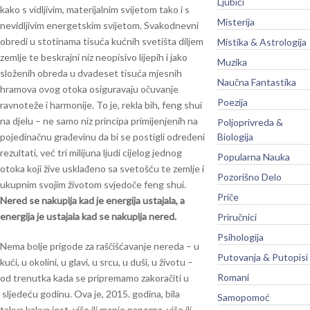
Ljubići
kako s vidljivim, materijalnim svijetom tako i s
Misterija
nevidljivim ener­getskim svijetom. Svakodnevni
obredi u stotinama tisuća kućnih svetišta diljem
Mistika & Astrologija
zemlje te beskrajni niz neopisivo lijepih i jako
Muzika
složenih obreda u dvadeset tisuća mjesnih
Naučna Fantastika
hramova ovog otoka osiguravaju očuvanje
Poezija
ravnoteže i harmonije. To je, rekla bih, feng shui
na djelu – ne samo niz principa primijenjenih na
Poljoprivreda &
pojedinačnu građevinu da bi se postigli određeni
Biologija
rezultati, već tri milijuna ljudi cijelog jednog
Popularna Nauka
otoka koji žive usklađeno sa svetošću te zemlje i
Pozorišno Delo
ukupnim svojim životom svjedoče feng shui.
Priče
Nered se nakuplja kad je energija ustajala, a
energija je ustajala kad se nakuplja nered.
Priručnici
Psihologija
Nema bolje prigode za raščišćavanje nereda – u
Putovanja & Putopisi
kući, u okolini, u glavi, u srcu, u duši, u životu –
Romani
od trenutka kada se pripremamo zakoračiti u
sljedeću godinu. Ova je, 2015. godina, bila
Samopomoć
takva kakva jest, više ili manje naporna, više ili