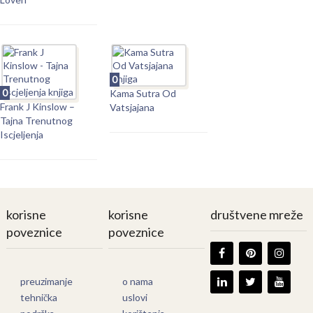
0
0
Kama Sutra Od
Frank J Kinslow –
Vatsjajana
Tajna Trenutnog
Iscjeljenja
korisne
korisne
društvene mreže
poveznice
poveznice
preuzimanje
o nama
tehnička
uslovi