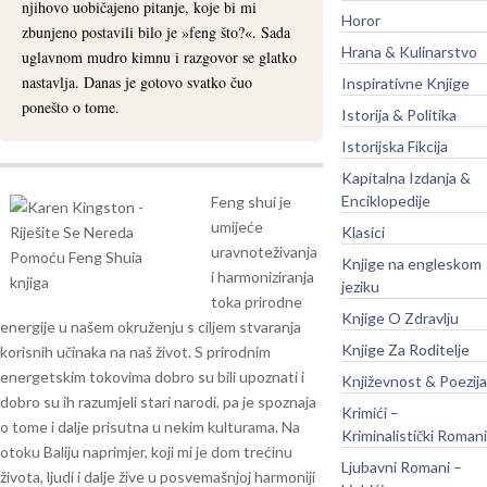
njihovo uobičajeno pitanje, koje bi mi
Horor
zbunjeno postavili bilo je »feng što?«. Sada
Hrana & Kulinarstvo
uglavnom mudro kimnu i razgovor se glatko
nastavlja. Danas je gotovo svatko čuo
Inspirativne Knjige
ponešto o tome.
Istorija & Politika
Istorijska Fikcija
Kapitalna Izdanja &
Enciklopedije
Feng shui je
umijeće
Klasici
uravnoteživanja
Knjige na engleskom
i harmoniziranja
jeziku
toka prirodne
Knjige O Zdravlju
energije u našem okruženju s ciljem stvaranja
Knjige Za Roditelje
korisnih učinaka na naš život. S prirodnim
energetskim tokovima dobro su bili upoznati i
Književnost & Poezija
dobro su ih razumjeli stari narodi, pa je spoznaja
Krimići –
o tome i dalje prisutna u nekim kulturama. Na
Kriminalistički Romani
otoku Baliju naprimjer, koji mi je dom trećinu
Ljubavni Romani –
života, ljudi i dalje žive u posvemašnjoj harmoniji