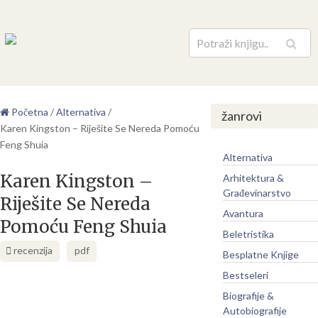
Pretraga
Početna
/
Alternativa
/
žanrovi
Karen Kingston – Riješite Se Nereda Pomoću
Feng Shuia
Alternativa
Karen Kingston –
Arhitektura &
Građevinarstvo
Riješite Se Nereda
Avantura
Pomoću Feng Shuia
Beletristika
recenzija
pdf
Besplatne Knjige
Bestseleri
Biografije &
Autobiografije