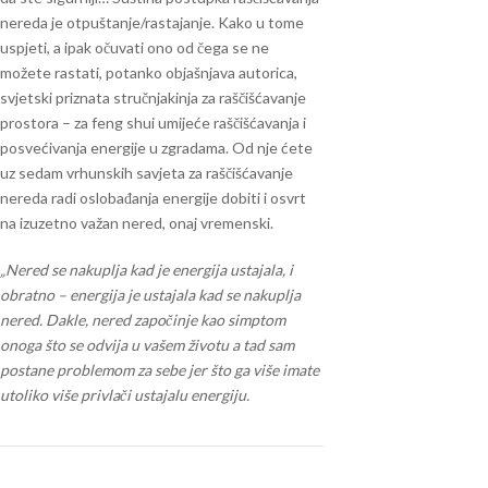
nereda je otpuštanje/rastajanje. Kako u tome
uspjeti, a ipak očuvati ono od čega se ne
možete rastati, potanko objašnjava autorica,
svjetski priznata stručnjakinja za raščišćavanje
prostora – za feng shui umijeće raščišćavanja i
posvećivanja energije u zgradama. Od nje ćete
uz sedam vrhunskih savjeta za raščišćavanje
nereda radi oslobađanja energije dobiti i osvrt
na izuzetno važan nered, onaj vremenski.
„Nered se nakuplja kad je energija ustajala, i
obratno – energija je ustajala kad se nakuplja
nered. Dakle, nered započinje kao simptom
onoga što se odvija u vašem životu a tad sam
postane problemom za sebe jer što ga više imate
utoliko više privlači ustajalu energiju.