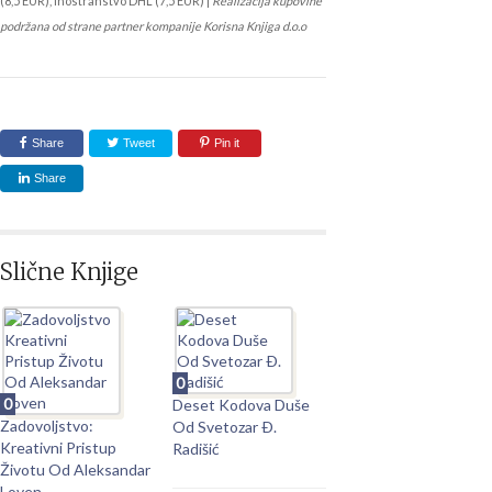
(8,5 EUR), inostranstvo DHL (7,5 EUR) |
Realizacija kupovine
podržana od strane partner kompanije Korisna Knjiga d.o.o
Share
Tweet
Pin it
Share
Slične Knjige
0
0
Deset Kodova Duše
Zadovoljstvo:
Od Svetozar Ð.
Kreativni Pristup
Radišić
Životu Od Aleksandar
Loven