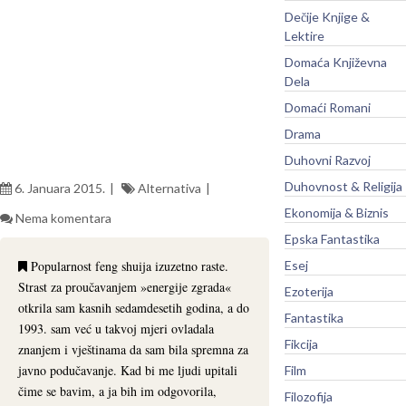
Dečije Knjige &
Lektire
Domaća Književna
Dela
Domaći Romani
Drama
Duhovni Razvoj
Duhovnost & Religija
6. Januara 2015.
Alternativa
Ekonomija & Biznis
Nema komentara
Epska Fantastika
Popularnost feng shuija izuzetno raste.
Esej
Strast za prouča­vanjem »energije zgrada«
Ezoterija
otkrila sam kasnih sedamde­setih godina, a do
Fantastika
1993. sam već u takvoj mjeri ovladala
Fikcija
znanjem i vještinama da sam bila spremna za
javno podučavanje. Kad bi me ljudi upitali
Film
čime se bavim, a ja bih im odgovorila,
Filozofija