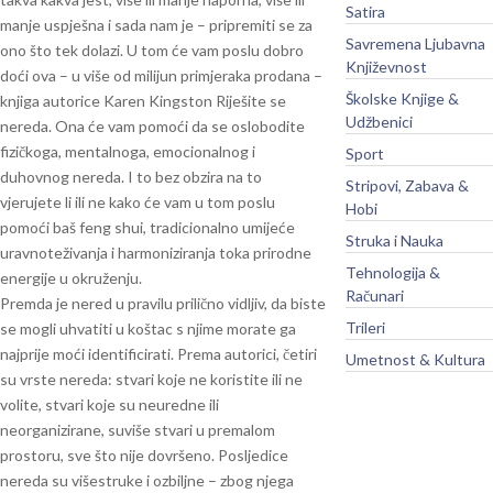
Satira
manje uspješna i sada nam je – pripremiti se za
Savremena Ljubavna
ono što tek dolazi. U tom će vam poslu dobro
Književnost
doći ova – u više od milijun primjeraka prodana –
Školske Knjige &
knjiga autorice Karen Kingston Riješite se
Udžbenici
nereda. Ona će vam pomoći da se oslobodite
fizičkoga, mentalnoga, emocionalnog i
Sport
duhovnog nereda. I to bez obzira na to
Stripovi, Zabava &
vjerujete li ili ne kako će vam u tom poslu
Hobi
pomoći baš feng shui, tradicionalno umijeće
Struka i Nauka
uravnoteživanja i harmoniziranja toka prirodne
Tehnologija &
energije u okruženju.
Računari
Premda je nered u pravilu prilično vidljiv, da biste
Trileri
se mogli uhvatiti u koštac s njime morate ga
najprije moći identificirati. Prema autorici, četiri
Umetnost & Kultura
su vrste nereda: stvari koje ne koristite ili ne
volite, stvari koje su neuredne ili
neorganizirane, suviše stvari u premalom
prostoru, sve što nije dovršeno. Posljedice
nereda su višestruke i ozbiljne – zbog njega