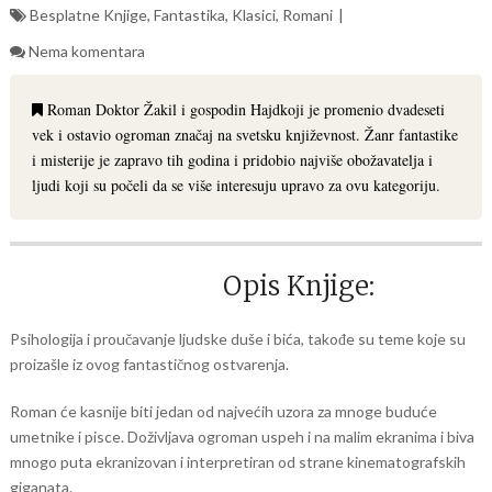
Besplatne Knjige
,
Fantastika
,
Klasici
,
Romani
Nema komentara
Roman Doktor Žakil i gospodin Hajdkoji je promenio dvadeseti
vek i ostavio ogroman značaj na svetsku književnost. Žanr fantastike
i misterije je zapravo tih godina i pridobio najviše obožavatelja i
ljudi koji su počeli da se više interesuju upravo za ovu kategoriju.
Opis Knjige:
Psihologija i proučavanje ljudske duše i bića, takođe su teme koje su
proizašle iz ovog fantastičnog ostvarenja.
Roman će kasnije biti jedan od najvećih uzora za mnoge buduće
umetnike i pisce. Doživljava ogroman uspeh i na malim ekranima i biva
mnogo puta ekranizovan i interpretiran od strane kinematografskih
giganata.