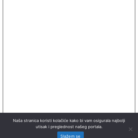
Naša stranica koristi kolačiće kako bi vam osigurala najbolji
utisak i preglednost našeg portala.
Slažem se