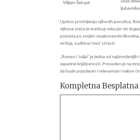
veze izme
ljubavnika
Uprkos protivljenju njihovih porodica, Rome
njihova sreća je kratkog veka jer niz dog
poznata po svojim nezaboravnim likovima, m
mržnja, sudbina i moć strasti.
„Romeo i Julija“ je jedna od najizvođenijih
zapadne književnosti. Preveden je na mnoge 
da bude popularan i relevantan i nakon čet
Kompletna Besplatna 