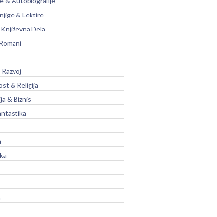
je & Autobiografije
njige & Lektire
Književna Dela
 Romani
 Razvoj
st & Religija
ja & Biznis
antastika
a
ika
a