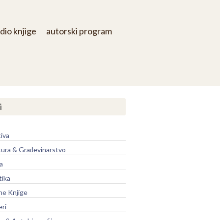
dio knjige
autorski program
i
iva
tura & Građevinarstvo
a
tika
ne Knjige
eri