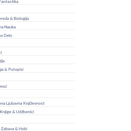
Fantastika
vreda & Biologija
na Nauka
no Delo
ci
ija
ja & Putopisi
moć
na Ljubavna Književnost
 Knjige & Udžbenici
, Zabava & Hobi