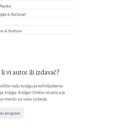
 Nauka
gija & Računari
t & Kultura
 li vi autor ili izdavač?
išite vašu knjigu pred hiljadama
lja knjiga. Knjige Online stranica je
no mesto za vaše izdanje.
ski program