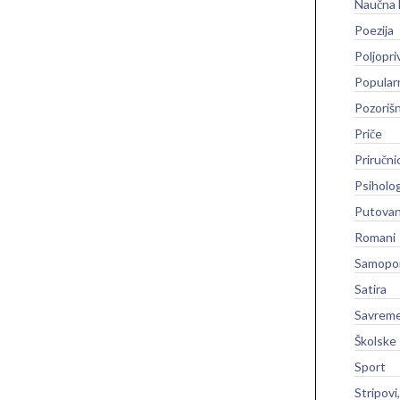
Naučna 
Poezija
Poljopri
Popular
Pozoriš
Priče
Priručni
Psiholog
Putovan
Romani
Samopo
Satira
Savreme
Školske
Sport
Stripovi