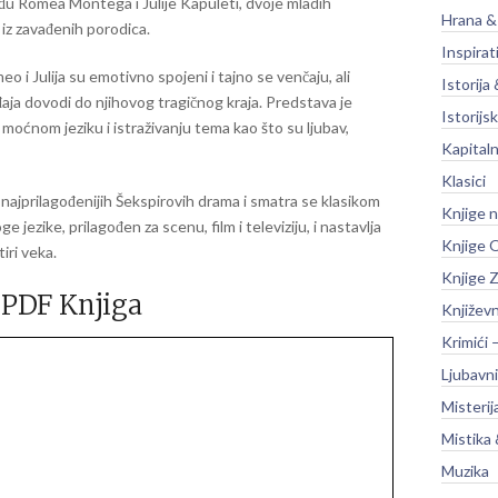
đu Romea Montega i Julije Kapuleti, dvoje mladih
Hrana &
 iz zavađenih porodica.
Inspirat
o i Julija su emotivno spojeni i tajno se venčaju, ali
Istorija 
ađaja dovodi do njihovog tragičnog kraja. Predstava je
Istorijsk
oćnom jeziku i istraživanju tema kao što su ljubav,
Kapitaln
Klasici
 i najprilagođenijih Šekspirovih drama i smatra se klasikom
Knjige 
jezike, prilagođen za scenu, film i televiziju, i nastavlja
Knjige O
iri veka.
Knjige Z
PDF Knjiga
Književ
Krimići 
Ljubavni
Misterij
Mistika 
Muzika