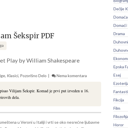
Biografi
Dečije K
Domaća 
Domaći
Drama
ijam Šekspir PDF
Duhovni
iga
Duhovno
Ekonomi
iet Play by William Shakespeare
Epska F
Esej
ige
,
Klasici
,
Pozorišno Delo
Nema komentara
Ezoterij
apisao Vilijam Šekspir. Komad je prvi put izveden u 16.
Fantast
pirovih dela.
Fikcija
Film
Filozofij
smeštena u Veroni u Italiji i vrti se oko nesrećne ljubavne
Horor