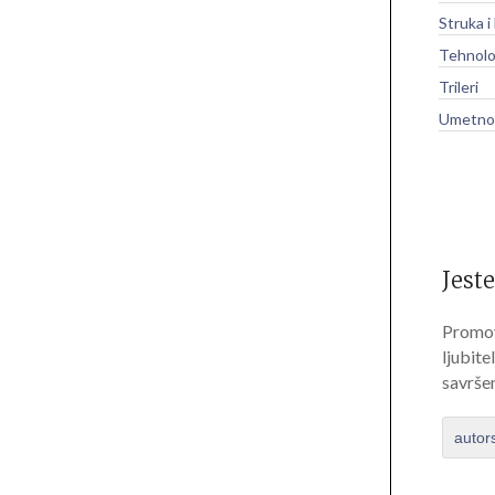
Struka i
Tehnolo
Trileri
Umetnos
Jeste
Promov
ljubite
savrše
autor