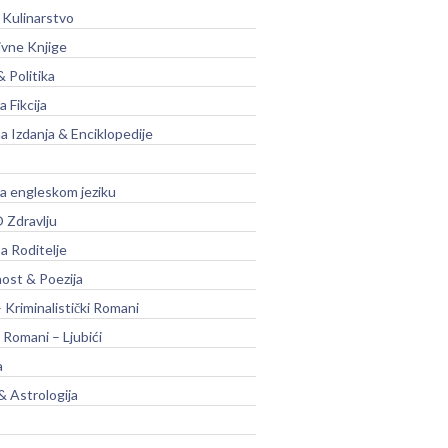
 Kulinarstvo
ivne Knjige
& Politika
a Fikcija
a Izdanja & Enciklopedije
na engleskom jeziku
 Zdravlju
a Roditelje
nost & Poezija
– Kriminalistički Romani
 Romani – Ljubići
a
& Astrologija