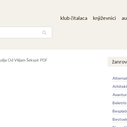
klub čitalaca
književnici
au
aga
ulija Od Vilijam Šekspir PDF
žanrov
Alternat
Arhitek
Avantur
Beletris
Besplat
Bestsel