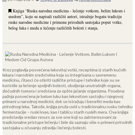
Knjiga “Ruska narodna medicina - lečenje votkom, belim lukom i
medom”, koju su napisali različiti autori, istražuje bogatu tradiciju
ruske narodne medicine i primenu prirodnih sastojaka poput votke,
belog luka i meda u lečenju različitih bolesti i stanja.
Kroz poglavlja posvećena lekovitoj votki, receptima iz starih kućnih
lekara i narodnim sredstvima koja su integrisana u savremenu
medicinu, čitaoci će otkriti različite pristupe i tehnike koje su se
koristile za lečenje spoljnih bolesti, oboljenja unutrašnjih organa,
zloćudnih tumora i sredstava za opšte jačanje organizma.
Posebna
pažnja posvećena je belom luku kao lekovitom sastojku i njegovoj
primeni u narodnoj medicini, dok se istražuju i benefiti meda kao
prirodnog leka. Takođe, knjiga pruža uvid u tradicionalnu rusku tehniku
fermentacije – ruski kvas, kao i tablicu starih ruskih mera.
Ova knjiga
predstavlja vredan resurs za sve one koji su zainteresovani za
tradicionalne pristupe lečenju i žele da saznaju više o primeni prirodnih
sastojaka u očuvanju zdravlja i lečenju bolesti.