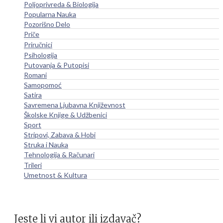
Poljoprivreda & Biologija
Popularna Nauka
Pozorišno Delo
Priče
Priručnici
Psihologija
Putovanja & Putopisi
Romani
Samopomoć
Satira
Savremena Ljubavna Književnost
Školske Knjige & Udžbenici
Sport
Stripovi, Zabava & Hobi
Struka i Nauka
Tehnologija & Računari
Trileri
Umetnost & Kultura
Jeste li vi autor ili izdavač?