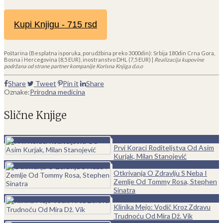
Kupi Knjigu - 715 rsd
Poštarina (Besplatna isporuka, porudžbina preko 3000din): Srbija 180din Crna Gora,
Bosna i Hercegovina (8,5 EUR), inostranstvo DHL (7,5 EUR) |
Realizacija kupovine
podržana od strane partner kompanije Korisna Knjiga d.o.o
Share
Tweet
Pin it
Share
Oznake:
Prirodna medicina
Slične Knjige
0
Prvi Koraci Roditeljstva Od Asim
Kurjak, Milan Stanojević
0
Otkrivanja O Zdravlju S Neba I
Zemlje Od Tommy Rosa, Stephen
Sinatra
0
Klinika Mejo: Vodič Kroz Zdravu
Trudnoću Od Mira Dž. Vik