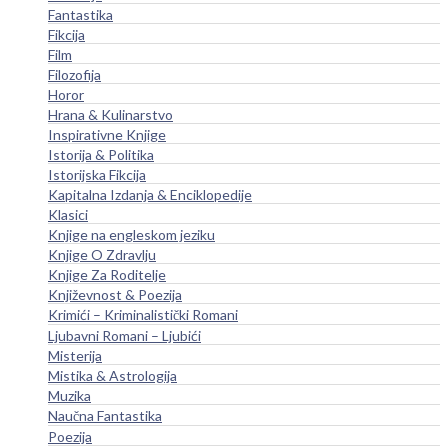
Fantastika
Fikcija
Film
Filozofija
Horor
Hrana & Kulinarstvo
Inspirativne Knjige
Istorija & Politika
Istorijska Fikcija
Kapitalna Izdanja & Enciklopedije
Klasici
Knjige na engleskom jeziku
Knjige O Zdravlju
Knjige Za Roditelje
Književnost & Poezija
Krimići – Kriminalistički Romani
Ljubavni Romani – Ljubići
Misterija
Mistika & Astrologija
Muzika
Naučna Fantastika
Poezija