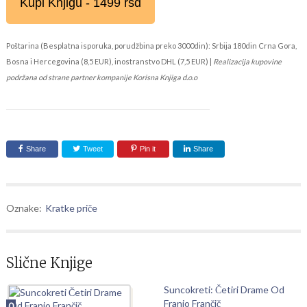
Kupi Knjigu - 1499 rsd
Poštarina (Besplatna isporuka, porudžbina preko 3000din): Srbija 180din Crna Gora,
Bosna i Hercegovina (8,5 EUR), inostranstvo DHL (7,5 EUR) |
Realizacija kupovine
podržana od strane partner kompanije Korisna Knjiga d.o.o
Share
Tweet
Pin it
Share
Oznake:
Kratke priče
Slične Knjige
Suncokreti: Četiri Drame Od
Franjo Frančič
0