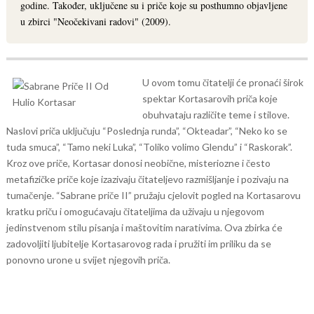
godine. Također, uključene su i priče koje su posthumno objavljene
u zbirci "Neočekivani radovi" (2009).
U ovom tomu čitatelji će pronaći širok
spektar Kortasarovih priča koje
obuhvataju različite teme i stilove.
Naslovi priča uključuju “Poslednja runda”, “Okteadar”, “Neko ko se
tuda smuca”, “Tamo neki Luka”, “Toliko volimo Glendu” i “Raskorak”.
Kroz ove priče, Kortasar donosi neobične, misteriozne i često
metafizičke priče koje izazivaju čitateljevo razmišljanje i pozivaju na
tumačenje.
“Sabrane priče II” pružaju cjelovit pogled na Kortasarovu
kratku priču i omogućavaju čitateljima da uživaju u njegovom
jedinstvenom stilu pisanja i maštovitim narativima. Ova zbirka će
zadovoljiti ljubitelje Kortasarovog rada i pružiti im priliku da se
ponovno urone u svijet njegovih priča.