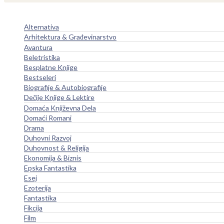
Alternativa
Arhitektura & Građevinarstvo
Avantura
Beletristika
Besplatne Knjige
Bestseleri
Biografije & Autobiografije
Dečije Knjige & Lektire
Domaća Književna Dela
Domaći Romani
Drama
Duhovni Razvoj
Duhovnost & Religija
Ekonomija & Biznis
Epska Fantastika
Esej
Ezoterija
Fantastika
Fikcija
Film