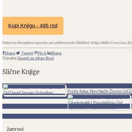
Kupi Knjigu - 495 rsd
Poštarina (Besplatna isporuka, porudžbina preko 3000din): Srbija 180din Crna Gora, Bo
Share
Tweet
Pin it
Share
Oznake:
Saveti za zdrav život
Slične Knjige
0
Protiv Raka: Nov Način Života Od D
žanrovi