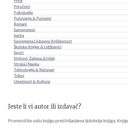
Priče
Priručnici
Psihologija
Putovanja & Putopisi
Romani
Samopomoć
Satira
Savremena Ljubavna Književnost
Školske Knjige & Udžbenici
Sport
Stripovi, Zabava & Hobi
Struka i Nauka
Tehnologija & Računari
Trileri
Umetnost & Kultura
Jeste li vi autor ili izdavač?
Promovišite vašu knjigu pred hiljadama ljubitelja knjiga. Knjig