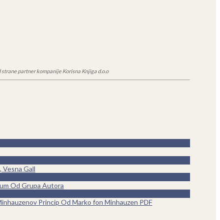
 strane partner kompanije Korisna Knjiga d.o.o
, Vesna Gall
ikum Od Grupa Autora
inhauzenov Princip Od Marko fon Minhauzen PDF