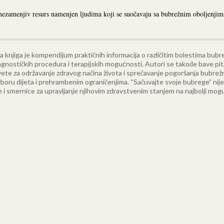
 nezamenjiv resurs namenjen ljudima koji se suočavaju sa bubrežnim oboljenjim
 knjiga je kompendijum praktičnih informacija o različitim bolestima bu
agnostičkih procedura i terapijskih mogućnosti. Autori se takođe bave pit
ete za održavanje zdravog načina života i sprečavanje pogoršanja bubrež
izboru dijeta i prehrambenim ograničenjima.
“Sačuvajte svoje bubrege” nije
 i smernice za upravljanje njihovim zdravstvenim stanjem na najbolji mogu