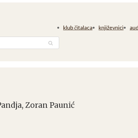
klub čitalaca
književnici
aud
traga
Pandja, Zoran Paunić