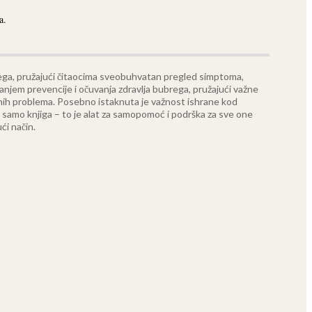
a.
brega, pružajući čitaocima sveobuhvatan pregled simptoma,
anjem prevencije i očuvanja zdravlja bubrega, pružajući važne
nih problema.
Posebno istaknuta je važnost ishrane kod
 samo knjiga – to je alat za samopomoć i podrška za sve one
ći način.