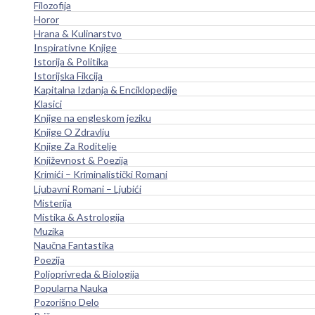
Filozofija
Horor
Hrana & Kulinarstvo
Inspirativne Knjige
Istorija & Politika
Istorijska Fikcija
Kapitalna Izdanja & Enciklopedije
Klasici
Knjige na engleskom jeziku
Knjige O Zdravlju
Knjige Za Roditelje
Književnost & Poezija
Krimići – Kriminalistički Romani
Ljubavni Romani – Ljubići
Misterija
Mistika & Astrologija
Muzika
Naučna Fantastika
Poezija
Poljoprivreda & Biologija
Popularna Nauka
Pozorišno Delo