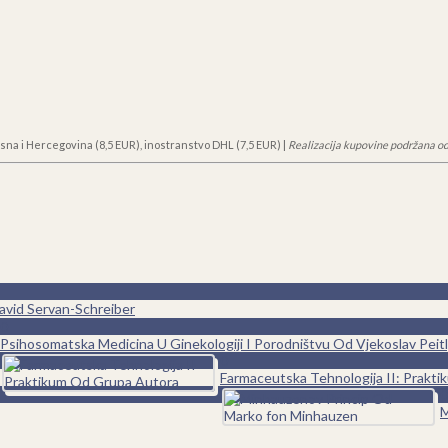
sna i Hercegovina (8,5 EUR), inostranstvo DHL (7,5 EUR) |
Realizacija kupovine podržana od
avid Servan-Schreiber
0
Psihosomatska Medicina U Ginekologiji I Porodništvu Od Vjekoslav Peitl
0
Farmaceutska Tehnologija II: Prakt
0
M