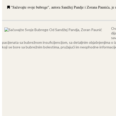
"Sačuvajte svoje bubrege", autora Sandžej Pandje i Zorana Paunića, je
Ova
dij
sav
pacijenata sa bubrežnom insuficijencijom, sa detaljnim objašnjenjima o 
koji se bore sa bubrežnim bolestima, pružajući im neophodne informacije