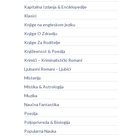
Kapitalna Izdanja & Enciklopedije
Klasici
Knjige na engleskom jeziku
Knjige O Zdravlju
Knjige Za Roditelje
Književnost & Poezija
Krimići – Kriminalistički Romani
Ljubavni Romani – Ljubići
Misterija
Mistika & Astrologija
Muzika
Naučna Fantastika
Poezija
Poljoprivreda & Biologija
Popularna Nauka