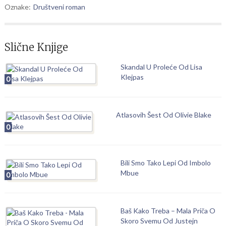
Oznake:
Društveni roman
Slične Knjige
Skandal U Proleće Od Lisa
Klejpas
0
Atlasovih Šest Od Olivie Blake
0
Bili Smo Tako Lepi Od Imbolo
Mbue
0
Baš Kako Treba – Mala Priča O
Skoro Svemu Od Justejn