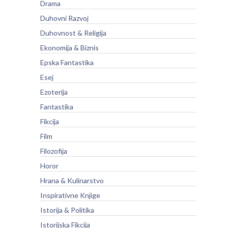
Drama
Duhovni Razvoj
Duhovnost & Religija
Ekonomija & Biznis
Epska Fantastika
Esej
Ezoterija
Fantastika
Fikcija
Film
Filozofija
Horor
Hrana & Kulinarstvo
Inspirativne Knjige
Istorija & Politika
Istorijska Fikcija