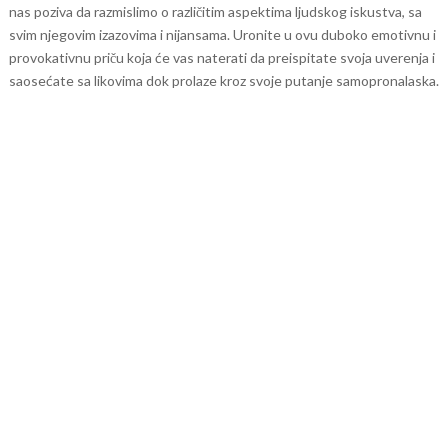
nas poziva da razmislimo o različitim aspektima ljudskog iskustva, sa
svim njegovim izazovima i nijansama. Uronite u ovu duboko emotivnu i
provokativnu priču koja će vas naterati da preispitate svoja uverenja i
saosećate sa likovima dok prolaze kroz svoje putanje samopronalaska.