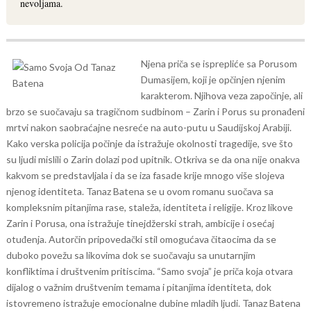
nevoljama.
Njena priča se isprepliće sa Porusom
Dumasijem, koji je opčinjen njenim
karakterom. Njihova veza započinje, ali
brzo se suočavaju sa tragičnom sudbinom – Zarin i Porus su pronađeni
mrtvi nakon saobraćajne nesreće na auto-putu u Saudijskoj Arabiji.
Kako verska policija počinje da istražuje okolnosti tragedije, sve što
su ljudi mislili o Zarin dolazi pod upitnik. Otkriva se da ona nije onakva
kakvom se predstavljala i da se iza fasade krije mnogo više slojeva
njenog identiteta.
Tanaz Batena se u ovom romanu suočava sa
kompleksnim pitanjima rase, staleža, identiteta i religije. Kroz likove
Zarin i Porusa, ona istražuje tinejdžerski strah, ambicije i osećaj
otuđenja. Autorčin pripovedački stil omogućava čitaocima da se
duboko povežu sa likovima dok se suočavaju sa unutarnjim
konfliktima i društvenim pritiscima.
“Samo svoja” je priča koja otvara
dijalog o važnim društvenim temama i pitanjima identiteta, dok
istovremeno istražuje emocionalne dubine mladih ljudi. Tanaz Batena