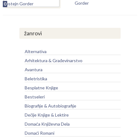
Gorder
0
žanrovi
Alternativa
Arhitektura & Građevinarstvo
Avantura
Beletristika
Besplatne Knjige
Bestseleri
Biografije & Autobiografije
Dečije Knjige & Lektire
Domaća Književna Dela
Domaći Romani