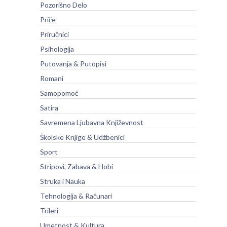
Pozorišno Delo
Priče
Priručnici
Psihologija
Putovanja & Putopisi
Romani
Samopomoć
Satira
Savremena Ljubavna Književnost
Školske Knjige & Udžbenici
Sport
Stripovi, Zabava & Hobi
Struka i Nauka
Tehnologija & Računari
Trileri
Umetnost & Kultura