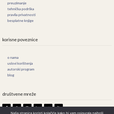
preuzimanje
tehnička podrška
pravila privatnosti
besplatne knjige
korisne poveznice
o nama
uslovi korištenja
autorski program
blog
društvene mreže
Naša stranica koristi kolačiće kako bi vam osigurala najbolji