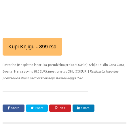
Kupi Knjigu - 899 rsd
Poštarina (Besplatna isporuka, porudžbina preko 3000din): Srbija 180din Crna Gora,
Bosna i Hercegovina (8,5 EUR), inostranstvo DHL (7,5 EUR) |
Realizacija kupovine
podržana od strane partner kompanije Korisna Knjiga d.o.o
Share
Tweet
Pin it
Share