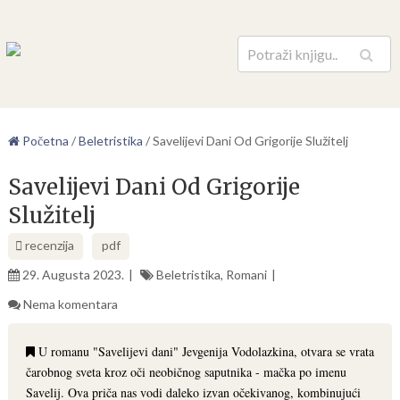
Pretraga
Početna
/
Beletristika
/
Savelijevi Dani Od Grigorije Služitelj
Savelijevi Dani Od Grigorije
Služitelj
recenzija
pdf
29. Augusta 2023.
Beletristika
,
Romani
Nema komentara
U romanu "Savelijevi dani" Jevgenija Vodolazkina, otvara se vrata
čarobnog sveta kroz oči neobičnog saputnika - mačka po imenu
Savelij. Ova priča nas vodi daleko izvan očekivanog, kombinujući