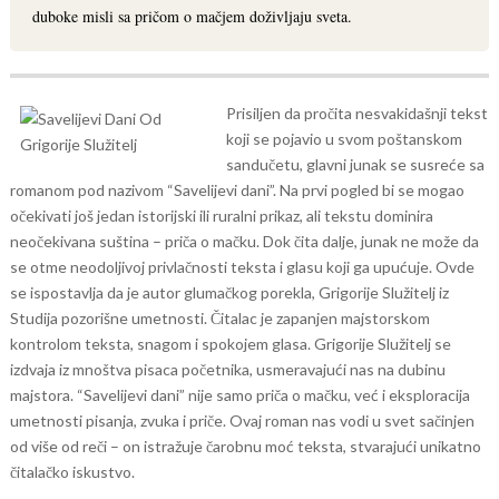
duboke misli sa pričom o mačjem doživljaju sveta.
Prisiljen da pročita nesvakidašnji tekst
koji se pojavio u svom poštanskom
sandučetu, glavni junak se susreće sa
romanom pod nazivom “Savelijevi dani”. Na prvi pogled bi se mogao
očekivati još jedan istorijski ili ruralni prikaz, ali tekstu dominira
neočekivana suština – priča o mačku. Dok čita dalje, junak ne može da
se otme neodoljivoj privlačnosti teksta i glasu koji ga upućuje.
Ovde
se ispostavlja da je autor glumačkog porekla, Grigorije Služitelj iz
Studija pozorišne umetnosti. Čitalac je zapanjen majstorskom
kontrolom teksta, snagom i spokojem glasa. Grigorije Služitelj se
izdvaja iz mnoštva pisaca početnika, usmeravajući nas na dubinu
majstora.
“Savelijevi dani” nije samo priča o mačku, već i eksploracija
umetnosti pisanja, zvuka i priče. Ovaj roman nas vodi u svet sačinjen
od više od reči – on istražuje čarobnu moć teksta, stvarajući unikatno
čitalačko iskustvo.