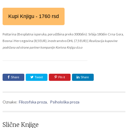
Kupi Knjigu - 1760 rsd
Poštarina (Besplatna isporuka, porudžbina preko 3000din): Srbija 180din Crna Gora,
Bosna i Hercegovina (8,5 EUR), inostranstvo DHL (7,5 EUR) |
Realizacija kupovine
podržana od strane partner kompanije Korisna Knjiga d.o.o
Share
Tweet
Pin it
Share
Oznake:
Filozofska proza
,
Psihološka proza
Slične Knjige