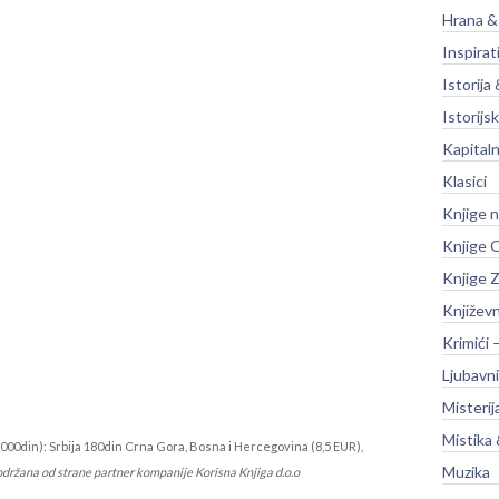
Hrana &
Inspirat
Istorija 
Istorijsk
Kapitaln
Klasici
Knjige 
Knjige O
Knjige Z
Književ
Krimići 
Ljubavni
Misterij
Mistika 
000din): Srbija 180din Crna Gora, Bosna i Hercegovina (8,5 EUR),
Muzika
održana od strane partner kompanije Korisna Knjiga d.o.o