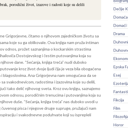
Biografi
rak, porodični život, izazove i radosti koje su delili
Dečije K
Domaća 
Domaći
Drama
Ane Grigorjevne, čitamo o njihovom zajedničkom životu sa
Duhovni
sama koje su ga oblikovale. Ova knjiga nam pruža intiman
ihov odnos, prožet saznanjima o kockarskim strastima
Duhovno
ihailoviča Dostojevskog i čestim putovanjima koja su
Ekonomi
a njihove dane.
“Sećanja, knjiga treća” nudi duboko
Epska F
utovanje kroz život dvoje ljudi čija je veza bila obogaćena
Esej
ma i blagoslovima. Ana Grigorjevna nam omogućava da se
a svakodnevicom, radostima i izazovima koje su delili,
Ezoterij
jući tako delić njihovog sveta. Kroz ovu knjigu, saznajemo
Fantast
ihovom odnosu, porodičnim trenucima i putovanjima koja su
Fikcija
 njihove duše.
“Sećanja, knjiga treća” nas duboko uvodi u
g čuvenog pisca i njegove druge supruge, pružajući nam
Film
nspiraciju i svakodnevne poduhvate koji su isprepleli
Filozofij
Horor