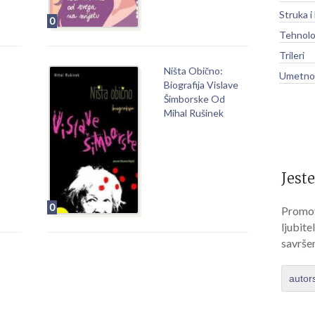
Struka i
0
Tehnolo
Trileri
Ništa Obično:
Umetnos
Biografija Vislave
Šimborske Od
Mihal Rušinek
Jeste
0
Promov
ljubite
savrše
autor