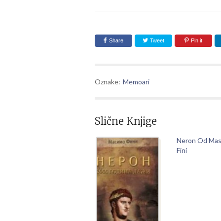
Share
Tweet
Pin it
Oznake:
Memoari
Slične Knjige
Neron Od Ma
Fini