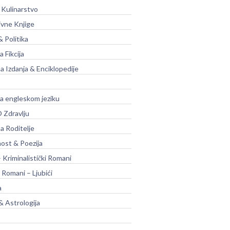
 Kulinarstvo
ivne Knjige
& Politika
a Fikcija
a Izdanja & Enciklopedije
na engleskom jeziku
 Zdravlju
a Roditelje
nost & Poezija
– Kriminalistički Romani
 Romani – Ljubići
a
& Astrologija