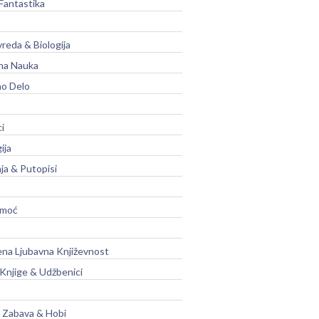
Fantastika
vreda & Biologija
na Nauka
no Delo
ci
ija
ja & Putopisi
moć
na Ljubavna Književnost
 Knjige & Udžbenici
, Zabava & Hobi