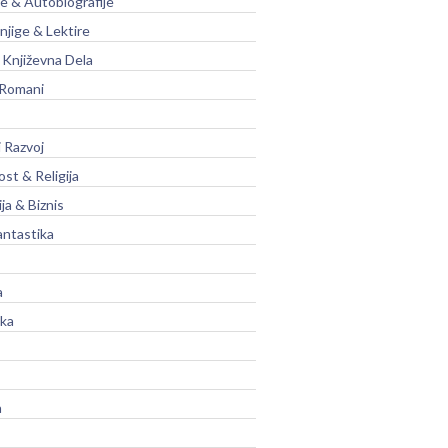
je & Autobiografije
njige & Lektire
Književna Dela
 Romani
 Razvoj
st & Religija
ja & Biznis
antastika
a
ika
a