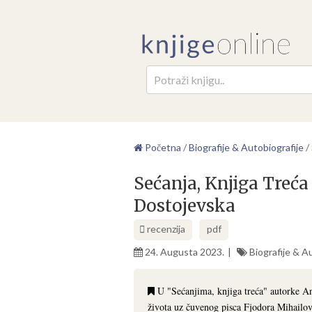
Pretr
Početna
/
Biografije & Autobiografije
/
Sećanja, Knjiga Treć
Dostojevska
recenzija
pdf
24. Augusta 2023.
Biografije & A
U "Sećanjima, knjiga treća" autorke A
života uz čuvenog pisca Fjodora Mihailo