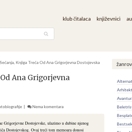
klub čitalaca
književnici
au
aga
Sećanja, Knjiga Treća Od Ana Grigorjevna Dostojevska
žanrov
a Od Ana Grigorjevna
Alternat
Arhitek
Avantur
utobiografije
Nema komentara
Beletris
Besplat
ne Grigorjevne Dostojevske, ulazimo u dubine njenog
Bestsel
viča Dostojevskog. Ovaj treći tom memoara donosi