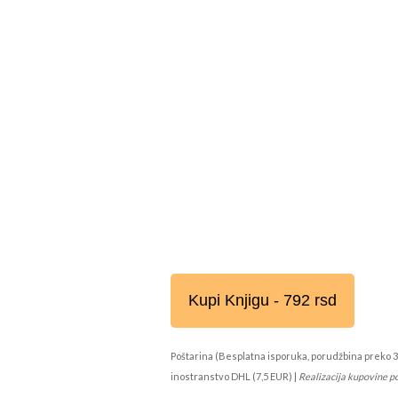
Kupi Knjigu - 792 rsd
Poštarina (Besplatna isporuka, porudžbina preko 3
inostranstvo DHL (7,5 EUR) |
Realizacija kupovine p