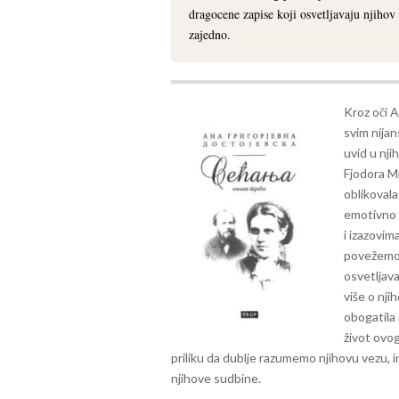
dragocene zapise koji osvetljavaju njihov b
zajedno.
Kroz oči 
svim nijan
uvid u nj
Fjodora M
oblikoval
emotivno p
i izazovi
povežemo s
osvetljava
više o nj
obogatila
život ovo
priliku da dublje razumemo njihovu vezu, i
njihove sudbine.