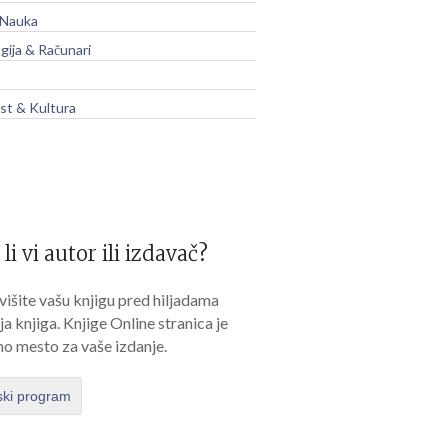
 Nauka
gija & Računari
t & Kultura
 li vi autor ili izdavač?
išite vašu knjigu pred hiljadama
lja knjiga. Knjige Online stranica je
no mesto za vaše izdanje.
ski program