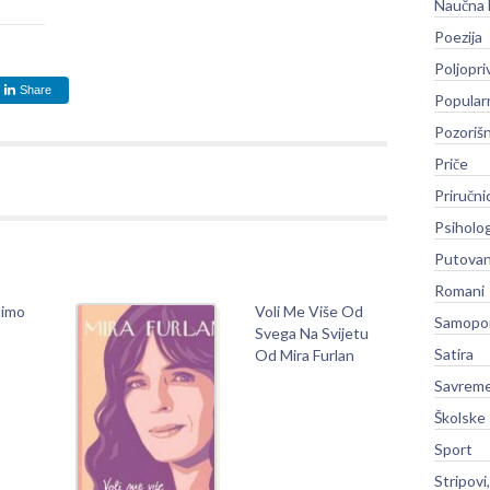
Naučna 
Poezija
Poljopri
Share
Popular
Pozoriš
Priče
Priručni
Psiholog
Putovan
Romani
simo
Voli Me Više Od
Samopo
Svega Na Svijetu
Satira
Od Mira Furlan
Savreme
Školske
Sport
Stripovi