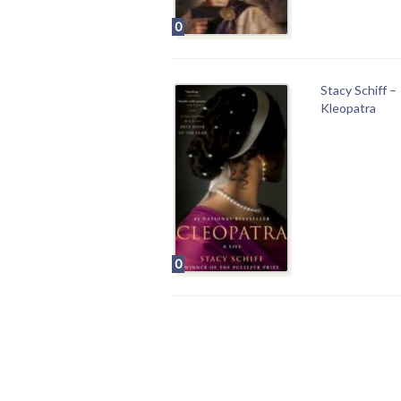
0
Stacy Schiff –
Kleopatra
0