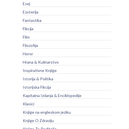
Esej
Ezoterija
Fantastika
Fikcija
Film
Filozofija
Horor
Hrana & Kulinarstvo
Inspirativne Knjige
Istorija & Politika
Istorijska Fikcija
Kapitalna Izdanja & Enciklopedije
Klasici
Knjige na engleskom jeziku
Knjige O Zdravlju
Knjige Za Roditelje