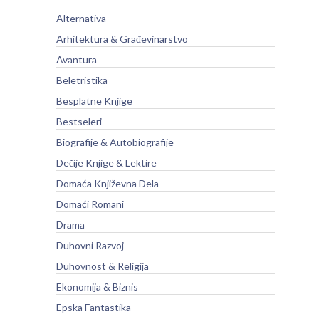
Alternativa
Arhitektura & Građevinarstvo
Avantura
Beletristika
Besplatne Knjige
Bestseleri
Biografije & Autobiografije
Dečije Knjige & Lektire
Domaća Književna Dela
Domaći Romani
Drama
Duhovni Razvoj
Duhovnost & Religija
Ekonomija & Biznis
Epska Fantastika