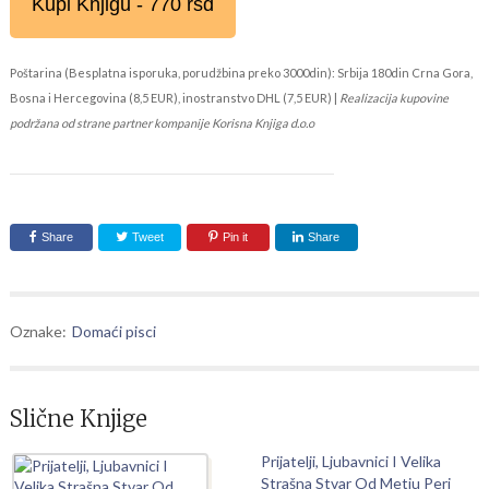
Kupi Knjigu - 770 rsd
Poštarina (Besplatna isporuka, porudžbina preko 3000din): Srbija 180din Crna Gora,
Bosna i Hercegovina (8,5 EUR), inostranstvo DHL (7,5 EUR) |
Realizacija kupovine
podržana od strane partner kompanije Korisna Knjiga d.o.o
Share
Tweet
Pin it
Share
Oznake:
Domaći pisci
Slične Knjige
Prijatelji, Ljubavnici I Velika
Strašna Stvar Od Metju Peri