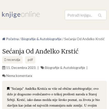
Pretraga
Početna
/
Biografije & Autobiografije
/
Sećanja Od Anđelko Krstić
Sećanja Od Anđelko Krstić
recenzija
pdf
11. Decembra 2023.
Biografije & Autobiografije
Nema komentara
"Sećanja" Anđelka Krstića su više od obične autobiografije; ovo
delo je dragoceno svedočanstvo o teškoj prošlosti naroda u Staroj
Srbiji. Krstić, iako danas možda nije široko poznat, za života je bio
slavljen kao jedan od najvećih romansijera naše zemlje. U svojim