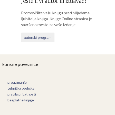
Jeste li vi autor ili izdavač?
Promovišite vašu knjigu pred hiljadama
ljubitelja knjiga. Knjige Online stranica je
savršeno mesto za vaše izdanje.
autorski program
korisne poveznice
preuzimanje
tehnička podrška
pravila privatnosti
besplatne knjige