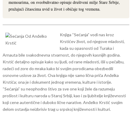
memoarima, on sveobuhvatno opisuje društveni milje Stare Srbije,
pružajući čitaocima uvid u život i običaje tog vremena.
Knjiga “Sećanja” vodi nas kroz
Krstićev život, od njegove mladosti,
kada su opasnosti od Turaka i
Arnauta bile svakodnevna stvarnost, do njegovih kasnijih godina.
Krstić detaljno opisuje kako su ljudi, od rane mladosti, išli u pečalbu,
radeći od zore do mraka kako bi svojim porodicama obezbedili
osnovne uslove za život.
Ova knjiga nije samo lična priča Anđelka
Krstića; ona je i dokument jednog vremena, kulture i istorije.
“Sećanja” su neophodno štivo za sve one koji žele da razumeju
prošlost i kulturu naroda u Staroj Srbiji, kao i za ljubitelje književnosti
koji cene autentične i duboko lične narative. Anđelko Krstić svojim
delom ostavlja neizbrisiv trag u srpskoj književnosti i kulturi.