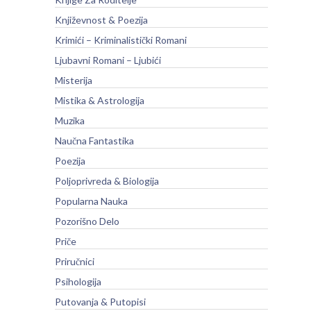
Književnost & Poezija
Krimići – Kriminalistički Romani
Ljubavni Romani – Ljubići
Misterija
Mistika & Astrologija
Muzika
Naučna Fantastika
Poezija
Poljoprivreda & Biologija
Popularna Nauka
Pozorišno Delo
Priče
Priručnici
Psihologija
Putovanja & Putopisi