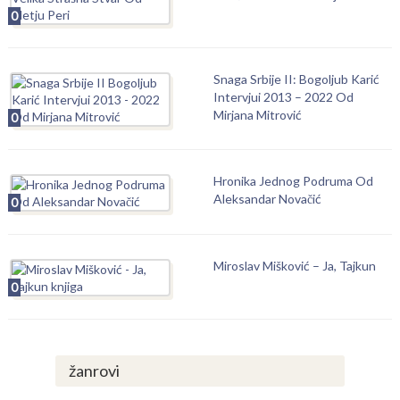
0
Snaga Srbije II: Bogoljub Karić
Intervjui 2013 – 2022 Od
Mirjana Mitrović
0
Hronika Jednog Podruma Od
Aleksandar Novačić
0
Miroslav Mišković – Ja, Tajkun
0
žanrovi